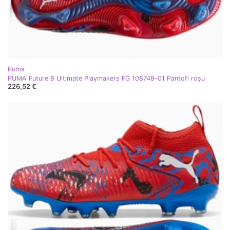
Puma
PUMA Future 8 Ultimate Playmakers FG 108748-01 Pantofi roşu
226,52 €