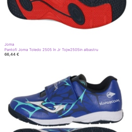
Joma
Pantofi Joma Toledo 2505 în Jr Tojw2505in albastru
66,44 €