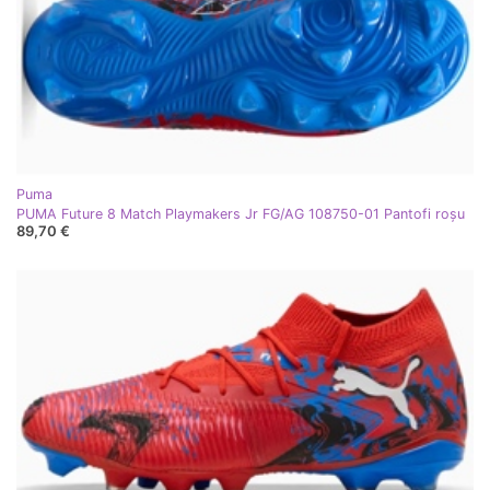
Puma
PUMA Future 8 Match Playmakers Jr FG/AG 108750-01 Pantofi roşu
89,70 €