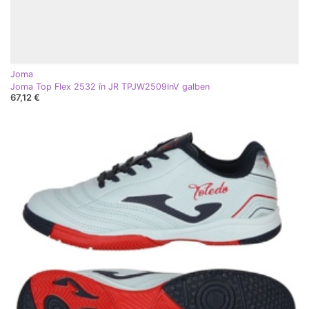
Joma
Joma Top Flex 2532 în JR TPJW2509InV galben
67,12 €