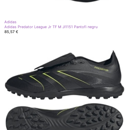
Adidas
Adidas Predator League Jr TF M JI1151 Pantofi negru
85,57 €