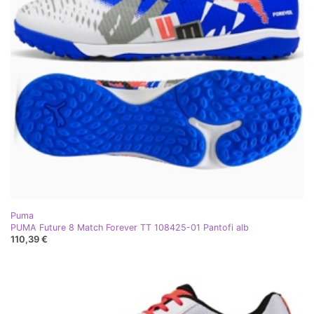
Puma
PUMA Future 8 Match Forever TT 108425-01 Pantofi alb
110,39 €