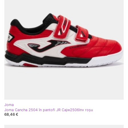
Joma
Joma Cancha 2504 în pantofi JR Cajw2506Inv roşu
68,46 €