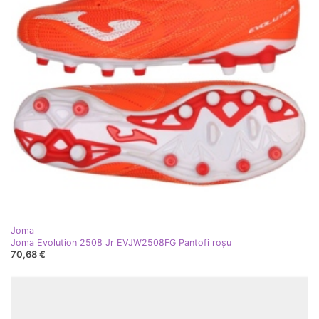
Joma
Joma Evolution 2508 Jr EVJW2508FG Pantofi roşu
70,68 €