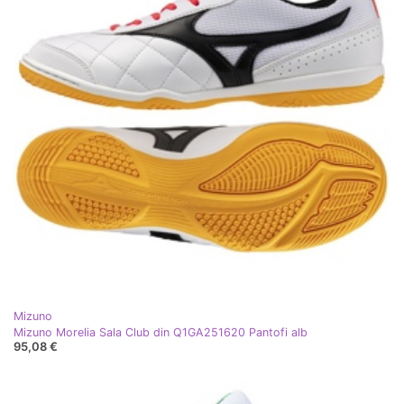
Mizuno
Mizuno Morelia Sala Club din Q1GA251620 Pantofi alb
95,08 €