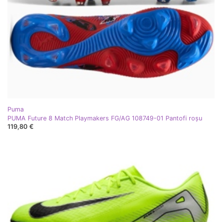
Puma
PUMA Future 8 Match Playmakers FG/AG 108749-01 Pantofi roşu
119,80 €