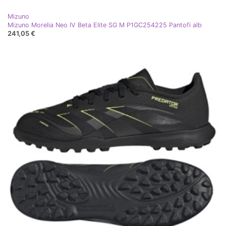
Mizuno
Mizuno Morelia Neo IV Beta Elite SG M P1GC254225 Pantofi alb
241,05 €