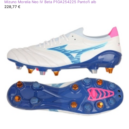
Mizuno Morelia Neo IV Beta P1GA254225 Pantofi alb
228,77 €