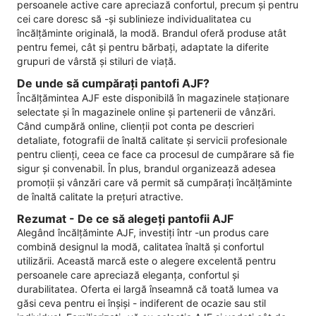
persoanele active care apreciază confortul, precum și pentru
cei care doresc să -și sublinieze individualitatea cu
încălțăminte originală, la modă. Brandul oferă produse atât
pentru femei, cât și pentru bărbați, adaptate la diferite
grupuri de vârstă și stiluri de viață.
De unde să cumpărați pantofi AJF?
Încălțămintea AJF este disponibilă în magazinele staționare
selectate și în magazinele online și partenerii de vânzări.
Când cumpără online, clienții pot conta pe descrieri
detaliate, fotografii de înaltă calitate și servicii profesionale
pentru clienți, ceea ce face ca procesul de cumpărare să fie
sigur și convenabil. În plus, brandul organizează adesea
promoții și vânzări care vă permit să cumpărați încălțăminte
de înaltă calitate la prețuri atractive.
Rezumat - De ce să alegeți pantofii AJF
Alegând încălțăminte AJF, investiți într -un produs care
combină designul la modă, calitatea înaltă și confortul
utilizării. Această marcă este o alegere excelentă pentru
persoanele care apreciază eleganța, confortul și
durabilitatea. Oferta ei largă înseamnă că toată lumea va
găsi ceva pentru ei înșiși - indiferent de ocazie sau stil