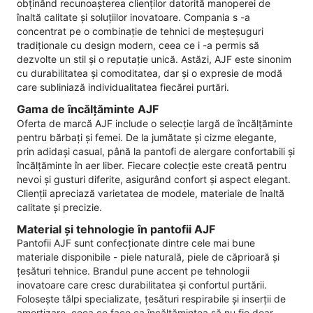
obținând recunoașterea clienților datorită manoperei de
înaltă calitate și soluțiilor inovatoare. Compania s -a
concentrat pe o combinație de tehnici de meșteșuguri
tradiționale cu design modern, ceea ce i -a permis să
dezvolte un stil și o reputație unică. Astăzi, AJF este sinonim
cu durabilitatea și comoditatea, dar și o expresie de modă
care subliniază individualitatea fiecărei purtări.
Gama de încălțăminte AJF
Oferta de marcă AJF include o selecție largă de încălțăminte
pentru bărbați și femei. De la jumătate și cizme elegante,
prin adidași casual, până la pantofi de alergare confortabili și
încălțăminte în aer liber. Fiecare colecție este creată pentru
nevoi și gusturi diferite, asigurând confort și aspect elegant.
Clienții apreciază varietatea de modele, materiale de înaltă
calitate și precizie.
Material și tehnologie în pantofii AJF
Pantofii AJF sunt confecționate dintre cele mai bune
materiale disponibile - piele naturală, piele de căprioară și
țesături tehnice. Brandul pune accent pe tehnologii
inovatoare care cresc durabilitatea și confortul purtării.
Folosește tălpi specializate, țesături respirabile și inserții de
amortizare, ceea ce face ca încălțămintea să nu fie doar