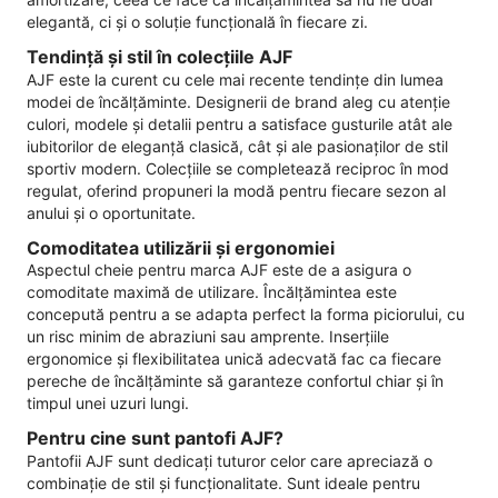
elegantă, ci și o soluție funcțională în fiecare zi.
Tendință și stil în colecțiile AJF
AJF este la curent cu cele mai recente tendințe din lumea
modei de încălțăminte. Designerii de brand aleg cu atenție
culori, modele și detalii pentru a satisface gusturile atât ale
iubitorilor de eleganță clasică, cât și ale pasionaților de stil
sportiv modern. Colecțiile se completează reciproc în mod
regulat, oferind propuneri la modă pentru fiecare sezon al
anului și o oportunitate.
Comoditatea utilizării și ergonomiei
Aspectul cheie pentru marca AJF este de a asigura o
comoditate maximă de utilizare. Încălțămintea este
concepută pentru a se adapta perfect la forma piciorului, cu
un risc minim de abraziuni sau amprente. Inserțiile
ergonomice și flexibilitatea unică adecvată fac ca fiecare
pereche de încălțăminte să garanteze confortul chiar și în
timpul unei uzuri lungi.
Pentru cine sunt pantofi AJF?
Pantofii AJF sunt dedicați tuturor celor care apreciază o
combinație de stil și funcționalitate. Sunt ideale pentru