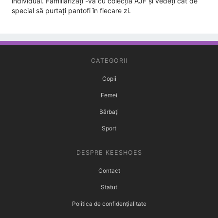
individual. Familiarizați -vă cu colecția AJF și vedeți cât de
special să purtați pantofi în fiecare zi.
CATEGORII
Copii
Femei
Bărbați
Sport
DESPRE KEESHOES
Contact
Statut
Politica de confidențialitate