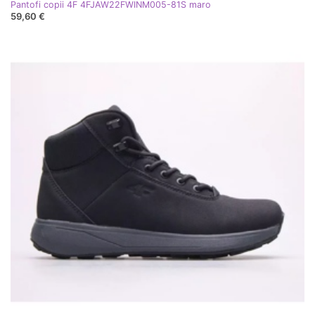
Pantofi copii 4F 4FJAW22FWINM005-81S maro
59,60 €