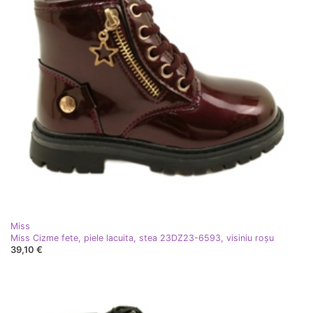
Miss
Miss Cizme fete, piele lacuita, stea 23DZ23-6593, visiniu roşu
39,10 €