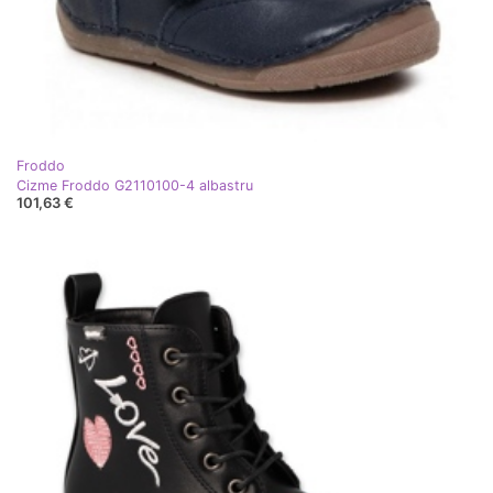
Froddo
Cizme Froddo G2110100-4 albastru
101,63 €