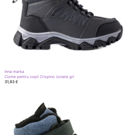
Inna marka
Cizme pentru copii Crispino izolate gri
31,83 €