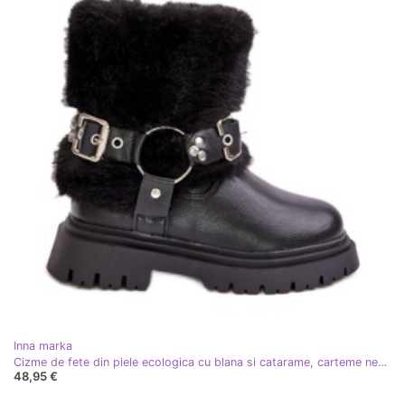
Inna marka
Cizme de fete din piele ecologica cu blana si catarame, carteme negre negru
48,95 €