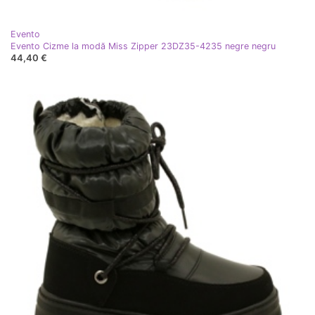
Evento
Evento Cizme la modă Miss Zipper 23DZ35-4235 negre negru
44,40 €