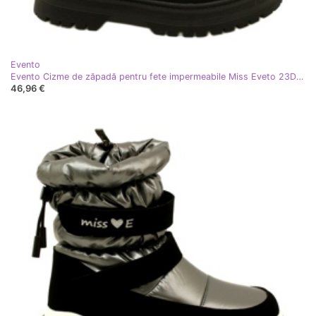
Evento
Evento Cizme de zăpadă pentru fete impermeabile Miss Eveto 23DZ23-6585 Negru
46,96 €