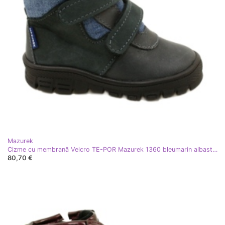
Mazurek
Cizme cu membrană Velcro TE-POR Mazurek 1360 bleumarin albastru
80,70 €