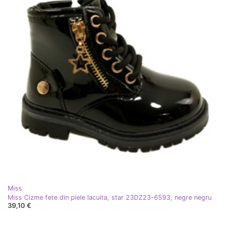
Miss
Miss Cizme fete din piele lacuita, star 23DZ23-6593, negre negru
39,10 €