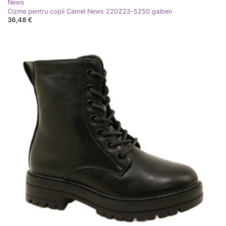
News
Cizme pentru copii Camel News 22DZ23-5250 galben
36,48 €