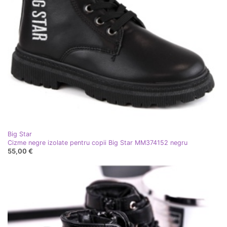
Big Star
Cizme negre izolate pentru copii Big Star MM374152 negru
55,00 €