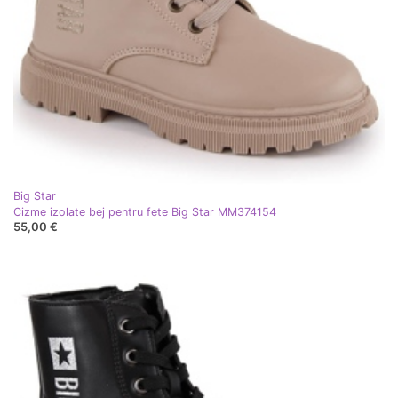
Big Star
Cizme izolate bej pentru fete Big Star MM374154
55,00 €