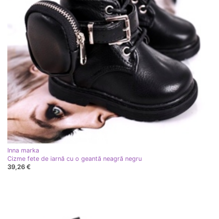
Inna marka
Cizme fete de iarnă cu o geantă neagră negru
39,26 €