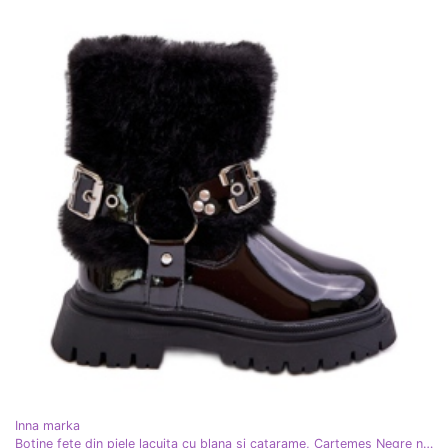
Inna marka
Botine fete din piele lacuita cu blana si catarame, Cartemes Negre negru