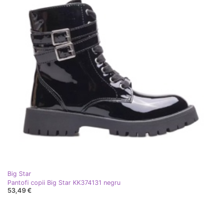
Big Star
Pantofi copii Big Star KK374131 negru
53,49 €