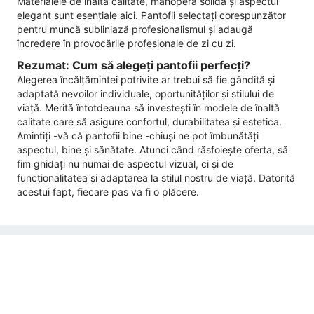
Materialele de înaltă calitate, manopera solidă și aspectul
elegant sunt esențiale aici. Pantofii selectați corespunzător
pentru muncă subliniază profesionalismul și adaugă
încredere în provocările profesionale de zi cu zi.
Rezumat: Cum să alegeți pantofii perfecți?
Alegerea încălțămintei potrivite ar trebui să fie gândită și
adaptată nevoilor individuale, oportunităților și stilului de
viață. Merită întotdeauna să investești în modele de înaltă
calitate care să asigure confortul, durabilitatea și estetica.
Amintiți -vă că pantofii bine -chiuși ne pot îmbunătăți
aspectul, bine și sănătate. Atunci când răsfoiește oferta, să
fim ghidați nu numai de aspectul vizual, ci și de
funcționalitatea și adaptarea la stilul nostru de viață. Datorită
acestui fapt, fiecare pas va fi o plăcere.