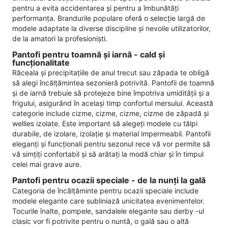
pentru a evita accidentarea și pentru a îmbunătăți
performanța. Brandurile populare oferă o selecție largă de
modele adaptate la diverse discipline și nevoile utilizatorilor,
de la amatori la profesioniști.
Pantofi pentru toamnă și iarnă - cald și
funcționalitate
Răceala și precipitațiile de anul trecut sau zăpada te obligă
să alegi încălțămintea sezonieră potrivită. Pantofii de toamnă
și de iarnă trebuie să protejeze bine împotriva umidității și a
frigului, asigurând în același timp confortul mersului. Această
categorie include cizme, cizme, cizme, cizme de zăpadă și
wellies izolate. Este important să alegeți modele cu tălpi
durabile, de izolare, izolație și material impermeabil. Pantofii
eleganți și funcționali pentru sezonul rece vă vor permite să
vă simțiți confortabil și să arătați la modă chiar și în timpul
celei mai grave aure.
Pantofi pentru ocazii speciale - de la nunți la gală
Categoria de încălțăminte pentru ocazii speciale include
modele elegante care subliniază unicitatea evenimentelor.
Tocurile înalte, pompele, sandalele elegante sau derby -ul
clasic vor fi potrivite pentru o nuntă, o gală sau o altă