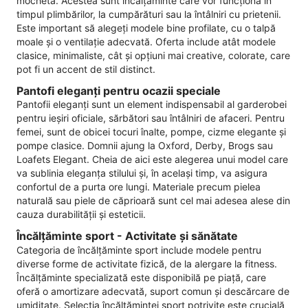
mocheta. Acestea sunt încălțăminte care vor funcționa în
timpul plimbărilor, la cumpărături sau la întâlniri cu prietenii.
Este important să alegeți modele bine profilate, cu o talpă
moale și o ventilație adecvată. Oferta include atât modele
clasice, minimaliste, cât și opțiuni mai creative, colorate, care
pot fi un accent de stil distinct.
Pantofi eleganți pentru ocazii speciale
Pantofii eleganți sunt un element indispensabil al garderobei
pentru ieșiri oficiale, sărbători sau întâlniri de afaceri. Pentru
femei, sunt de obicei tocuri înalte, pompe, cizme elegante și
pompe clasice. Domnii ajung la Oxford, Derby, Brogs sau
Loafets Elegant. Cheia de aici este alegerea unui model care
va sublinia eleganța stilului și, în același timp, va asigura
confortul de a purta ore lungi. Materiale precum pielea
naturală sau piele de căprioară sunt cel mai adesea alese din
cauza durabilității și esteticii.
Încălțăminte sport - Activitate și sănătate
Categoria de încălțăminte sport include modele pentru
diverse forme de activitate fizică, de la alergare la fitness.
Încălțăminte specializată este disponibilă pe piață, care
oferă o amortizare adecvată, suport comun și descărcare de
umiditate. Selecția încălțămintei sport potrivite este crucială