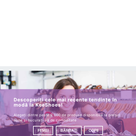
Descoperiți cele mai recente tendințe în
modă la KeeShoes!
Alegeți dintre peste 9.000 de produse disponibile la prețuri
bune și bucurați-vă de comoditate
FEMEI
BĂRBAȚI
COPII