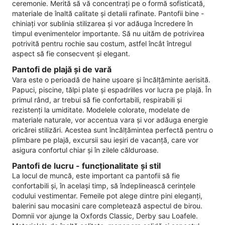
ceremonie. Merită să vă concentrați pe o formă sofisticată,
materiale de înaltă calitate și detalii rafinate. Pantofii bine -
chiniați vor sublinia stilizarea și vor adăuga încredere în
timpul evenimentelor importante. Să nu uităm de potrivirea
potrivită pentru rochie sau costum, astfel încât întregul
aspect să fie consecvent și elegant.
Pantofi de plajă și de vară
Vara este o perioadă de haine ușoare și încălțăminte aerisită.
Papuci, piscine, tălpi plate și espadrilles vor lucra pe plajă. În
primul rând, ar trebui să fie confortabili, respirabili și
rezistenți la umiditate. Modelele colorate, modelate de
materiale naturale, vor accentua vara și vor adăuga energie
oricărei stilizări. Acestea sunt încălțămintea perfectă pentru o
plimbare pe plajă, excursii sau ieșiri de vacanță, care vor
asigura confortul chiar și în zilele călduroase.
Pantofi de lucru - funcționalitate și stil
La locul de muncă, este important ca pantofii să fie
confortabili și, în același timp, să îndeplinească cerințele
codului vestimentar. Femeile pot alege dintre pini eleganți,
balerini sau mocasini care completează aspectul de birou.
Domnii vor ajunge la Oxfords Classic, Derby sau Loafele.