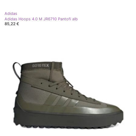
Adidas
Adidas Hoops 4.0 M JR6710 Pantofi alb
85,22 €