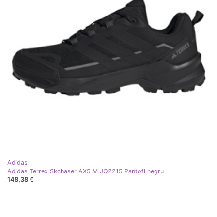
Adidas
Adidas Terrex Skchaser AX5 M JQ2215 Pantofi negru
148,38 €