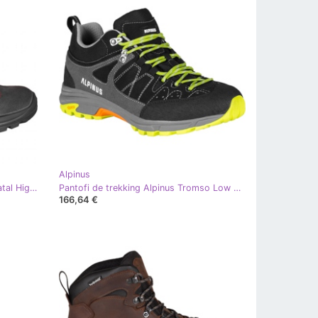
Alpinus
Pantofi de trekking Alpinus Brahmatal High Active GR43321 gri
Pantofi de trekking Alpinus Tromso Low Tactical negru-gri GR43339
166,64 €