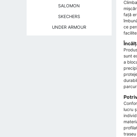
Climbar
SALOMON
mișcăr
față er
SKECHERS
îmbunăt
ce perm
UNDER ARMOUR
facilit
Încăl
Produse
sunt e
a bloca
precipi
proteje
durabil
parcurs
Potriv
Confort
lucru 
individ
materia
profila
traseu 