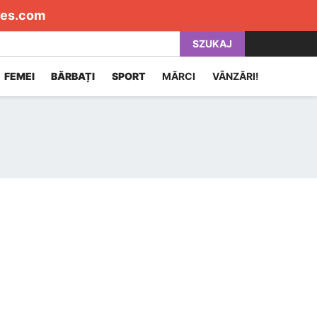
es.com
SZUKAJ
FEMEI
BĂRBAȚI
SPORT
MĂRCI
VÂNZĂRI!