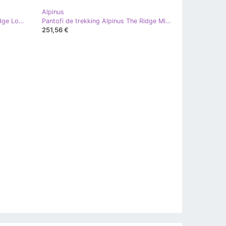
Alpinus
Pantofi de trekking Alpinus The Ridge Low Pro antracit-portocaliu GR43298 negru portocale gri
Pantofi de trekking Alpinus The Ridge Mid Pro antracit-portocaliu GR43288 portocale gri
251,56 €