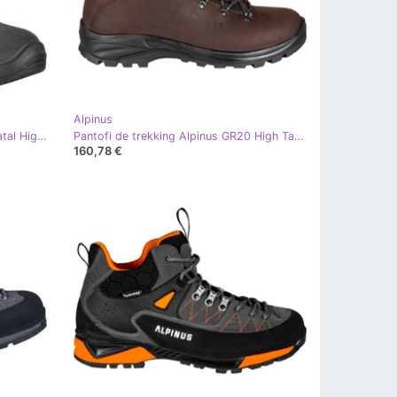
Alpinus
Pantofi de trekking Alpinus Brahmatal High Active grafit-roșu GR43321 multicolor
Pantofi de trekking Alpinus GR20 High Tactical maro GR43315
160,78 €