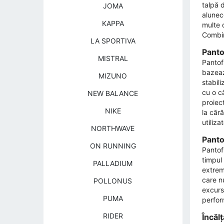
talpă 
JOMA
alunec
KAPPA
multe o
Combinâ
LA SPORTIVA
Panto
MISTRAL
Pantofi
bazează
MIZUNO
stabili
cu o c
NEW BALANCE
proiec
NIKE
la căr
utiliz
NORTHWAVE
Panto
ON RUNNING
Pantof
timpul 
PALLADIUM
extrem 
care nu
POLLONUS
excursi
PUMA
perfor
RIDER
Încăl