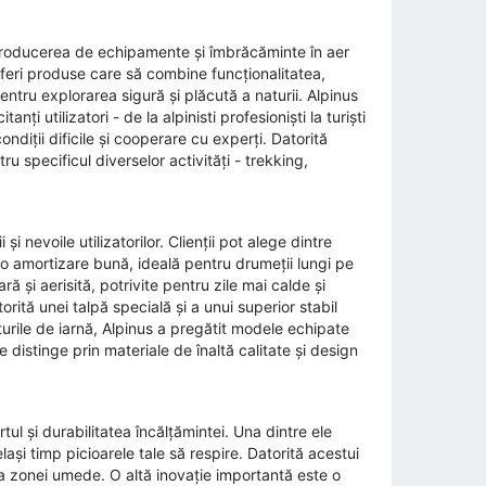
 producerea de echipamente și îmbrăcăminte în aer
a oferi produse care să combine funcționalitatea,
 pentru explorarea sigură și plăcută a naturii. Alpinus
nți utilizatori - de la alpinisti profesioniști la turiști
ndiții dificile și cooperare cu experți. Datorită
u specificul diverselor activități - trekking,
i nevoile utilizatorilor. Clienții pot alege dintre
 o amortizare bună, ideală pentru drumeții lungi pe
 și aerisită, potrivite pentru zile mai calde și
orită unei talpă specială și a unui superior stabil
urile de iarnă, Alpinus a pregătit modele echipate
distinge prin materiale de înaltă calitate și design
l și durabilitatea încălțămintei. Una dintre ele
i timp picioarele tale să respire. Datorită acestui
ea zonei umede. O altă inovație importantă este o