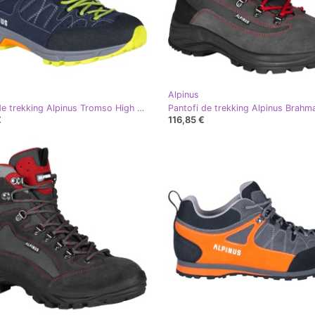
Alpinus
Pantofi de trekking Alpinus Tromso High Tactical bleumarin GR43332 negru albastru marin
€
116,85 €