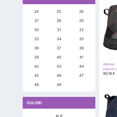
24
25
26
27
28
29
30
31
32
33
34
35
36
37
38
39
40
41
Alpinus
42
43
44
83,19 €
45
46
47
48
49
CULORI
ALB