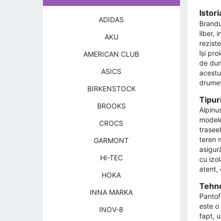
Istor
ADIDAS
Brandu
liber, 
AKU
reziste
își pro
AMERICAN CLUB
de dumi
ASICS
acestui
drumeți
BIRKENSTOCK
Tipur
BROOKS
Alpinus
modele
CROCS
traseel
teren m
GARMONT
asigur
HI-TEC
cu izo
atent, 
HOKA
Tehnol
INNA MARKA
Pantof
este o
INOV-8
fapt, 