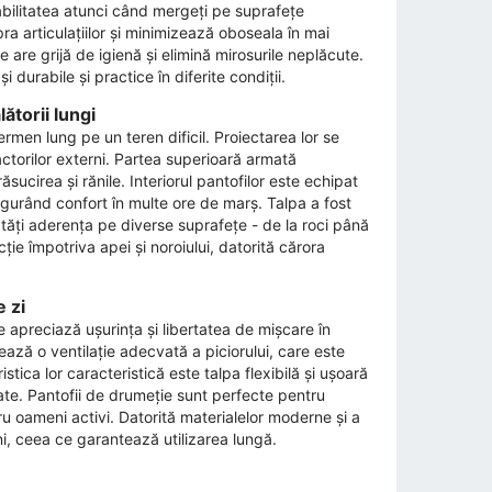
abilitatea atunci când mergeți pe suprafețe
a articulațiilor și minimizează oboseala în mai
e are grijă de igienă și elimină mirosurile neplăcute.
 durabile și practice în diferite condiții.
ătorii lungi
ermen lung pe un teren dificil. Proiectarea lor se
actorilor externi. Partea superioară armată
ucirea și rănile. Interiorul pantofilor este echipat
gurând confort în multe ore de marș. Talpa a fost
tăți aderența pe diverse suprafețe - de la roci până
e împotriva apei și noroiului, datorită cărora
e zi
 apreciază ușurința și libertatea de mișcare în
tează o ventilație adecvată a piciorului, care este
tica lor caracteristică este talpa flexibilă și ușoară
cvate. Pantofii de drumeție sunt perfecte pentru
ntru oameni activi. Datorită materialelor moderne și a
i, ceea ce garantează utilizarea lungă.