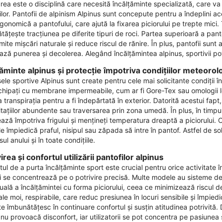
ea este o disciplină care necesită încălțăminte specializată, care va o
ilor. Pantofii de alpinism Alpinus sunt concepute pentru a îndeplini ac
gonomică a pantofului, care ajută la fixarea piciorului pe trepte mici.
ățește tracțiunea pe diferite tipuri de roci. Partea superioară a pantofu
ite mișcări naturale și reduce riscul de rănire. În plus, pantofii sun
ează punerea și decolerea. Alegând încălțămintea alpinus, sportivii pot
țăminte alpinus și protecție împotriva condițiilor meteorol
le sportive Alpinus sunt create pentru cele mai solicitante condiții în ae
chipați cu membrane impermeabile, cum ar fi Gore-Tex sau omologii lor,
 transpirația pentru a fi îndepărtată în exterior. Datorită acestui fapt
tațiilor abundente sau traversarea prin zona umedă. În plus, în timpul 
ază împotriva frigului și mențineți temperatura dreaptă a piciorului. Cu
e împiedică praful, nisipul sau zăpada să intre în pantof. Astfel de sol
ul anului și în toate condițiile.
irea și confortul utilizării pantofilor alpinus
ul de a purta încălțăminte sport este crucial pentru orice activitate 
și se concentrează pe o potrivire precisă. Multe modele au sisteme de 
uală a încălțămintei cu forma piciorului, ceea ce minimizează riscul de a
le moi, respirabile, care reduc presiunea în locuri sensibile și împied
te îmbunătățesc în continuare confortul și susțin atitudinea potrivită.
nu provoacă disconfort, iar utilizatorii se pot concentra pe pasiunea și