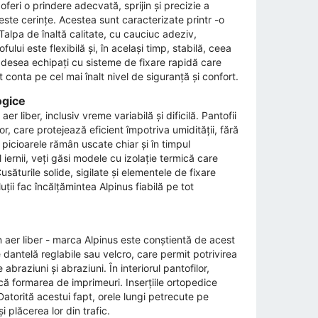
feri o prindere adecvată, sprijin și precizie a
este cerințe. Acestea sunt caracterizate printr -o
 Talpa de înaltă calitate, cu cauciuc adeziv,
lui este flexibilă și, în același timp, stabilă, ceea
t adesea echipați cu sisteme de fixare rapidă care
 conta pe cel mai înalt nivel de siguranță și confort.
ogice
r liber, inclusiv vreme variabilă și dificilă. Pantofii
 care protejează eficient împotriva umidității, fără
, picioarele rămân uscate chiar și în timpul
iernii, veți găsi modele cu izolație termică care
săturile solide, sigilate și elementele de fixare
uții fac încălțămintea Alpinus fiabilă pe tot
în aer liber - marca Alpinus este conștientă de acest
dantelă reglabile sau velcro, care permit potrivirea
braziuni și abraziuni. În interiorul pantofilor,
ică formarea de imprimeuri. Inserțiile ortopedice
 Datorită acestui fapt, orele lungi petrecute pe
 plăcerea lor din trafic.