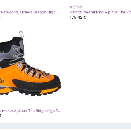
Alpinus
Pantofi de trekking Alpinus Dragon High Tactical grafit-roșu GR43305 roşu multicolor
€
175,42 €
Cizme de munte Alpinus The Ridge High Pro portocaliu-negru GR43281 portocale
€