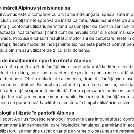
ia mărcii Alpinus și misiunea sa
l Alpinus este o companie cu o tradiție îndelungată, specializată în
inclusiv încălțăminte sportivă de înaltă calitate. Misiunea ei este de 
nța și confortul utilizării, permițând pasionaților de sport în aer liber
iectează încălțămintea, ținând cont de nevoile chiar și a celor mai solicita
nică. Produsele lor sunt rezultatul multor ani de cercetare, teste în co
 fapt, fiecare model de încălțăminte alpinus este perfect potrivit pentr
i, alpinism sau utilizare de zi cu zi în domeniu.
i de încălțăminte sport în oferta Alpinus
 oferă o gamă largă de încălțăminte sport adaptată la diferite condiții ș
le de trekking, care sunt caracterizate printr -o construcție solidă și
e de munte. Oferta include, de asemenea, drumeții, încălțăminte ușoară
ai puțin solicitant. Brandul nu a uitat de pantofi de alpinism, care dat
ă o aderență și siguranță excelentă. Pentru persoanele active în sport
lație termică și membrane impermeabile. Fiecare tip de încălțăminte se 
ceea ce garantează fiabilitatea acestora în timpul utilizării intensive.
ogii utilizate în pantofii Alpinus
ii sport Alpinus folosesc tehnologii moderne care îmbunătățesc confortu
 membrană impermeabilă, care împiedică înmuierea, permițând în acelaș
utilizatorul se menține uscat chiar și pe vreme ploioasă sau traversar