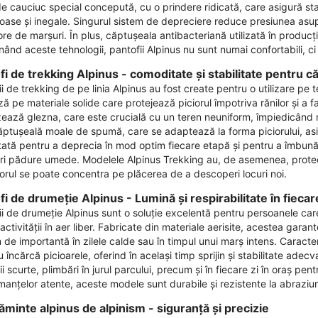
de cauciuc special concepută, cu o prindere ridicată, care asigură st
oase și inegale. Singurul sistem de depreciere reduce presiunea asupr
re de marșuri. În plus, căptușeala antibacteriană utilizată în producți
nd aceste tehnologii, pantofii Alpinus nu sunt numai confortabili, ci și
fi de trekking Alpinus - comoditate și stabilitate pentru căl
i de trekking de pe linia Alpinus au fost create pentru o utilizare pe t
 pe materiale solide care protejează piciorul împotriva rănilor și a f
zează glezna, care este crucială cu un teren neuniform, împiedicând răs
ăptușeală moale de spumă, care se adaptează la forma piciorului, asi
tată pentru a deprecia în mod optim fiecare etapă și pentru a îmbună
ări pădure umede. Modelele Alpinus Trekking au, de asemenea, protecți
atorul se poate concentra pe plăcerea de a descoperi locuri noi.
fi de drumeție Alpinus - Lumină și respirabilitate în fiecar
ii de drumeție Alpinus sunt o soluție excelentă pentru persoanele care
activității în aer liber. Fabricate din materiale aerisite, acestea garan
de importantă în zilele calde sau în timpul unui marș intens. Caracteris
 încărcă picioarele, oferind în același timp sprijin și stabilitate ade
i scurte, plimbări în jurul parcului, precum și în fiecare zi în oraș pe
manțelor atente, aceste modele sunt durabile și rezistente la abraziun
țăminte alpinus de alpinism - siguranță și precizie