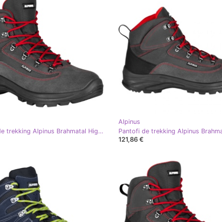
Alpinus
Pantofi de trekking Alpinus Brahmatal High Active GR43321 roşu gri
121,86 €