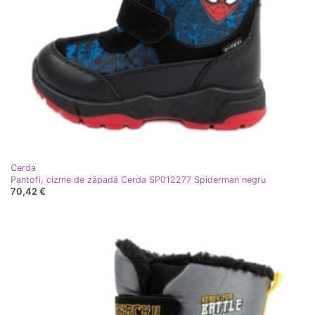
Cerda
Pantofi, cizme de zăpadă Cerda SP012277 Spiderman negru
70,42 €