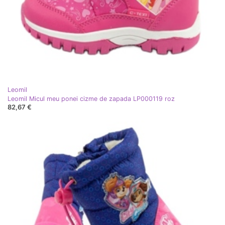
Leomil
Leomil Micul meu ponei cizme de zapada LP000119 roz
82,67 €