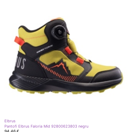
Elbrus
Pantofi Elbrus Faloria Mid 92800623803 negru
94,46 €