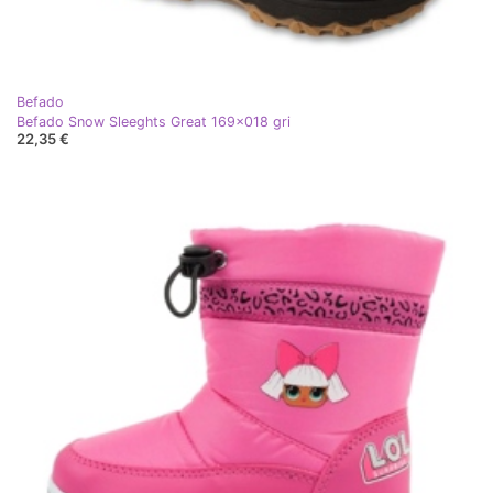
Befado
Befado Snow Sleeghts Great 169x018 gri
22,35 €