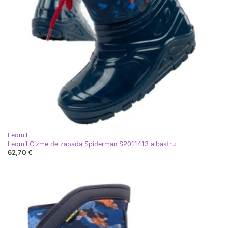
Leomil
Leomil Cizme de zapada Spiderman SP011413 albastru
62,70 €