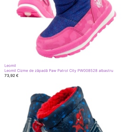
Leomil
Leomil Cizme de zăpadă Paw Patrol City PW008528 albastru
73,92 €