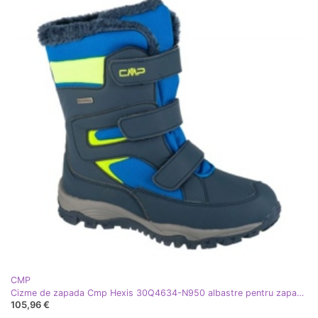
CMP
Cizme de zapada Cmp Hexis 30Q4634-N950 albastre pentru zapada albastru
105,96 €