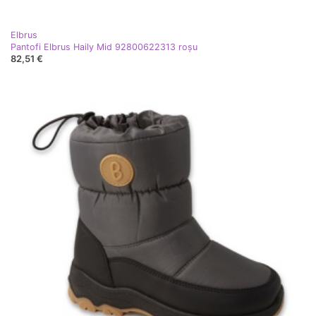
Elbrus
Pantofi Elbrus Haily Mid 92800622313 roşu
82,51 €