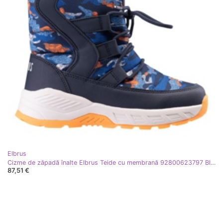
Elbrus
Cizme de zăpadă înalte Elbrus Teide cu membrană 92800623797 Bleumarin albastru
87,51 €