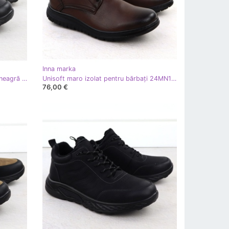
Inna marka
Pantofi pentru bărbați din dantelă neagră Unisoft 25MN16-9274
Unisoft maro izolat pentru bărbați 24MN16-7515
76,00 €