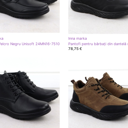
ka
Inna marka
Velcro Negru Unisoft 24MN16-7510
78,75 €