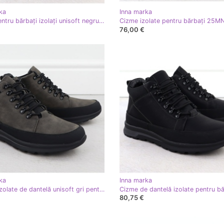
ka
Inna marka
Cizme pentru bărbați izolați unisoft negru 24MN16-7515
Cizme izolate pentru bărbați 25
76,00 €
ka
Inna marka
Trupele izolate de dantelă unisoft gri pentru bărbați 25MN02-9434
80,75 €