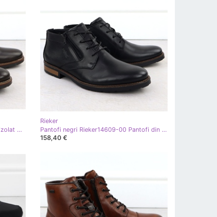
Rieker
Piele impermeabili bărbați nu este izolat maro Rieker 15324-25
Pantofi negri Rieker14609-00 Pantofi din piele
158,40 €