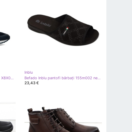
Inblu
Pantofi sport EA7 Emporio Armani X8X027-XK050-D813 bleumarin albastru
Befado Inblu pantofi bărbați 155m002 negru
23,43 €