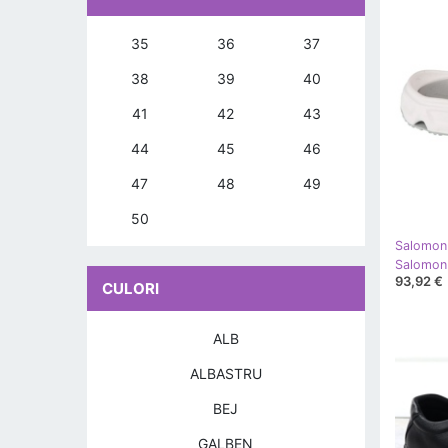
35
36
37
38
39
40
41
42
43
44
45
46
47
48
49
50
Salomon
93,92 €
CULORI
ALB
ALBASTRU
BEJ
GALBEN