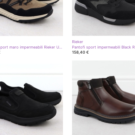
Rieker
Pantofi sport maro impermeabili Rieker U0104-20
€
158,40 €