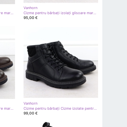
Vanhorn
Cizme pentru bărbați izolați glisoare maro Vanhorn AN71317
Cizme pentru bărbați izolați glisoare maro Vanhorn AN71309
95,00 €
Vanhorn
Cizme pentru bărbați izolați glisoare maro Vanhorn AN71307
Cizme pentru bărbați Cizme izolate pentru Black Vanhorn An71307 Sliders negru
99,00 €