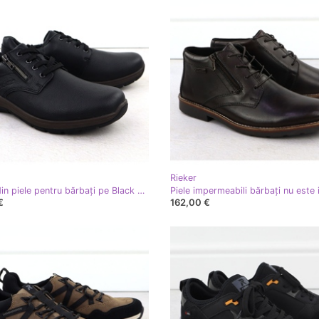
Rieker
Pantofi din piele pentru bărbați pe Black Rieker 03604-00
€
162,00 €