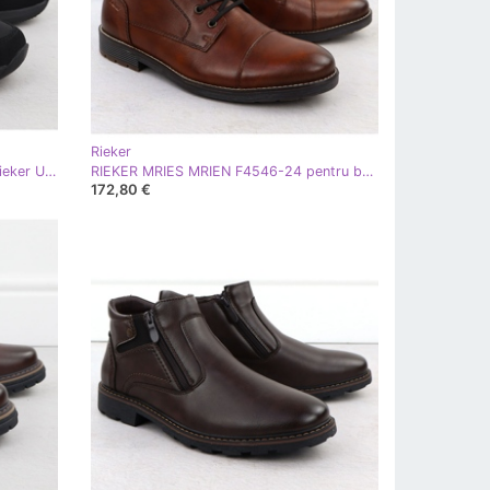
Rieker
Pantofi sport impermeabili Black Rieker U1403-01
RIEKER MRIES MRIEN F4546-24 pentru bărbați din piele
172,80 €