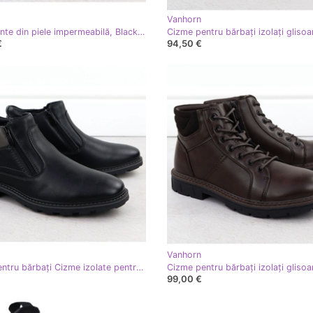
Vanhorn
Încălțăminte din piele impermeabilă, Black Rieker negru 06052-00 pentru bărbați
€
94,50 €
Vanhorn
Cizme pentru bărbați Cizme izolate pentru Black Vanhorn An71309 Sliders negru
99,00 €