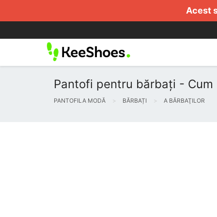
Acest s
Pantofi pentru bărbați - Cum 
PANTOFILA MODĂ
BĂRBAȚI
A BĂRBAŢILOR