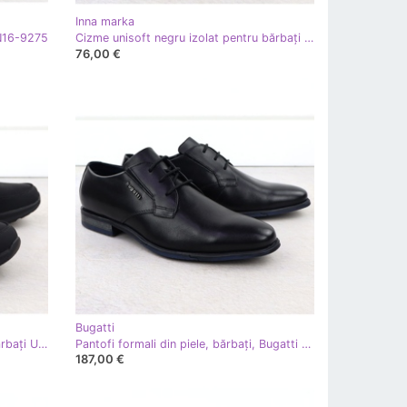
Inna marka
MN16-9275
Cizme unisoft negru izolat pentru bărbați 25MN16-9275
76,00 €
Bugatti
Cizme de dantelă izolate pentru bărbați Unisoft Negru 25MN02-9434
Pantofi formali din piele, bărbați, Bugatti SS153157
187,00 €