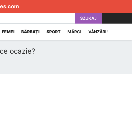
es.com
SZUKAJ
FEMEI
BĂRBAȚI
SPORT
MĂRCI
VÂNZĂRI!
ice ocazie?