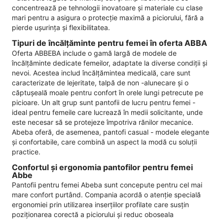
concentrează pe tehnologii inovatoare și materiale cu clase
mari pentru a asigura o protecție maximă a piciorului, fără a
pierde ușurința și flexibilitatea.
Tipuri de încălțăminte pentru femei în oferta ABBA
Oferta ABBEBA include o gamă largă de modele de
încălțăminte dedicate femeilor, adaptate la diverse condiții și
nevoi. Acestea includ încălțămintea medicală, care sunt
caracterizate de lejeritate, talpă de non -alunecare și o
căptușeală moale pentru confort în orele lungi petrecute pe
picioare. Un alt grup sunt pantofii de lucru pentru femei -
ideal pentru femeile care lucrează în medii solicitante, unde
este necesar să se protejeze împotriva rănilor mecanice.
Abeba oferă, de asemenea, pantofi casual - modele elegante
și confortabile, care combină un aspect la modă cu soluții
practice.
Confortul și ergonomia pantofilor pentru femei
Abbe
Pantofii pentru femei Abeba sunt concepute pentru cel mai
mare confort purtând. Compania acordă o atenție specială
ergonomiei prin utilizarea inserțiilor profilate care susțin
poziționarea corectă a piciorului și reduc oboseala