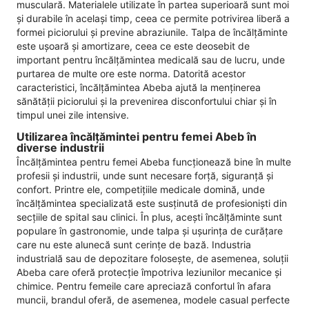
musculară. Materialele utilizate în partea superioară sunt moi
și durabile în același timp, ceea ce permite potrivirea liberă a
formei piciorului și previne abraziunile. Talpa de încălțăminte
este ușoară și amortizare, ceea ce este deosebit de
important pentru încălțămintea medicală sau de lucru, unde
purtarea de multe ore este norma. Datorită acestor
caracteristici, încălțămintea Abeba ajută la menținerea
sănătății piciorului și la prevenirea disconfortului chiar și în
timpul unei zile intensive.
Utilizarea încălțămintei pentru femei Abeb în
diverse industrii
Încălțămintea pentru femei Abeba funcționează bine în multe
profesii și industrii, unde sunt necesare forță, siguranță și
confort. Printre ele, competițiile medicale domină, unde
încălțămintea specializată este susținută de profesioniști din
secțiile de spital sau clinici. În plus, acești încălțăminte sunt
populare în gastronomie, unde talpa și ușurința de curățare
care nu este alunecă sunt cerințe de bază. Industria
industrială sau de depozitare folosește, de asemenea, soluții
Abeba care oferă protecție împotriva leziunilor mecanice și
chimice. Pentru femeile care apreciază confortul în afara
muncii, brandul oferă, de asemenea, modele casual perfecte