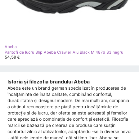
Abeba
Pantofi de lucru Bhp Abeba Crawler Alu Black M 4876 S3 negru
54,59 €
Istoria și filozofia brandului Abeba
Abeba este un brand german specializat în producerea de
încălțăminte de înaltă calitate, combinând confortul,
durabilitatea și designul modern. De mai mulți ani, compania
a obținut recunoaștere pe piață pentru încălțăminte de
protecție și de lucru, dar oferta sa este adresată și femeilor
care apreciază o combinație de confort și estetică. Filosofia
mărcii se bazează pe crearea de produse care susțin
confortul zilnic al utilizatorilor, adaptându -se la diverse nevoi
- atât cele legate de muncă, cât și timp liber. Abeba se