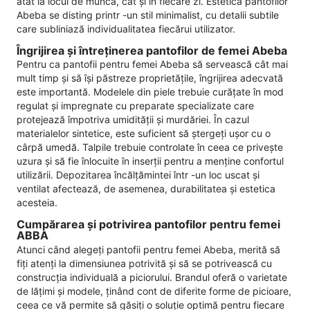
atât la locul de muncă, cât și în fiecare zi. Estetica pantofilor
Abeba se disting printr -un stil minimalist, cu detalii subtile
care subliniază individualitatea fiecărui utilizator.
Îngrijirea și întreținerea pantofilor de femei Abeba
Pentru ca pantofii pentru femei Abeba să servească cât mai
mult timp și să își păstreze proprietățile, îngrijirea adecvată
este importantă. Modelele din piele trebuie curățate în mod
regulat și impregnate cu preparate specializate care
protejează împotriva umidității și murdăriei. În cazul
materialelor sintetice, este suficient să ștergeți ușor cu o
cârpă umedă. Talpile trebuie controlate în ceea ce privește
uzura și să fie înlocuite în inserții pentru a menține confortul
utilizării. Depozitarea încălțămintei într -un loc uscat și
ventilat afectează, de asemenea, durabilitatea și estetica
acesteia.
Cumpărarea și potrivirea pantofilor pentru femei
ABBA
Atunci când alegeți pantofii pentru femei Abeba, merită să
fiți atenți la dimensiunea potrivită și să se potrivească cu
construcția individuală a piciorului. Brandul oferă o varietate
de lățimi și modele, ținând cont de diferite forme de picioare,
ceea ce vă permite să găsiți o soluție optimă pentru fiecare