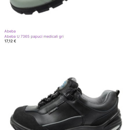
Abeba
Abeba U 7365 papuci medicali gri
17,12 €