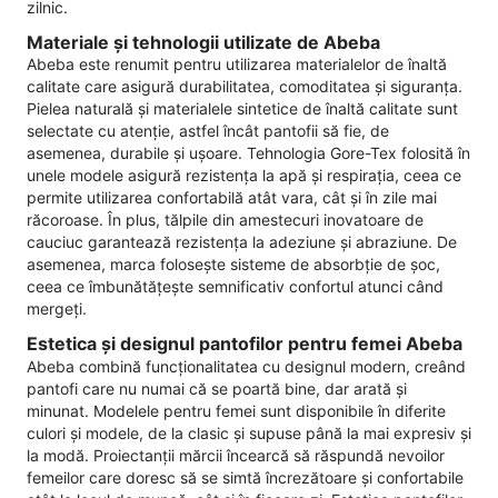
zilnic.
Materiale și tehnologii utilizate de Abeba
Abeba este renumit pentru utilizarea materialelor de înaltă
calitate care asigură durabilitatea, comoditatea și siguranța.
Pielea naturală și materialele sintetice de înaltă calitate sunt
selectate cu atenție, astfel încât pantofii să fie, de
asemenea, durabile și ușoare. Tehnologia Gore-Tex folosită în
unele modele asigură rezistența la apă și respirația, ceea ce
permite utilizarea confortabilă atât vara, cât și în zile mai
răcoroase. În plus, tălpile din amestecuri inovatoare de
cauciuc garantează rezistența la adeziune și abraziune. De
asemenea, marca folosește sisteme de absorbție de șoc,
ceea ce îmbunătățește semnificativ confortul atunci când
mergeți.
Estetica și designul pantofilor pentru femei Abeba
Abeba combină funcționalitatea cu designul modern, creând
pantofi care nu numai că se poartă bine, dar arată și
minunat. Modelele pentru femei sunt disponibile în diferite
culori și modele, de la clasic și supuse până la mai expresiv și
la modă. Proiectanții mărcii încearcă să răspundă nevoilor
femeilor care doresc să se simtă încrezătoare și confortabile