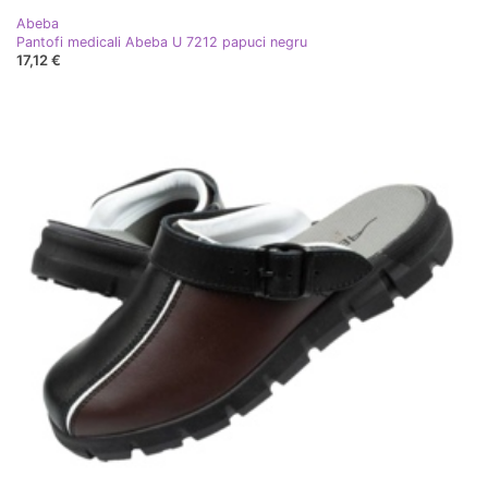
Abeba
Pantofi medicali Abeba U 7212 papuci negru
17,12 €