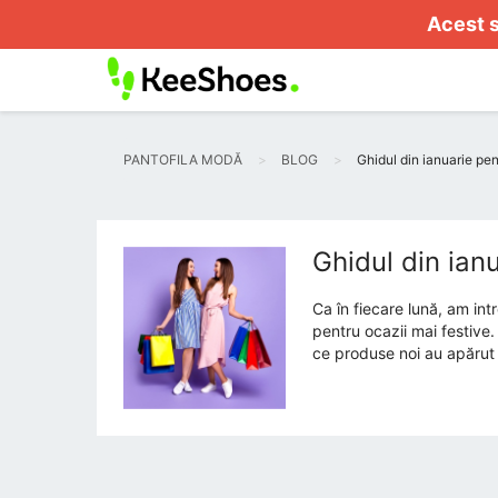
Acest s
PANTOFILA MODĂ
BLOG
Ghidul din ianuarie pe
Ghidul din ian
Ca în fiecare lună, am int
pentru ocazii mai festive
ce produse noi au apărut 