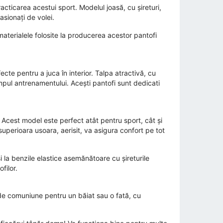
acticarea acestui sport. Modelul joasă, cu șireturi,
asionați de volei.
materialele folosite la producerea acestor pantofi
cte pentru a juca în interior. Talpa atractivă, cu
impul antrenamentului. Acești pantofi sunt dedicati
. Acest model este perfect atât pentru sport, cât și
superioara usoara, aerisit, va asigura confort pe tot
și la benzile elastice asemănătoare cu șireturile
filor.
de comuniune pentru un băiat sau o fată, cu