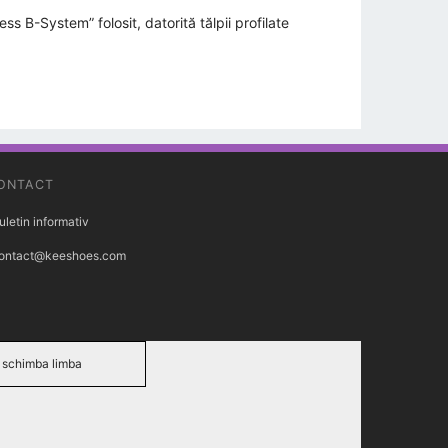
ss B-System” folosit, datorită tălpii profilate
ONTACT
uletin informativ
ontact@keeshoes.com
schimba limba