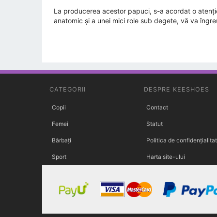
La producerea acestor papuci, s-a acordat o atenție de
anatomic și a unei mici role sub degete, vă va îngre
CATEGORII
DESPRE KEESHOES
Copii
Contact
Femei
Statut
Bărbați
Politica de confidențialita
Sport
Harta site-ului