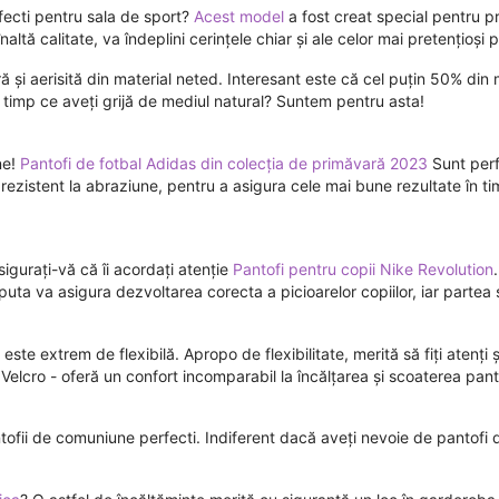
rfecti pentru sala de sport?
Acest model
a fost creat special pentru pr
ltă calitate, va îndeplini cerințele chiar și ale celor mai pretențioși p
 și aerisită din material neted. Interesant este că cel puțin 50% din 
n timp ce aveți grijă de mediul natural? Suntem pentru asta!
ne!
Pantofi de fotbal Adidas din colecția de primăvară 2023
Sunt perfe
 rezistent la abraziune, pentru a asigura cele mai bune rezultate în t
igurați-vă că îi acordați atenție
Pantofi pentru copii Nike Revolution
eputa va asigura dezvoltarea corecta a picioarelor copiilor, iar partea 
este extrem de flexibilă. Apropo de flexibilitate, merită să fiți atenți 
elcro - oferă un confort incomparabil la încălțarea și scoaterea panto
ofii de comuniune perfecti. Indiferent dacă aveți nevoie de pantofi 