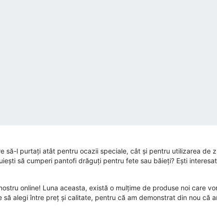
 să-l purtați atât pentru ocazii speciale, cât și pentru utilizarea de z
uiești să cumperi pantofi drăguți pentru fete sau băieți? Ești interesa
ostru online! Luna aceasta, există o mulțime de produse noi care vor 
uie să alegi între preț și calitate, pentru că am demonstrat din nou 