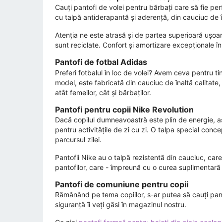
Cauți pantofi de volei pentru bărbați care să fie pe
cu talpă antiderapantă și aderență, din cauciuc de îna
Atenția ne este atrasă și de partea superioară ușoară
sunt reciclate. Confort și amortizare excepționale î
Pantofi de fotbal Adidas
Preferi fotbalul în loc de volei? Avem ceva pentru ti
model, este fabricată din cauciuc de înaltă calitate,
atât femeilor, cât și bărbaților.
Pantofi pentru copii Nike Revolution
Dacă copilul dumneavoastră este plin de energie, as
pentru activitățile de zi cu zi. O talpa special conc
parcursul zilei.
Pantofii Nike au o talpă rezistentă din cauciuc, care 
pantofilor, care - împreună cu o curea suplimentară V
Pantofi de comuniune pentru copii
Rămânând pe tema copiilor, s-ar putea să cauți pant
siguranță îi veți găsi în magazinul nostru.