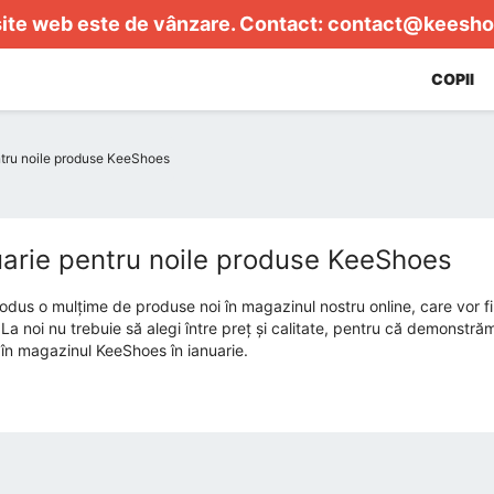
ite web este de vânzare. Contact:
contact@keesho
COPII
ntru noile produse KeeShoes
uarie pentru noile produse KeeShoes
rodus o mulțime de produse noi în magazinul nostru online, care vor fi p
. La noi nu trebuie să alegi între preț și calitate, pentru că demon
în magazinul KeeShoes în ianuarie.