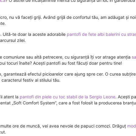
ica
? O astfel de încălțăminte merită cu siguranță un loc în garderoba
.
cro, nu vă faceți griji. Având grijă de confortul tău, am adăugat și no
ate.
. Uită-te doar la aceste adorabile
pantofi de fete albi balerini cu stra
arcursul zilei.
de comuniune sau altă petrecere, cu siguranță îți vor atrage atenția
sa
 pui tocuri înalte? Acești pantofi au fost făcuți doar pentru tine!
 timp, garantează efectul picioarelor care ajung spre cer. O curea subți
caracterul festiv al stilului tău.
ii atent la
pantofi din piele cu toc stabil de la Sergio Leone
. Acești p
tentat „Soft Comfort System”, care a fost folosit la producerea branțu
upă multe ore de muncă, vei avea nevoie de papuci comozi. Drăguţ
mode
cut.