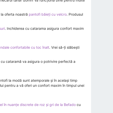
 fiecărui tânăr domn! Va funcționa bine pentru multe
i la oferta noastră
pantofi băieți cu velcro
. Produsul
suri
. Inchiderea cu catarama asigura confort maxim
ndale confortabile cu toc înalt
. Vrei să-ți slăbești
re cu cataramă va asigura o potrivire perfectă a
antofi la modă sunt atemporale și în același timp
lui pentru a vă oferi un confort maxim în timpul unei
l în nuanțe discrete de roz și gri de la Befado
cu