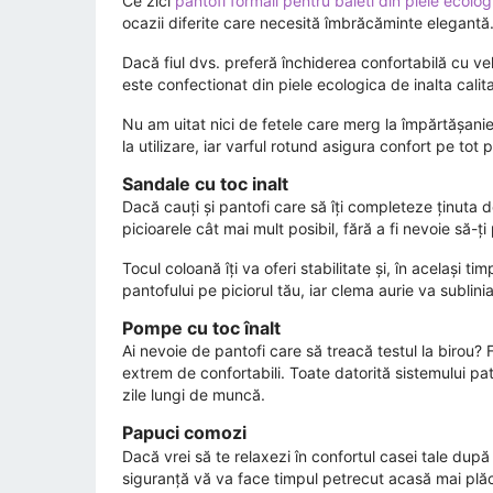
Ce zici
pantofi formali pentru baieti din piele ecolog
ocazii diferite care necesită îmbrăcăminte elegantă
Dacă fiul dvs. preferă închiderea confortabilă cu vel
este confectionat din piele ecologica de inalta calit
Nu am uitat nici de fetele care merg la împărtășanie
la utilizare, iar varful rotund asigura confort pe tot p
Sandale cu toc inalt
Dacă cauți și pantofi care să îți completeze ținuta 
picioarele cât mai mult posibil, fără a fi nevoie să-ți
Tocul coloană îți va oferi stabilitate și, în același
pantofului pe piciorul tău, iar clema aurie va sublinia 
Pompe cu toc înalt
Ai nevoie de pantofi care să treacă testul la birou? F
extrem de confortabili. Toate datorită sistemului pa
zile lungi de muncă.
Papuci comozi
Dacă vrei să te relaxezi în confortul casei tale d
siguranță vă va face timpul petrecut acasă mai plă