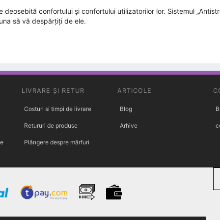
osebită confortului și confortului utilizatorilor lor. Sistemul „Antistre
una să vă despărțiți de ele.
LIVRARE ȘI RETUR
ARTICOLE
C
Costuri si timpi de livrare
Blog
B
Retururi de produse
Arhive
c
te
Plângere despre mărfuri