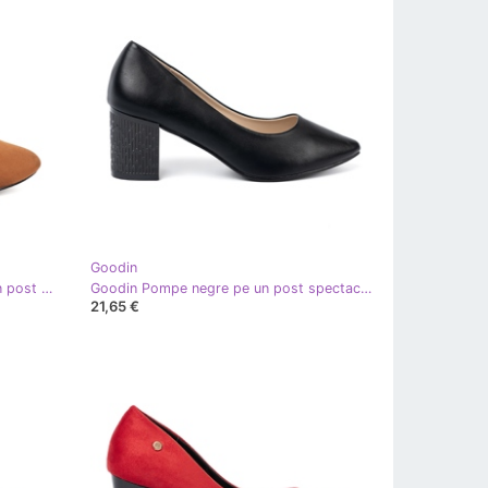
Goodin
Goodin Pompe maro deschis pe un post negru
Goodin Pompe negre pe un post spectaculos negru
21,65 €