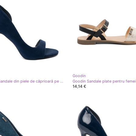
Goodin
Goodin Sandale din piele de căprioară pe un știft albastru bleumarin
14,14 €