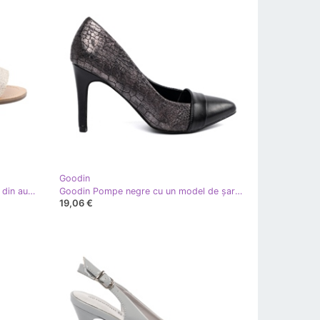
Goodin
Goodin Sandale plate pentru femei din aur negru de aur
Goodin Pompe negre cu un model de șarpe negru
19,06 €