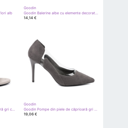
Goodin
lori alb
Goodin Balerine albe cu elemente decorative
14,14 €
Goodin
Goodin Pompe de piele de căprioară gri cu degetele goale
Goodin Pompe din piele de căprioară gri cu inserții transparente
19,06 €