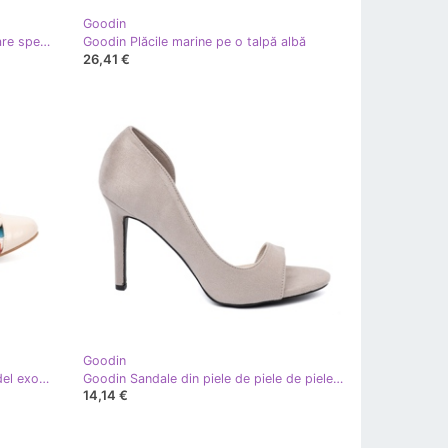
Goodin
Goodin Pompe lăptate cu o decorare spectaculoasă negru
Goodin Plăcile marine pe o talpă albă
26,41 €
Goodin
Goodin Pompe de femei cu un model exotic multicolor
Goodin Sandale din piele de piele de piele de piele de piele gri deschis
14,14 €