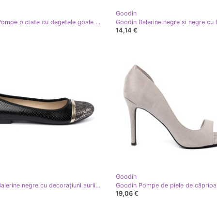
Goodin
Goodin Pompe pictate cu degetele goale cu degetele negre negru
Goodin Balerine negre și negre cu f
14,14 €
Goodin
Goodin Balerine negre cu decorațiuni aurii negru
19,06 €