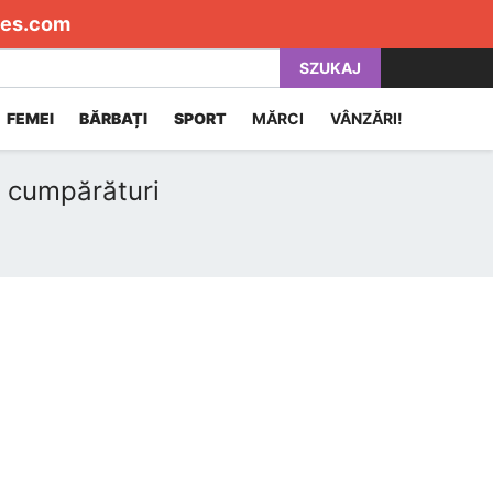
es.com
SZUKAJ
FEMEI
BĂRBAȚI
SPORT
MĂRCI
VÂNZĂRI!
e cumpărături