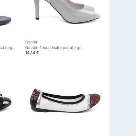
Goodin
Goodin Pompe albastre bleumarin cu degete goale
Goodin Tocuri înalte pictate gri
14,14 €