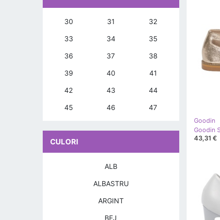
30
31
32
33
34
35
36
37
38
39
40
41
42
43
44
45
46
47
Goodin
43,31 €
CULORI
ALB
ALBASTRU
ARGINT
BEJ