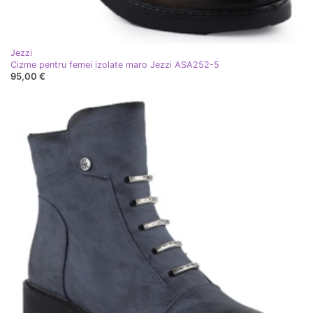
Jezzi
Cizme pentru femei izolate maro Jezzi ASA252-5
95,00 €