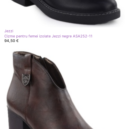
Jezzi
Cizme pentru femei izolate Jezzi negre ASA252-11
94,50 €