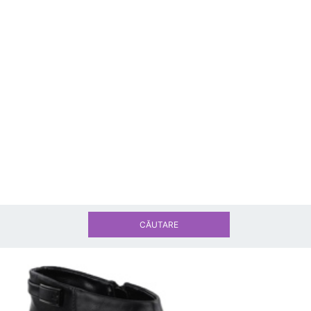
CĂUTARE