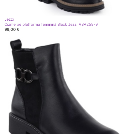
Jezzi
Cizme pe platforma feminină Black Jezzi ASA259-9
99,00 €