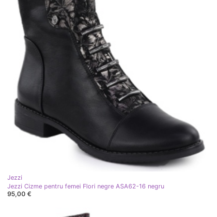
Jezzi
Jezzi Cizme pentru femei Flori negre ASA62-16 negru
95,00 €