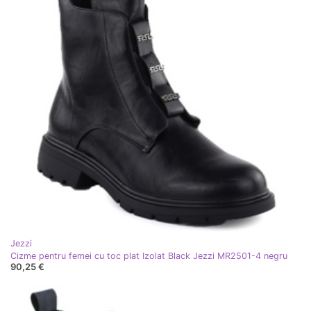
Jezzi
Cizme pentru femei cu toc plat Izolat Black Jezzi MR2501-4 negru
90,25 €