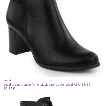
Jezzi
Jezzi Cizme pentru femei clasice pe postul Jeszi ASA125-36
90,25 €