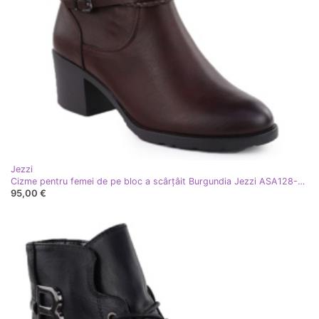
Jezzi
Cizme pentru femei de pe bloc a scârțâit Burgundia Jezzi ASA128-63
95,00 €