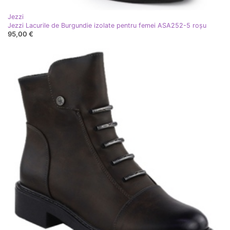
Jezzi
Jezzi Lacurile de Burgundie izolate pentru femei ASA252-5 roşu
95,00 €