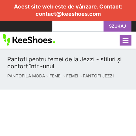
Acest site web este de vânzare. Contact:
contact@keeshoes.com
SZUKAJ
Pantofi pentru femei de la Jezzi - stiluri și
confort într -unul
PANTOFILA MODĂ
FEMEI
FEMEI
PANTOFI JEZZI