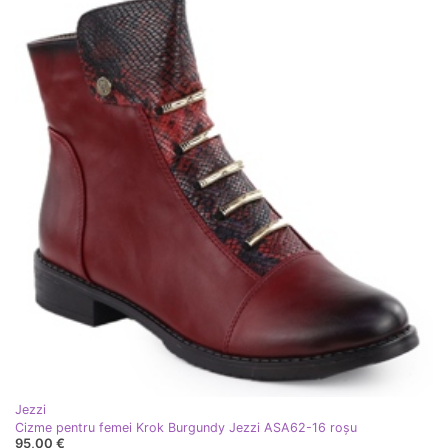
Jezzi
Cizme pentru femei Krok Burgundy Jezzi ASA62-16 roşu
95,00 €