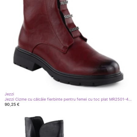
Jezzi
Jezzi Cizme cu călcâie fierbinte pentru femei cu toc plat MR2501-4 roşu
90,25 €