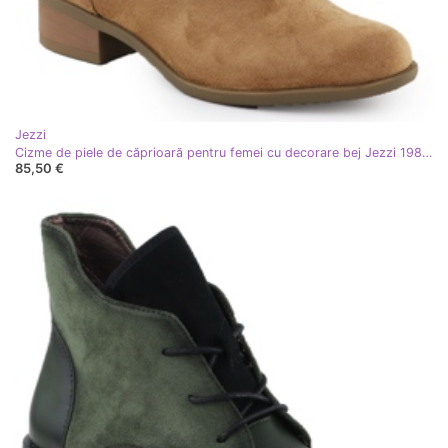
Jezzi
Cizme de piele de căprioară pentru femei cu decorare bej Jezzi 198-28
85,50 €