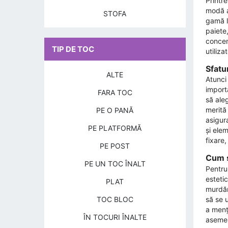
Printr
modă a
STOFA
gamă la
paiete
concen
TIP DE TOC
utiliza
Sfatu
ALTE
Atunci
import
FARA TOC
să aleg
merită 
PE O PANĂ
asigur
PE PLATFORMĂ
și ele
fixare,
PE POST
Cum s
PE UN TOC ÎNALT
Pentru
esteti
PLAT
murdări
să se 
TOC BLOC
a menți
ÎN TOCURI ÎNALTE
asemene