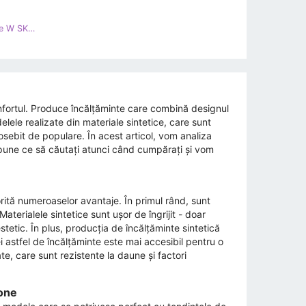
Cizme Chelsea lăcuite Sergio Leone W SK340A negru
nfortul. Produce încălțăminte care combină designul
elele realizate din materiale sintetice, care sunt
deosebit de populare. În acest articol, vom analiza
pune ce să căutați atunci când cumpărați și vom
orită numeroaselor avantaje. În primul rând, sunt
aterialele sintetice sunt ușor de îngrijit - doar
etic. În plus, producția de încălțăminte sintetică
i astfel de încălțăminte este mai accesibil pentru o
e, care sunt rezistente la daune și factori
eone