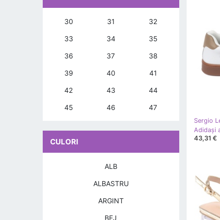
30
31
32
33
34
35
36
37
38
39
40
41
42
43
44
45
46
47
Sergio L
43,31 €
CULORI
ALB
ALBASTRU
ARGINT
BEJ