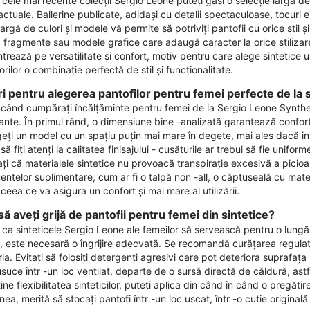
e cele mai recente colecții Sergio Leone puteți găsi o selecție largă 
ctuale. Ballerine publicate, adidași cu detalii spectaculoase, tocuri 
rgă de culori și modele vă permite să potriviți pantofii cu orice stil
, fragmente sau modele grafice care adaugă caracter la orice stiliza
trează pe versatilitate și confort, motiv pentru care alege sintetice u
torilor o combinație perfectă de stil și funcționalitate.
ri pentru alegerea pantofilor pentru femei perfecte de la s
 când cumpărați încălțăminte pentru femei de la Sergio Leone Syntheti
ante. În primul rând, o dimensiune bine -analizată garantează confort
eți un model cu un spațiu puțin mai mare în degete, mai ales dacă inten
să fiți atenți la calitatea finisajului - cusăturile ar trebui să fie unifo
ați că materialele sintetice nu provoacă transpirație excesivă a picio
mentelor suplimentare, cum ar fi o talpă non -all, o căptușeală cu mat
 ceea ce va asigura un confort și mai mare al utilizării.
ă aveți grijă de pantofii pentru femei din sintetice?
 ca sinteticele Sergio Leone ale femeilor să servească pentru o lungă
c, este necesară o îngrijire adecvată. Se recomandă curățarea regula
a. Evitați să folosiți detergenți agresivi care pot deteriora suprafața 
usuce într -un loc ventilat, departe de o sursă directă de căldură, as
ne flexibilitatea sinteticilor, puteți aplica din când în când o pregătir
a, merită să stocați pantofi într -un loc uscat, într -o cutie original