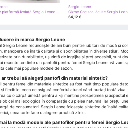
eone
Sergio Leone
Cizme pe platformă izolată Sergio Leone W SK392B alb
64,12 €
ducere în marca Sergio Leone
l Sergio Leone recunoaște de ani buni printre iubitorii de modă și co
 manopera de înaltă calitate și disponibilitatea în diverse stiluri. Mod
rizate prin durabilitate, ușurință de îngrijire și preț accesibil, sunt 
ai recente tendințe din pantofii pentru femei Sergio Leone, vă vom s
ta cele mai populare modele de sezon.
ar trebui să alegeți pantofi din material sintetic?
ii pentru femei din materiale sintetice au fost mult timp populare dat
și flexibile, ceea ce asigură confortul atunci când purtați toată ziua. M
rea cu o cârpă umedă pentru a -și menține prospețimea și aspectul est
 obicei mai ecologică în comparație cu pielea naturală, iar prețul une
argă de consumatori. Sergio Leone folosește sintetice de înaltă calitat
rici, ceea ce le face o alegere practică zilnic.
mai la modă modele ale pantofilor pentru femei Sergio L