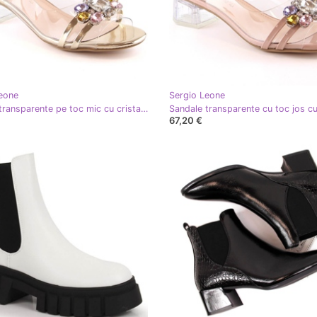
eone
Sergio Leone
Sandale transparente pe toc mic cu cristale aurii Sergio Leone SK047 de aur
67,20 €