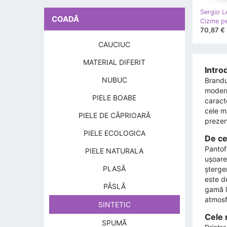
Sergio L
COADĂ
70,87 €
CAUCIUC
MATERIAL DIFERIT
Intro
NUBUC
Brandu
modern,
PIELE BOABE
caracte
cele m
PIELE DE CĂPRIOARĂ
prezen
PIELE ECOLOGICA
De ce 
Pantof
PIELE NATURALA
ușoare 
PLASĂ
șterge
este de
PÂSLĂ
gamă l
atmosfe
SINTETIC
Cele 
SPUMĂ