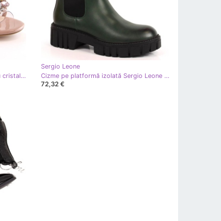
Sergio Leone
Sandale transparente cu toc jos cu cristale bej Sergio Leone SK047
Cizme pe platformă izolată Sergio Leone W SK393 verde
72,32 €