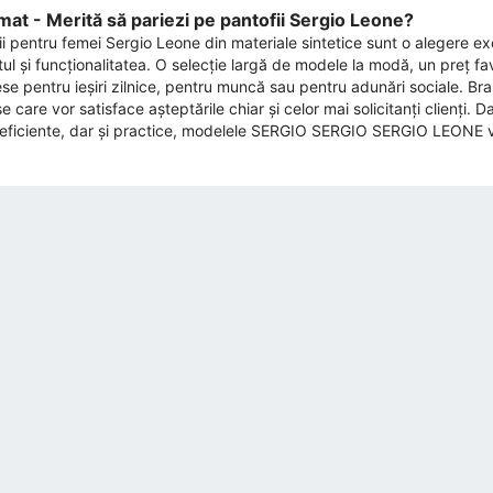
at - Merită să pariezi pe pantofii Sergio Leone?
ii pentru femei Sergio Leone din materiale sintetice sunt o alegere ex
ul și funcționalitatea. O selecție largă de modele la modă, un preț favor
ese pentru ieșiri zilnice, pentru muncă sau pentru adunări sociale. Br
 care vor satisface așteptările chiar și celor mai solicitanți clienți. 
eficiente, dar și practice, modelele SERGIO SERGIO SERGIO LEONE vo