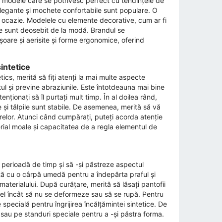
de modele care se potrivesc perfect cu tendințele de
elegante și mochete confortabile sunt populare. O
 și ocazie. Modelele cu elemente decorative, cum ar fi
re sunt deosebit de la modă. Brandul se
șoare și aerisite și forme ergonomice, oferind
intetice
cs, merită să fiți atenți la mai multe aspecte
ul și previne abraziunile. Este întotdeauna mai bine
ționați să îl purtați mult timp. În al doilea rând,
rme și tălpile sunt stabile. De asemenea, merită să vă
arelor. Atunci când cumpărați, puteți acorda atenție
erial moale și capacitatea de a regla elementul de
 perioadă de timp și să -și păstreze aspectul
tă cu o cârpă umedă pentru a îndepărta praful și
materialului. După curățare, merită să lăsați pantofii
tfel încât să nu se deformeze sau să se rupă. Pentru
e specială pentru îngrijirea încălțămintei sintetice. De
ă sau pe standuri speciale pentru a -și păstra forma.