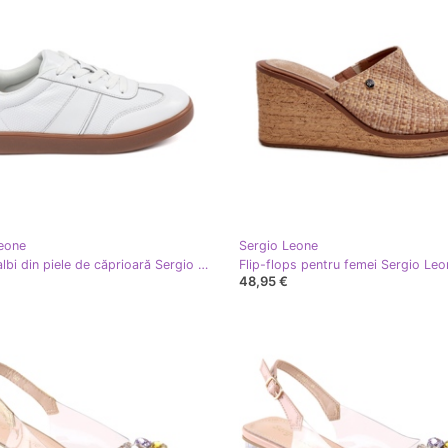
eone
Sergio Leone
Adidași albi din piele de căprioară Sergio Leone
48,95 €