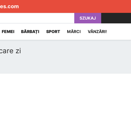
es.com
SZUKAJ
FEMEI
BĂRBAȚI
SPORT
MĂRCI
VÂNZĂRI!
care zi