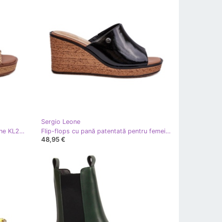
Sergio Leone
Flip-flops pentru femei Sergio Leone KL213 bej
Flip-flops cu pană patentată pentru femei Sergio Leone KL213 negru
48,95 €