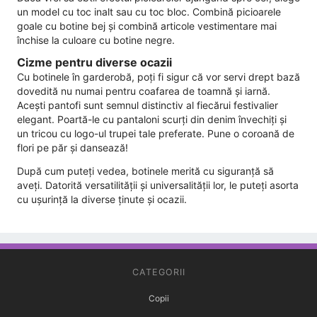
un model cu toc inalt sau cu toc bloc. Combină picioarele
goale cu botine bej și combină articole vestimentare mai
închise la culoare cu botine negre.
Cizme pentru diverse ocazii
Cu botinele în garderobă, poți fi sigur că vor servi drept bază
dovedită nu numai pentru coafarea de toamnă și iarnă.
Acești pantofi sunt semnul distinctiv al fiecărui festivalier
elegant. Poartă-le cu pantaloni scurți din denim învechiți și
un tricou cu logo-ul trupei tale preferate. Pune o coroană de
flori pe păr și dansează!
După cum puteți vedea, botinele merită cu siguranță să
aveți. Datorită versatilității și universalității lor, le puteți asorta
cu ușurință la diverse ținute și ocazii.
CATEGORII
Copii