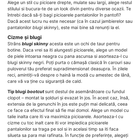
Alege un stil cu picioare drepte, mulate sau largi, alege restul
stilului si bucura-te de un look divin pentru diverse ocazii. Te
întrebi dacă să-ți bagi picioarele pantalonilor în pantofi?
Dacă acest lucru nu este necesar (ca în cazul jambierelor sau
pantalonilor
blugi skinny
), este mai bine să renunți la el.
Cizme și blugi
Strâns
blugi skinny
acesta este un ochi de taur pentru
botine. Daca vrei sa iti alungesti picioarele, alege un model
de piele intoarsa neagra cu pana ascunsa si asorteaza-l cu
blugi skinny negri. Poți purta o cămașă clasică în carouri sau
puloverul tău preferat supradimensionat deasupra. În zilele
reci, amintiți-vă despre o haină la modă cu amestec de lână,
care vă va ține cu siguranță de cald.
Tip blugi
bootcut
sunt destul de asemănătoare cu fundul
clopot – montat la șolduri și evazat în jos. În acest caz, însă,
extensia de la genunchi în jos este puțin mai delicată, ceea
ce face ca efectul final să fie mai domol. Alege un model cu
talie inalta care iti va maximiza picioarele. Asorteaza-l cu
cizme cu toc inalt care iti vor impiedica picioarele
pantalonilor sa traga pe sol si in acelasi timp sa iti faca
silueta sa para mai rafinata. În funcție de preferințe, alegeți