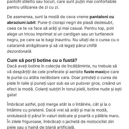
pantofii stiletto sau tocuri, care sunt puțin mai confortabile
pentru utilizarea de zi cu zi.
De asemenea, sunt la modă de ceva vreme
pantaloni cu
abraziuni
iubit
.
Pune-ți ciorapi negri de plasă dedesubt,
ceea ce te va face să arăți și mai casual. Pentru top, poti
alege un tricou imprimat si un cardigan sau un turtleneck
negru, pe care sa le bagi inauntru. Nu uitați de o curea cu o
cataramă atrăgătoare și să vă legați părul
chiflă
dezordonată
.
Cum să porți botine cu o fustă?
Dacă aveți botine în colecția de încălțăminte, nu trebuie să
vă despărțiți de cele preferate și aerisite
fuste maxi
pe care
le purtai cu atâta nerăbdare vara. Doar prindeți o curea de
piele în talie și puneți ușor sub ea un pulover gros, creând un
efect la modă. Colanți subțiri în tonul pielii, botine nude și ești
gata!
Îmbrăcat astfel, poți merge atât la o întâlnire, cât și la o
întâlnire cu prietenii. Dacă vrei să arăți și mai la modă,
ondulează-ți părul în valuri delicate și poartă o pălărie maro.
În zilele friguroase, îmbrăcați o jachetă de motociclist din
piele sau o haină de blană artificială.