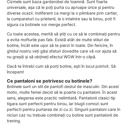
Cizmele sunt baza garderobei de toamnă. Sunt foarte
universale, așa că le poți purta cu aproape orice și pentru
diverse ocazii. Indiferent ca mergi la o plimbare prin cartier,
la cumparaturi cu prietenii, la o intalnire sau la birou, poti fi
sigura ca botinele vor merge perfect.
Cu toate acestea, merită să știți cu ce să le combinați pentru
a evita mofturile
pas fals
. Există atât de multe stiluri de
botine, încât este ușor să te pierzi în toate. Din fericire, în
ghidul nostru veți găsi sfaturi dovedite care vă vor ajuta să
nu greșiți și să obțineți efectul WOW într-o clipă.
Dacă te întrebi cum să porți botine, ești în locul potrivit. Să
începem!
Ce pantaloni se potrivesc cu botinele?
Botinele sunt un stil de pantofi destul de masculin. Din acest
motiv, multe femei decid să le poarte cu pantaloni. În acest
sens, alegerea este practic nelimitată. Pantalonii clasici tip
tigara sunt perfecti pentru birou, iar blugii comozi sunt
perfecti pentru purtarea de zi cu zi. Singurii pantaloni care în
niciun caz nu trebuie combinați cu botine sunt pantalonii de
trening.