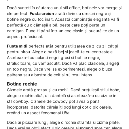
Dacă sunteți în căutarea unui stil office, botinele vor merge și
ele perfect.
Fusta creion
arată divin cu dresuri negre și
botine negre cu toc înalt. Această combinație elegantă va fi
perfectă cu o cămașă albă, peste care poți purta un
cardigan. Pune-ți părul într-un coc clasic și bucură-te de un
aspect profesional.
Fusta midi
perfectă atât pentru utilizarea de zi cu zi, cât și
pentru birou. Alege o bază bej și joacă-te cu contrastele.
Asorteaza-l cu colanti negri, grosi si botine negre,
stralucitoare, cu varf ascutit. Dacă vă plac clasicele, alegeți
un top negru. Daca vrei sa experimentezi, alege o bluza
galbena sau albastra de colt si ruj rosu intens.
Botine rochie
Cizmele arată grozav și cu rochii. Dacă prețuiești stilul boho,
alege o rochie albă, din dantelă și asortează-o cu cizme în
stil cowboy. Cizmele de cowboy pot avea o pană
încorporată, datorită căreia îți poți lungi optic picioarele,
creând un aspect fenomenal
Uite
.
Daca ai picioare lungi, alege o rochie stramta si cizme plate.
Daca vrei sa obtii efectul picioarelor ajungand spre cer, alege