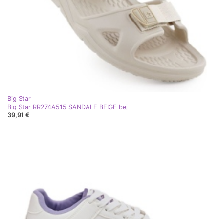
Big Star
Big Star RR274A515 SANDALE BEIGE bej
39,91 €