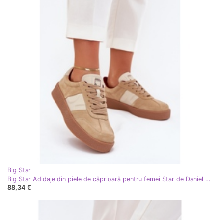
Big Star
Big Star Adidaje din piele de căprioară pentru femei Star de Daniel Lopez SS2D4022 Beige bej
88,34 €