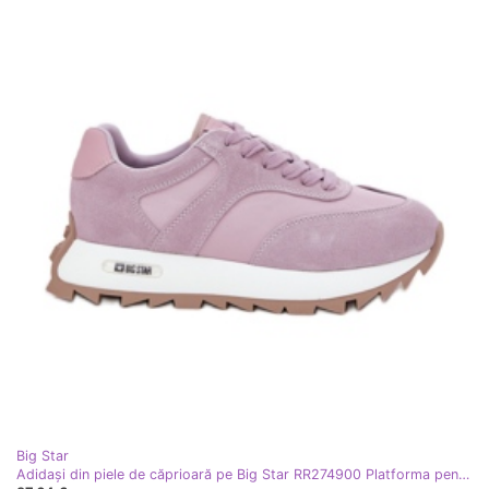
Big Star
Adidași din piele de căprioară pe Big Star RR274900 Platforma pentru femei Hi-Polish System violet