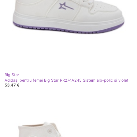
Big Star
Adidași pentru femei Big Star RR274A245 Sistem alb-polic și violet
53,47 €