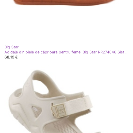
Big Star
Adidaje din piele de căprioară pentru femei Big Star RR274846 Sistem galben hi-polical
68,19 €