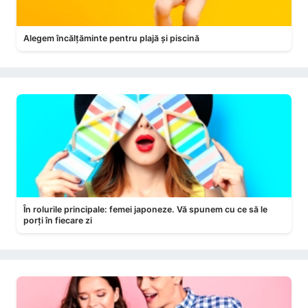
Alegem încălțăminte pentru plajă și piscină
În rolurile principale: femei japoneze. Vă spunem cu ce să le
porți în fiecare zi