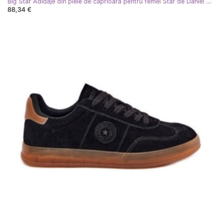
Big Star Adidaje din piele de căprioară pentru femei Star de Daniel Lopez SS2D4023 Burgundia roşu
88,34 €