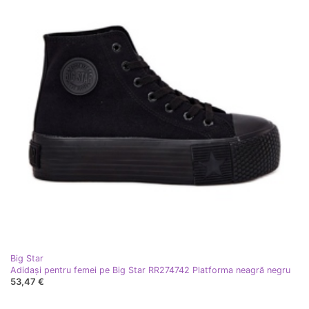
Big Star
Adidași pentru femei pe Big Star RR274742 Platforma neagră negru
53,47 €