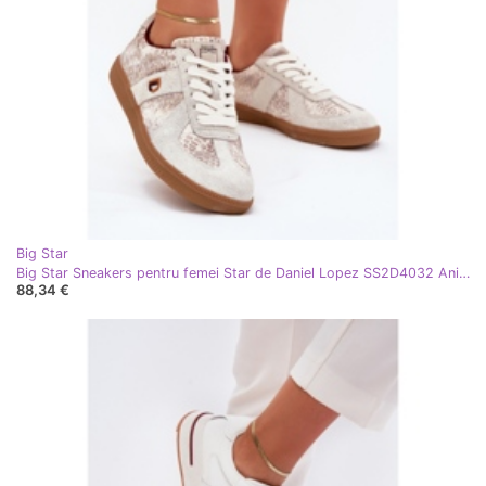
Big Star
Big Star Sneakers pentru femei Star de Daniel Lopez SS2D4032 Animal Beige Model bej
88,34 €