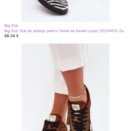
Big Star
Big Star Stai de adidași pentru femei de Daniel Lopez SS2D4015 Zebra Beige bej
88,34 €