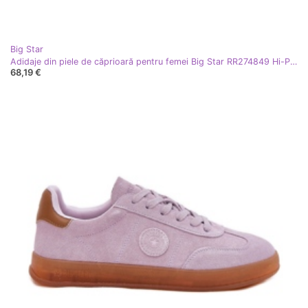
Big Star
Adidaje din piele de căprioară pentru femei Big Star RR274849 Hi-Polish Beige System bej
68,19 €