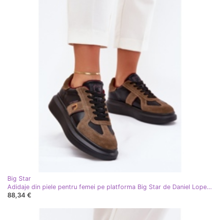
Big Star
Adidaje din piele pentru femei pe platforma Big Star de Daniel Lopez SS2D4001 Negru
88,34 €