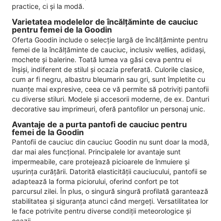
practice, ci și la modă.
Varietatea modelelor de încălțăminte de cauciuc
pentru femei de la Goodin
Oferta Goodin include o selecție largă de încălțăminte pentru
femei de la încălțăminte de cauciuc, inclusiv wellies, adidași,
mochete și balerine. Toată lumea va găsi ceva pentru ei
înșiși, indiferent de stilul și ocazia preferată. Culorile clasice,
cum ar fi negru, albastru bleumarin sau gri, sunt împletite cu
nuanțe mai expresive, ceea ce vă permite să potriviți pantofii
cu diverse stiluri. Modele și accesorii moderne, de ex. Danturi
decorative sau imprimeuri, oferă pantofilor un personaj unic.
Avantaje de a purta pantofi de cauciuc pentru
femei de la Goodin
Pantofii de cauciuc din cauciuc Goodin nu sunt doar la modă,
dar mai ales funcțional. Principalele lor avantaje sunt
impermeabile, care protejează picioarele de înmuiere și
ușurința curățării. Datorită elasticității cauciucului, pantofii se
adaptează la forma piciorului, oferind confort pe tot
parcursul zilei. În plus, o singură singură profilată garantează
stabilitatea și siguranța atunci când mergeți. Versatilitatea lor
le face potrivite pentru diverse condiții meteorologice și
ocazii.