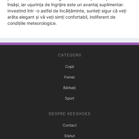
însăși, iar ușurința de îngrijire este un avantaj suplimentar.
Investind într -o astfel de încălțăminte, sunteți sigur că veți
arăta elegant și vă veți simți confortabil, indiferent de
condițiile meteorologice.
CATEGORII
Copii
Femei
Bărbați
Sport
DESPRE KEESHOES
Contact
Statut