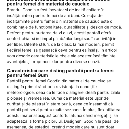
pentru femei din material de cauciuc
Brandul Goodin a fost inovator și de înaltă calitate în
încălțămintea pentru femei de ani buni. Colecția de
încălțăminte pentru femei din material de cauciuc este o
combinație de funcționalitate, durabilitate și design de modă.
Perfect pentru purtarea de zi cu zi, acești pantofi oferă
confort chiar și în timpul plimbărilor lungi sau în activități în
aer liber. Diferite stiluri, de la clasic la mai modern, permit
fiecărei femei să găsească ceva pentru ea însăși. În articol
vom descrie caracteristicile cheie ale acestor încălțăminte,
avantajele și propunerile lor pentru diverse ocazii.
Caracteristici care disting pantofii pentru femei
pentru femei Gum
Pantofii pentru femei Goodin din material de cauciuc se
disting în primul rând prin rezistența la condițiile
meteorologice, ceea ce le face o alegere ideală pentru zilele
ploioase și vremea rea. Guma ca material este ușor de
curățat și de păstrat în stare bună, ceea ce înseamnă că
pantofii pot servi pentru multe sezoane. În plus, flexibilitatea
acestui material asigură confortul atunci când mergeți și se
adaptează la forma piciorului. Designerii Goodin le pasă, de
asemenea, de estetică, creând modele care nu sunt doar