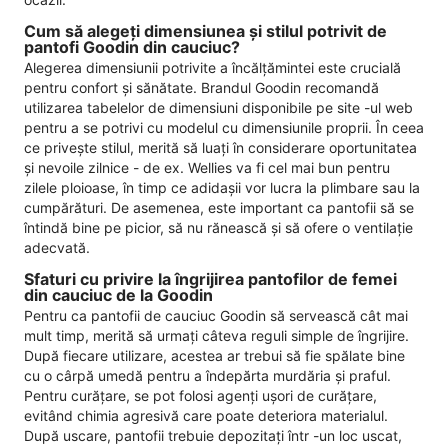
Cum să alegeți dimensiunea și stilul potrivit de
pantofi Goodin din cauciuc?
Alegerea dimensiunii potrivite a încălțămintei este crucială
pentru confort și sănătate. Brandul Goodin recomandă
utilizarea tabelelor de dimensiuni disponibile pe site -ul web
pentru a se potrivi cu modelul cu dimensiunile proprii. În ceea
ce privește stilul, merită să luați în considerare oportunitatea
și nevoile zilnice - de ex. Wellies va fi cel mai bun pentru
zilele ploioase, în timp ce adidașii vor lucra la plimbare sau la
cumpărături. De asemenea, este important ca pantofii să se
întindă bine pe picior, să nu rănească și să ofere o ventilație
adecvată.
Sfaturi cu privire la îngrijirea pantofilor de femei
din cauciuc de la Goodin
Pentru ca pantofii de cauciuc Goodin să servească cât mai
mult timp, merită să urmați câteva reguli simple de îngrijire.
După fiecare utilizare, acestea ar trebui să fie spălate bine
cu o cârpă umedă pentru a îndepărta murdăria și praful.
Pentru curățare, se pot folosi agenți ușori de curățare,
evitând chimia agresivă care poate deteriora materialul.
După uscare, pantofii trebuie depozitați într -un loc uscat,