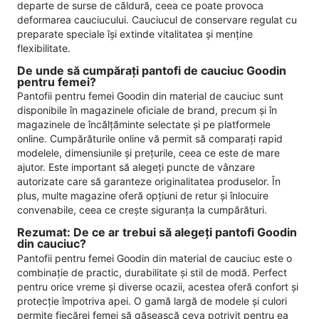
departe de surse de căldură, ceea ce poate provoca
deformarea cauciucului. Cauciucul de conservare regulat cu
preparate speciale își extinde vitalitatea și menține
flexibilitate.
De unde să cumpărați pantofi de cauciuc Goodin
pentru femei?
Pantofii pentru femei Goodin din material de cauciuc sunt
disponibile în magazinele oficiale de brand, precum și în
magazinele de încălțăminte selectate și pe platformele
online. Cumpărăturile online vă permit să comparați rapid
modelele, dimensiunile și prețurile, ceea ce este de mare
ajutor. Este important să alegeți puncte de vânzare
autorizate care să garanteze originalitatea produselor. În
plus, multe magazine oferă opțiuni de retur și înlocuire
convenabile, ceea ce crește siguranța la cumpărături.
Rezumat: De ce ar trebui să alegeți pantofi Goodin
din cauciuc?
Pantofii pentru femei Goodin din material de cauciuc este o
combinație de practic, durabilitate și stil de modă. Perfect
pentru orice vreme și diverse ocazii, acestea oferă confort și
protecție împotriva apei. O gamă largă de modele și culori
permite fiecărei femei să găsească ceva potrivit pentru ea