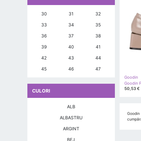
30
31
32
33
34
35
36
37
38
39
40
41
42
43
44
45
46
47
Goodin
Goodin Pa
50,53 €
CULORI
ALB
Goodin P
ALBASTRU
cumpărăt
ARGINT
BEJ