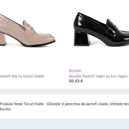
Goodin
ntofi bej cu tocuri înalte
Goodin Pantofi negri cu toc negru
50,53 €
roduse femei Tocuri înalte - Găsește-ți perechea de pantofi visată. Ultimele tend
urilor.