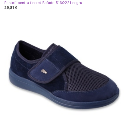
Pantofi pentru tineret Befado 516Q221 negru
29,81 €