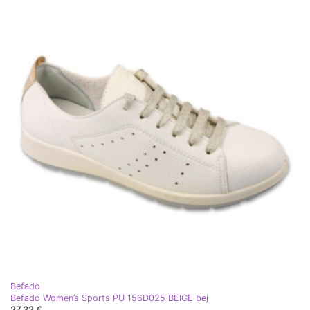
Befado
Befado Women’s Sports PU 156D025 BEIGE bej
27,32 €