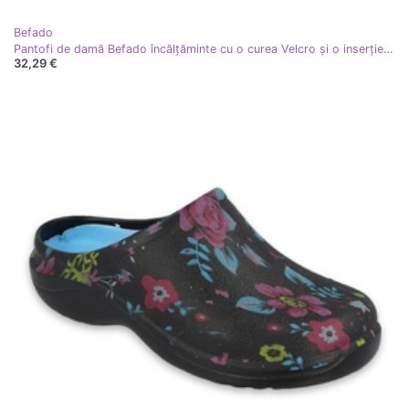
Befado
Pantofi de damă Befado încălțăminte cu o curea Velcro și o inserție PU înlocuibilă 087D001 albastru
32,29 €