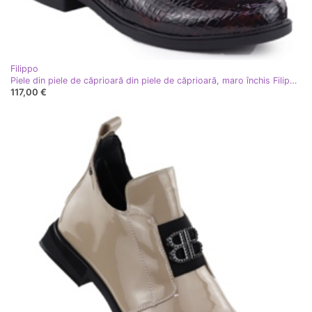
Filippo
Piele din piele de căprioară din piele de căprioară, maro închis Filippo DBT4749
117,00 €