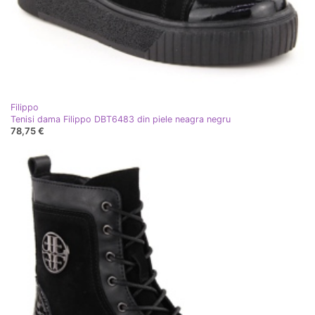
Filippo
Tenisi dama Filippo DBT6483 din piele neagra negru
78,75 €