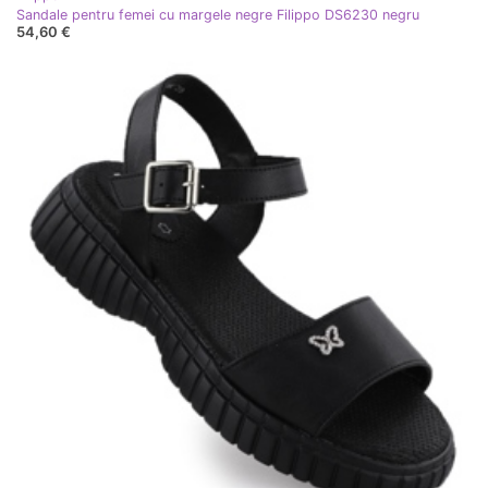
Sandale pentru femei cu margele negre Filippo DS6230 negru
54,60 €