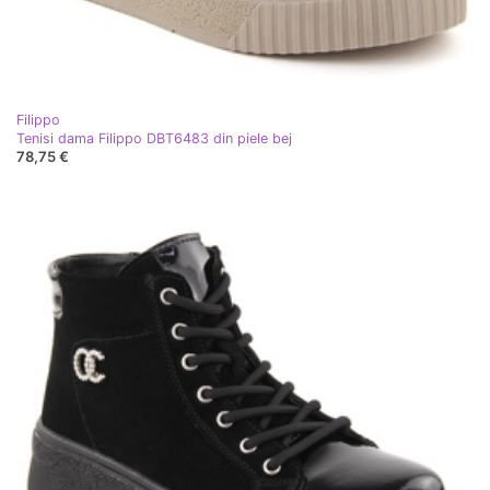
Filippo
Tenisi dama Filippo DBT6483 din piele bej
78,75 €