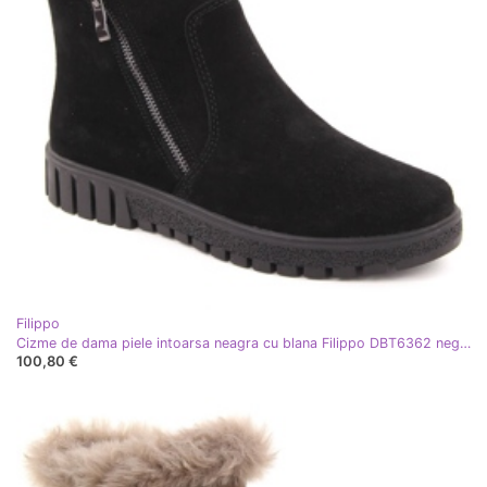
Filippo
Cizme de dama piele intoarsa neagra cu blana Filippo DBT6362 negru
100,80 €