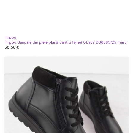
Filippo
Filippo Sandale din piele plană pentru femei Obacs DS6885/25 maro
50,58 €