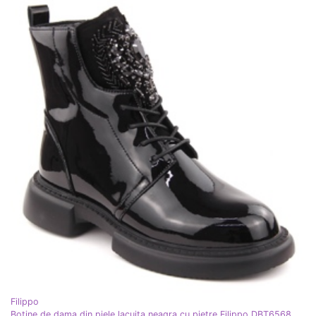
Filippo
Botine de dama din piele lacuita neagra cu pietre Filippo DBT6568 negru