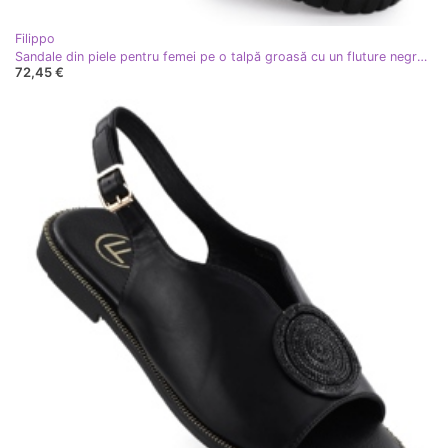
Filippo
Sandale din piele pentru femei pe o talpă groasă cu un fluture negru Filippo DS6811
72,45 €