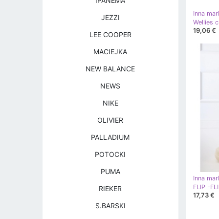
IPANEMA
Inna mar
JEZZI
Wellies c
19,06 €
LEE COOPER
MACIEJKA
NEW BALANCE
NEWS
NIKE
OLIVIER
PALLADIUM
POTOCKI
PUMA
Inna mar
RIEKER
17,73 €
S.BARSKI