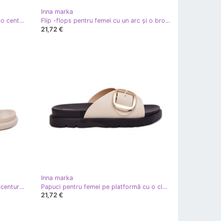
Inna marka
Papuci de cauciuc pentru femei cu o centură albă
Flip -flops pentru femei cu un arc și o broșă auriu strălucitoare bej
21,72 €
Inna marka
Papuci de cauciuc pentru femei cu centură bej
Papuci pentru femei pe platformă cu o clemă de aur bej
21,72 €