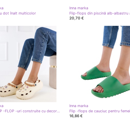
ka
Inna marka
u dot înalt multicolor
Flip-flops din piscină alb-albastru 
20,70 €
ka
Inna marka
FLIP -FLIP -FLOP -uri construite cu decorațiuni bej
16,86 €