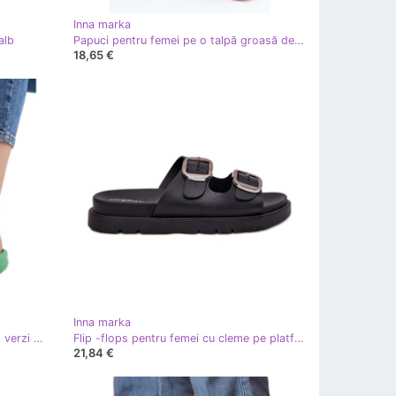
Inna marka
alb
Papuci pentru femei pe o talpă groasă de kaki bej
18,65 €
Inna marka
Flip -flops de cauciuc pentru femei verzi verde
Flip -flops pentru femei cu cleme pe platformă neagră negru
21,84 €