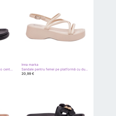
Inna marka
Papuci de cauciuc pentru femei cu o centură neagră negru
Sandale pentru femei pe platformă cu dungi de rulment ușor bej
20,99 €