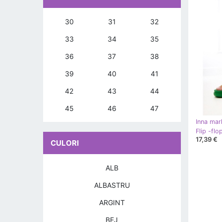
30
31
32
33
34
35
36
37
38
39
40
41
42
43
44
45
46
47
Inna mar
Flip -flo
17,39 €
CULORI
ALB
ALBASTRU
ARGINT
BEJ