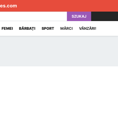
es.com
SZUKAJ
FEMEI
BĂRBAȚI
SPORT
MĂRCI
VÂNZĂRI!