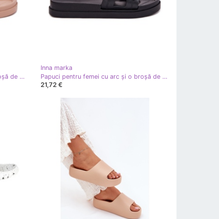
Inna marka
Papuci pentru femei cu arc și o broșă de aur bej
Papuci pentru femei cu arc și o broșă de aur negru
21,72 €