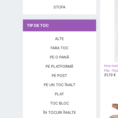
STOFA
TIP DE TOC
ALTE
FARA TOC
PE O PANĂ
Inna mar
PE PLATFORMĂ
21,72 €
PE POST
PE UN TOC ÎNALT
PLAT
TOC BLOC
ÎN TOCURI ÎNALTE