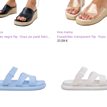
ka
Inna marka
Espadrilles negre flip -flops pe pană felicitatea bej
21,59 €