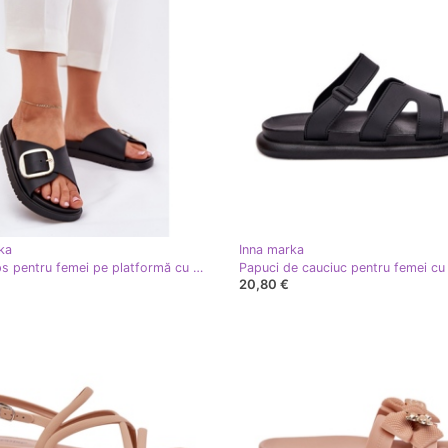
ka
Inna marka
Flip -flops pentru femei pe platformă cu o clemă aurită neagră negru
20,80 €