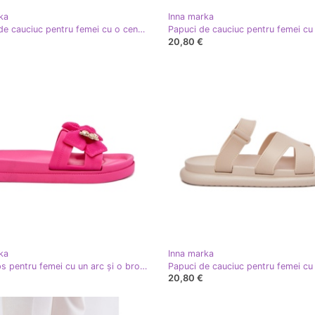
ka
Inna marka
Flip -uri de cauciuc pentru femei cu o centură albastră albastru
20,80 €
ka
Inna marka
Flip -flops pentru femei cu un arc și o broșă de aur Fuchsia roz
20,80 €