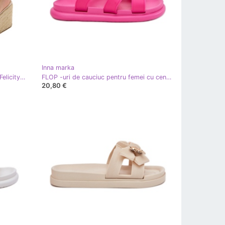
Inna marka
Espadrilles transparent flip -flops Felicity incolor
FLOP -uri de cauciuc pentru femei cu centura Fuchsia roz
20,80 €