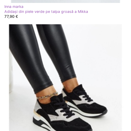
Inna marka
Adidași din piele verde pe talpa groasă a Mikka
77,90 €