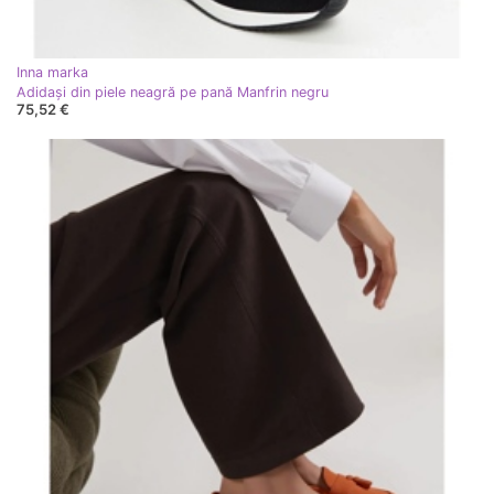
Inna marka
Adidași din piele neagră pe pană Manfrin negru
75,52 €