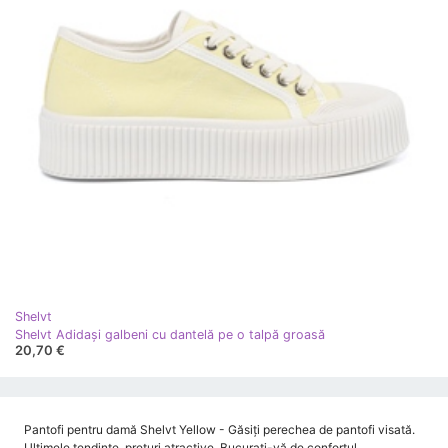
Shelvt
Shelvt Adidași galbeni cu dantelă pe o talpă groasă
20,70 €
Pantofi pentru damă Shelvt Yellow - Găsiți perechea de pantofi visată.
Ultimele tendințe, prețuri atractive. Bucurați-vă de confortul