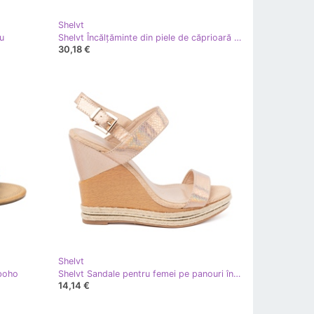
Shelvt
iu
Shelvt Încălțăminte din piele de căprioară neagră cu un urs de pluș decorativ negru
30,18 €
Shelvt
 boho
Shelvt Sandale pentru femei pe panouri în aur roz
14,14 €