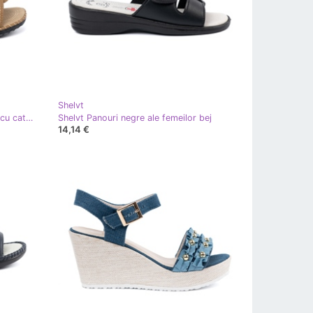
Shelvt
Shelvt Flip -flops pentru femei bej cu catarame de argint
Shelvt Panouri negre ale femeilor bej
14,14 €