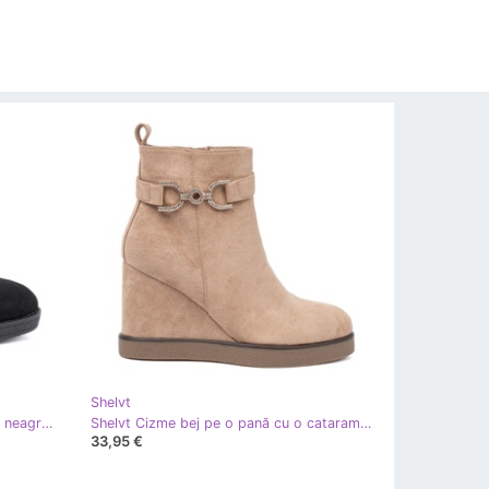
Shelvt
Shelvt Cizme de piele de căprioară neagră cu o inserție flexibilă negru
Shelvt Cizme bej pe o pană cu o cataramă decorativă
33,95 €