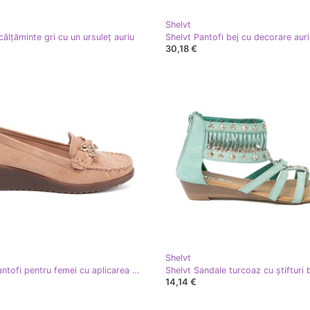
Shelvt
călțăminte gri cu un ursuleț auriu
Shelvt Pantofi bej cu decorare aur
30,18 €
Shelvt
Shelvt Pantofi pentru femei cu aplicarea Misia bej
Shelvt Sandale turcoaz cu știfturi
14,14 €