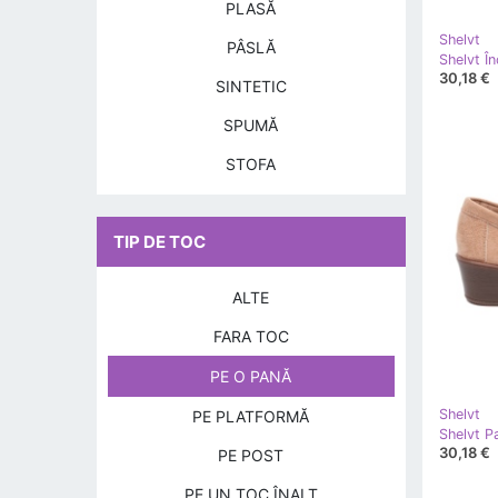
PLASĂ
Shelvt
PÂSLĂ
Shelvt În
30,18 €
SINTETIC
SPUMĂ
STOFA
TIP DE TOC
ALTE
FARA TOC
PE O PANĂ
Shelvt
PE PLATFORMĂ
30,18 €
PE POST
PE UN TOC ÎNALT