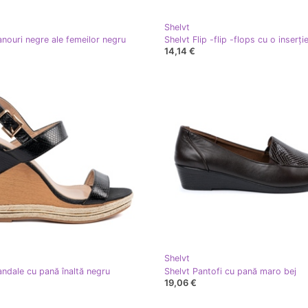
Shelvt
anouri negre ale femeilor negru
Shelvt Flip -flip -flops cu o inserți
14,14 €
Shelvt
andale cu pană înaltă negru
Shelvt Pantofi cu pană maro bej
19,06 €