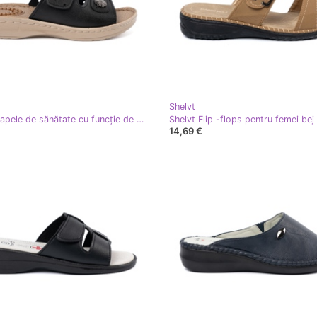
Shelvt
Shelvt Clapele de sănătate cu funcție de masaj negru
14,69 €