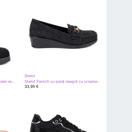
Shelvt
Shelvt Cizme de piele de piele de piele neagră cu o clemă elegantă negru
Shelvt Pantofi cu pană neagră cu ornament negru
33,95 €