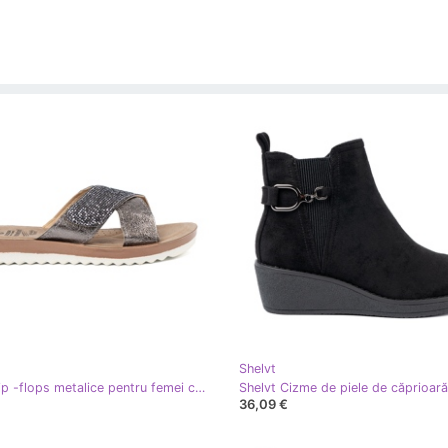
Shelvt
Shelvt Flip -flops metalice pentru femei cu o talpă albă argint
36,09 €