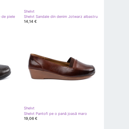
Shelvt
e de piele
Shelvt Sandale din denim Jotwarz albastru
14,14 €
Shelvt
Shelvt Pantofi pe o pană joasă maro
19,06 €