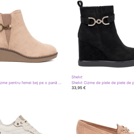
Shelvt
Shelvt Cizme pentru femei bej pe o pană confortabilă și joasă
33,95 €