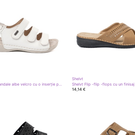
Shelvt
Shelvt Sandale albe velcro cu o inserție profilată
14,14 €