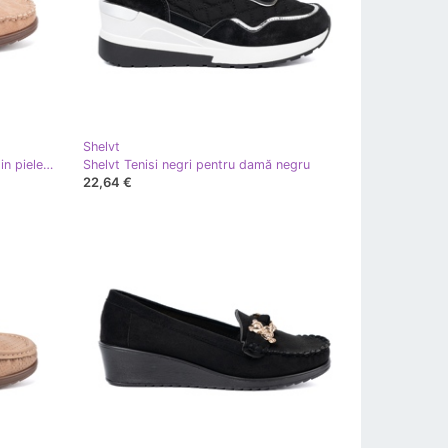
Shelvt
Shelvt Pantofi bej pentru panouri din piele de căprioară
Shelvt Tenisi negri pentru damă negru
22,64 €