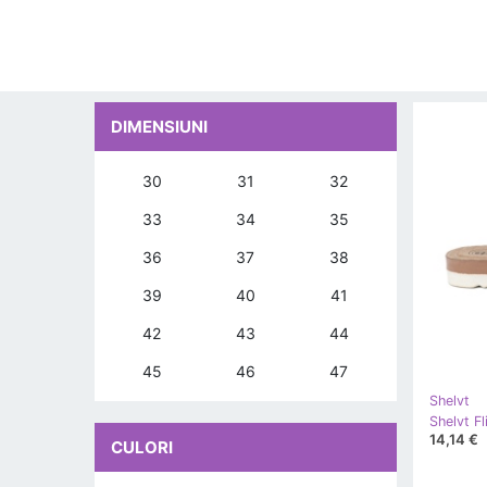
DIMENSIUNI
30
31
32
33
34
35
36
37
38
39
40
41
42
43
44
45
46
47
Shelvt
14,14 €
CULORI