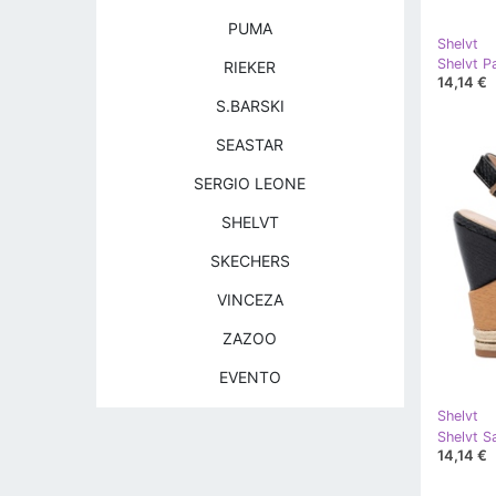
PUMA
Shelvt
Shelvt P
RIEKER
14,14 €
S.BARSKI
SEASTAR
SERGIO LEONE
SHELVT
SKECHERS
VINCEZA
ZAZOO
EVENTO
Shelvt
Shelvt S
14,14 €