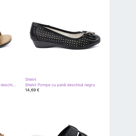
Shelvt
Shelvt Flip -flip -flops cu un finisaj deschis bej
Shelvt Pompe cu pană deschisă negru
14,69 €