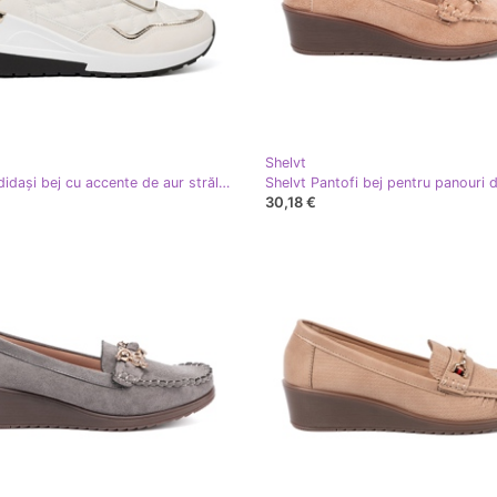
Shelvt
Shelvt Adidași bej cu accente de aur strălucitoare
30,18 €