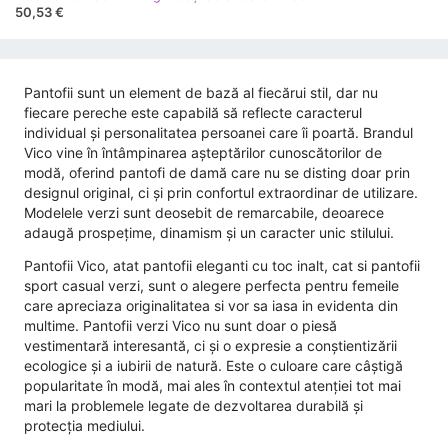
50,53 €
Pantofii sunt un element de bază al fiecărui stil, dar nu
fiecare pereche este capabilă să reflecte caracterul
individual și personalitatea persoanei care îi poartă. Brandul
Vico vine în întâmpinarea așteptărilor cunoscătorilor de
modă, oferind pantofi de damă care nu se disting doar prin
designul original, ci și prin confortul extraordinar de utilizare.
Modelele verzi sunt deosebit de remarcabile, deoarece
adaugă prospețime, dinamism și un caracter unic stilului.
Pantofii Vico, atat pantofii eleganti cu toc inalt, cat si pantofii
sport casual verzi, sunt o alegere perfecta pentru femeile
care apreciaza originalitatea si vor sa iasa in evidenta din
multime. Pantofii verzi Vico nu sunt doar o piesă
vestimentară interesantă, ci și o expresie a conștientizării
ecologice și a iubirii de natură. Este o culoare care câștigă
popularitate în modă, mai ales în contextul atenției tot mai
mari la problemele legate de dezvoltarea durabilă și
protecția mediului.