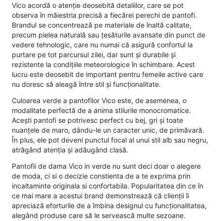
Vico acordă o atenție deosebită detaliilor, care se pot
observa în măiestria precisă a fiecărei perechi de pantofi.
Brandul se concentrează pe materiale de înaltă calitate,
precum pielea naturală sau țesăturile avansate din punct de
vedere tehnologic, care nu numai că asigură confortul la
purtare pe tot parcursul zilei, dar sunt și durabile și
rezistente la condițiile meteorologice în schimbare. Acest
lucru este deosebit de important pentru femeile active care
nu doresc să aleagă între stil și funcționalitate.
Culoarea verde a pantofilor Vico este, de asemenea, o
modalitate perfectă de a anima stilurile monocromatice.
Acești pantofi se potrivesc perfect cu bej, gri și toate
nuanțele de maro, dându-le un caracter unic, de primăvară.
În plus, ele pot deveni punctul focal al unui stil alb sau negru,
atrăgând atenția și adăugând clasă.
Pantofii de dama Vico in verde nu sunt deci doar o alegere
de moda, ci si o decizie constienta de a te exprima prin
incaltaminte originala si confortabila. Popularitatea din ce în
ce mai mare a acestui brand demonstrează că clienții îi
apreciază eforturile de a îmbina designul cu funcționalitatea,
alegând produse care să le servească multe sezoane.