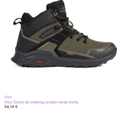
Vico
Vico Cizme de trekking izolate verde închis
54,14 €