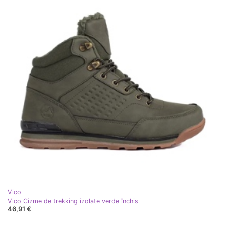
Vico
Vico Cizme de trekking izolate verde închis
46,91 €