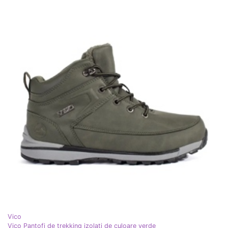
Vico
Vico Pantofi de trekking izolați de culoare verde