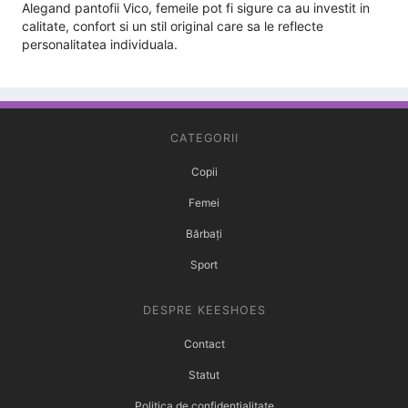
Alegand pantofii Vico, femeile pot fi sigure ca au investit in
calitate, confort si un stil original care sa le reflecte
personalitatea individuala.
CATEGORII
Copii
Femei
Bărbați
Sport
DESPRE KEESHOES
Contact
Statut
Politica de confidențialitate