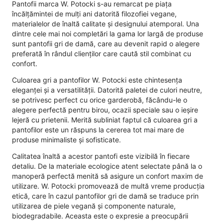
Pantofii marca W. Potocki s-au remarcat pe piața
încălțămintei de mulți ani datorită filozofiei vegane,
materialelor de înaltă calitate și designului atemporal. Una
dintre cele mai noi completări la gama lor largă de produse
sunt pantofii gri de damă, care au devenit rapid o alegere
preferată în rândul clienților care caută stil combinat cu
confort.
Culoarea gri a pantofilor W. Potocki este chintesența
eleganței și a versatilității. Datorită paletei de culori neutre,
se potrivesc perfect cu orice garderobă, făcându-le o
alegere perfectă pentru birou, ocazii speciale sau o ieșire
lejeră cu prietenii. Merită subliniat faptul că culoarea gri a
pantofilor este un răspuns la cererea tot mai mare de
produse minimaliste și sofisticate.
Calitatea înaltă a acestor pantofi este vizibilă în fiecare
detaliu. De la materiale ecologice atent selectate până la o
manoperă perfectă menită să asigure un confort maxim de
utilizare. W. Potocki promovează de multă vreme producția
etică, care în cazul pantofilor gri de damă se traduce prin
utilizarea de piele vegană și componente naturale,
biodegradabile. Aceasta este o expresie a preocupării