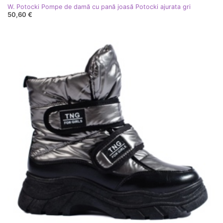
W. Potocki Pompe de damă cu pană joasă Potocki ajurata gri
50,60 €