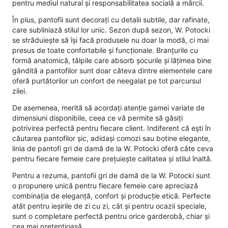
pentru mediul natural și responsabilitatea socială a mărcii.
În plus, pantofii sunt decorați cu detalii subtile, dar rafinate,
care subliniază stilul lor unic. Sezon după sezon, W. Potocki
se străduiește să își facă produsele nu doar la modă, ci mai
presus de toate confortabile și funcționale. Branțurile cu
formă anatomică, tălpile care absorb șocurile și lățimea bine
gândită a pantofilor sunt doar câteva dintre elementele care
oferă purtătorilor un confort de neegalat pe tot parcursul
zilei.
De asemenea, merită să acordați atenție gamei variate de
dimensiuni disponibile, ceea ce vă permite să găsiți
potrivirea perfectă pentru fiecare client. Indiferent că ești în
căutarea pantofilor șic, adidași comozi sau botine elegante,
linia de pantofi gri de damă de la W. Potocki oferă câte ceva
pentru fiecare femeie care prețuiește calitatea și stilul înaltă.
Pentru a rezuma, pantofii gri de damă de la W. Potocki sunt
o propunere unică pentru fiecare femeie care apreciază
combinația de eleganță, confort și producție etică. Perfecte
atât pentru ieșirile de zi cu zi, cât și pentru ocazii speciale,
sunt o completare perfectă pentru orice garderobă, chiar și
cea mai pretențioasă.