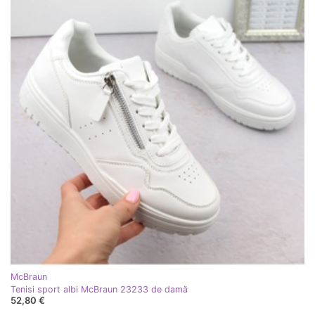
McBraun
Tenisi sport albi McBraun 23233 de damă
52,80 €