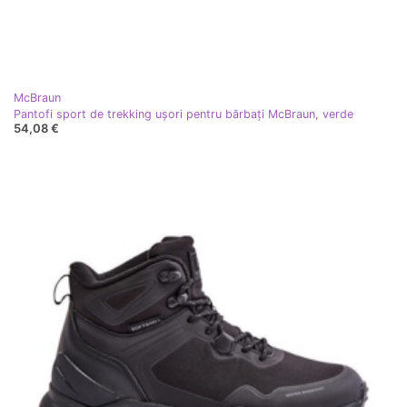
McBraun
Pantofi sport de trekking ușori pentru bărbați McBraun, verde
54,08 €