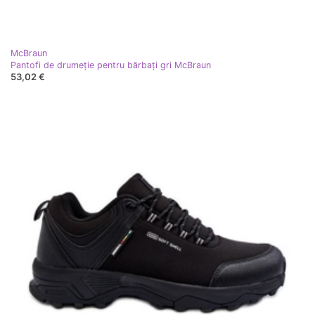
McBraun
Pantofi de drumeție pentru bărbați gri McBraun
53,02 €