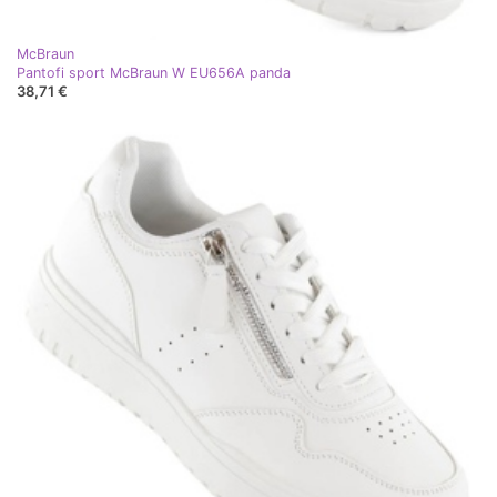
McBraun
Pantofi sport McBraun W EU656A panda
38,71 €