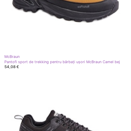
McBraun
Pantofi sport de trekking pentru bărbați ușori McBraun Camel bej
54,08 €