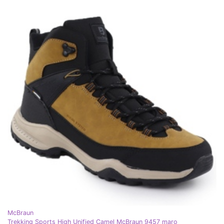
McBraun
Trekking Sports High Unified Camel McBraun 9457 maro