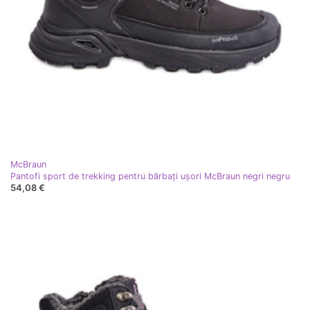
McBraun
Pantofi sport de trekking pentru bărbați ușori McBraun negri negru
54,08 €