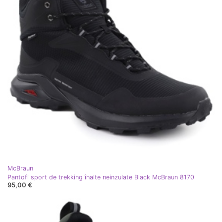
McBraun
Pantofi sport de trekking înalte neinzulate Black McBraun 8170
95,00 €