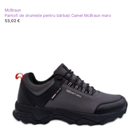
McBraun
Pantofi de drumeție pentru bărbați Camel McBraun maro
53,02 €