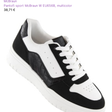
McBraun
Pantofi sport McBraun W EU656B, multicolor
38,71 €