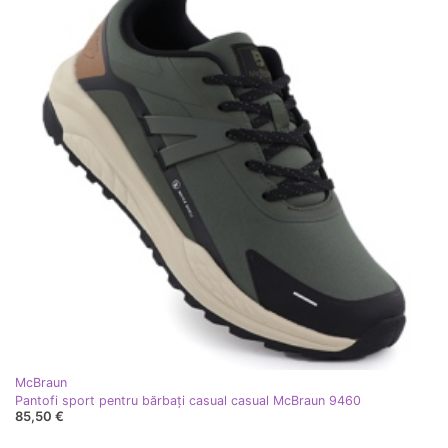
McBraun
Pantofi sport pentru bărbați casual casual McBraun 9460
85,50 €