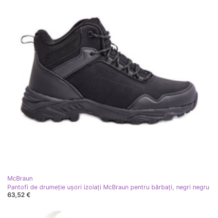
McBraun
Pantofi de drumeție ușori izolați McBraun pentru bărbați, negri negru
63,52 €