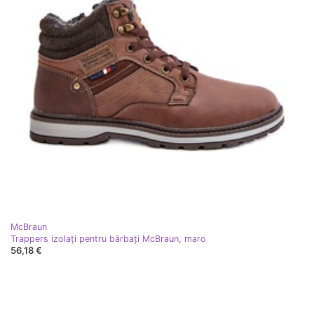
McBraun
Trappers izolați pentru bărbați McBraun, maro
56,18 €