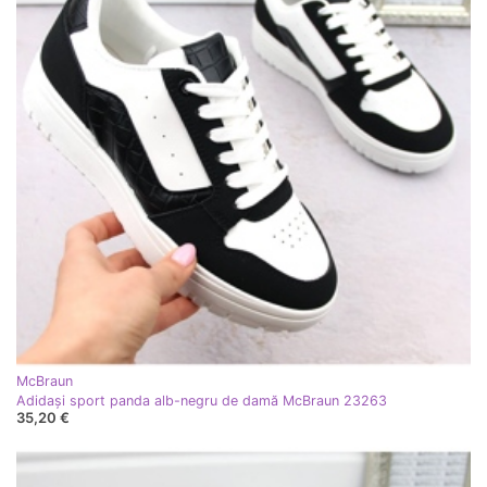
McBraun
Adidași sport panda alb-negru de damă McBraun 23263
35,20 €