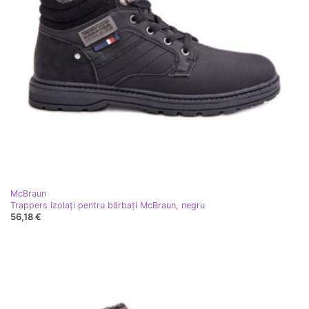
McBraun
Trappers izolați pentru bărbați McBraun, negru
56,18 €