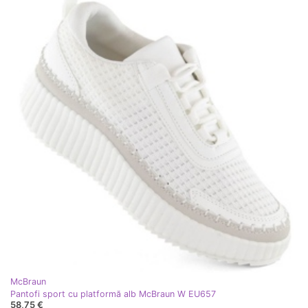
McBraun
Pantofi sport cu platformă alb McBraun W EU657
58,75 €