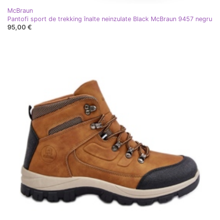
McBraun
Pantofi sport de trekking înalte neinzulate Black McBraun 9457 negru
95,00 €