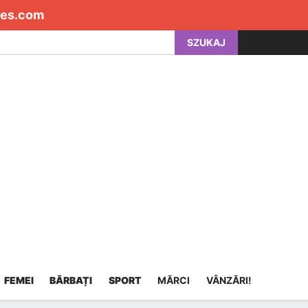
es.com
SZUKAJ
FEMEI
BĂRBAȚI
SPORT
MĂRCI
VÂNZĂRI!