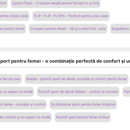
nfort
Sports Flops - O soluție ideală pentru fiecare zi activă
entru zilele calde
FLIP -FLIP -FLOPS - Perfect pentru zile calde
bei pentru femei
Creepers pentru femei - stil și confort într -unul
Espadrilles
sport pentru femei - o combinație perfectă de confort și 
la fiecare pas
Abeba – pantofi sport de damă, inovație și confort pentru femei
 și un aspect la modă
Pantofi sport de damă Adidas - confort și inovație
Pan
u femei – inovație și confort
Încălțăminte sport pentru femei Albatros
 de confort și un aspect la modă
Pantofi sport pentru femei Artiker