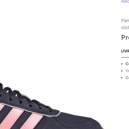
Adi
Pan
vio
Pr
LIV
C
Ve
G