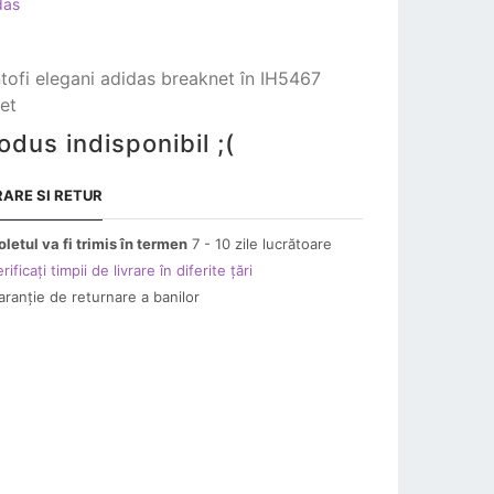
das
tofi elegani adidas breaknet în IH5467
let
odus indisponibil ;(
RARE SI RETUR
oletul va fi trimis în termen
7 - 10 zile lucrătoare
rificați timpii de livrare în diferite țări
aranție de returnare a banilor