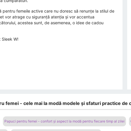
la cumpărături.
 pentru femeile active care nu doresc să renunțe la stilul de
let vor atrage cu siguranță atenția și vor accentua
ducătorului, acestea sunt, de asemenea, o idee de cadou
et Sleek W!
ru femei - cele mai la modă modele și sfaturi practice de
Papuci pentru femei - confort și aspect la modă pentru fiecare timp al zilei