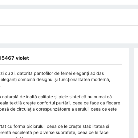
IH5467 violet
zi cu zi, datorită pantofilor de femei eleganți adidas
 eleganți combină designul și funcționalitatea modernă,
.
 naturală de înaltă calitate și piele sintetică nu numai că
eala textilă crește confortul purtării, ceea ce face ca fiecare
le pasă de circulația corespunzătoare a aerului, ceea ce este
tat cu forma piciorului, ceea ce le crește stabilitatea și
erență excelentă pe diverse suprafețe, ceea ce le face