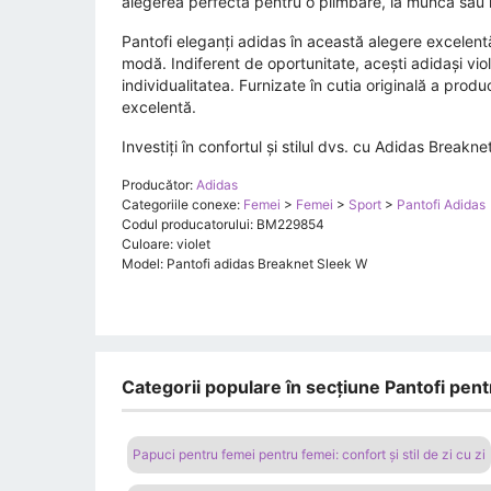
alegerea perfectă pentru o plimbare, la muncă sau 
Pantofi eleganți adidas în această alegere excelentă
modă. Indiferent de oportunitate, acești adidași vio
individualitatea. Furnizate în cutia originală a pro
excelentă.
Investiți în confortul și stilul dvs. cu Adidas Breakn
Producător:
Adidas
Categoriile conexe:
Femei
>
Femei
>
Sport
>
Pantofi Adidas
Codul producatorului: BM229854
Culoare: violet
Model: Pantofi adidas Breaknet Sleek W
Categorii populare în secțiune Pantofi pent
Papuci pentru femei pentru femei: confort și stil de zi cu zi