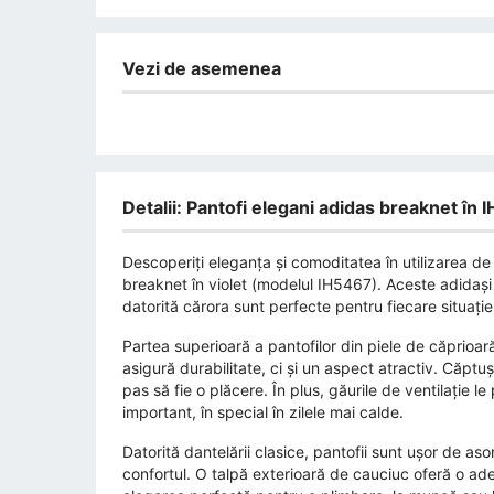
Vezi de asemenea
Detalii: Pantofi elegani adidas breaknet în 
Descoperiți eleganța și comoditatea în utilizarea de 
breaknet în violet (modelul IH5467). Aceste adidași
datorită cărora sunt perfecte pentru fiecare situație
Partea superioară a pantofilor din piele de căprioară
asigură durabilitate, ci și un aspect atractiv. Căptuș
pas să fie o plăcere. În plus, găurile de ventilație 
important, în special în zilele mai calde.
Datorită dantelării clasice, pantofii sunt ușor de asor
confortul. O talpă exterioară de cauciuc oferă o ad