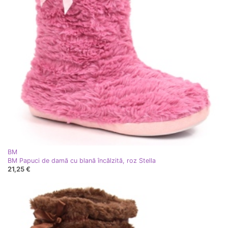
BM
BM Papuci de damă cu blană încălzită, roz Stella
21,25 €