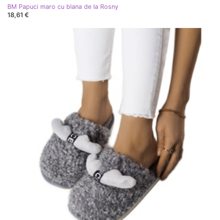
BM Papuci maro cu blana de la Rosny
18,61 €