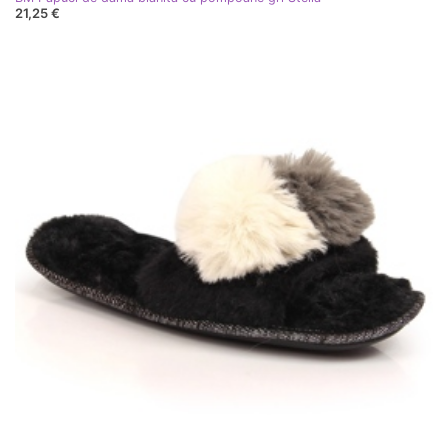
21,25 €