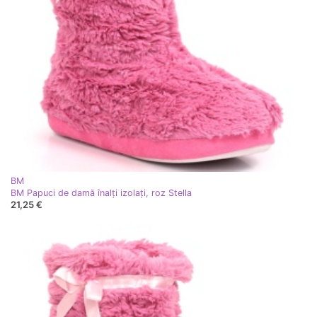
BM
BM Papuci de damă înalți izolați, roz Stella
21,25 €