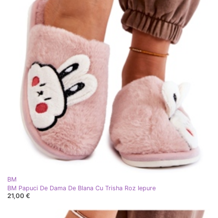
BM
BM Papuci De Dama De Blana Cu Trisha Roz Iepure
21,00 €