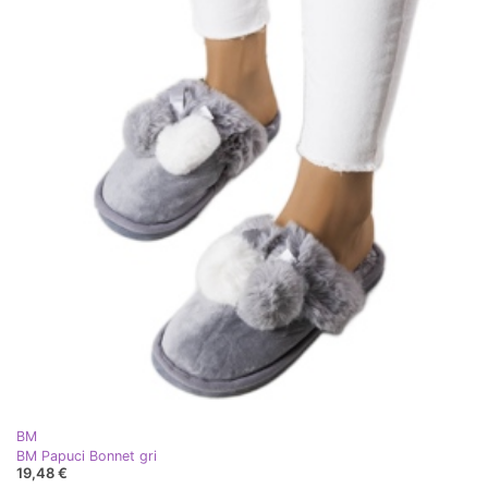
BM
BM Papuci Bonnet gri
19,48 €