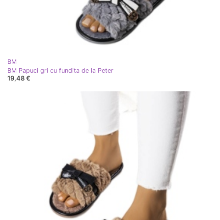
BM
BM Papuci gri cu fundita de la Peter
19,48 €