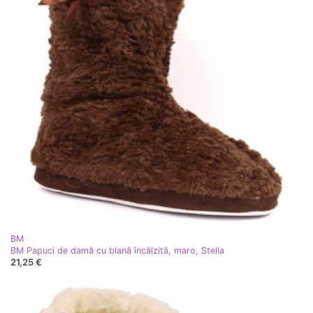
BM
BM Papuci de damă cu blană încălzită, maro, Stella
21,25 €