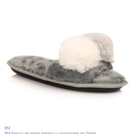
BM
BM Papuci de dama blanita cu pompoane gri Stella