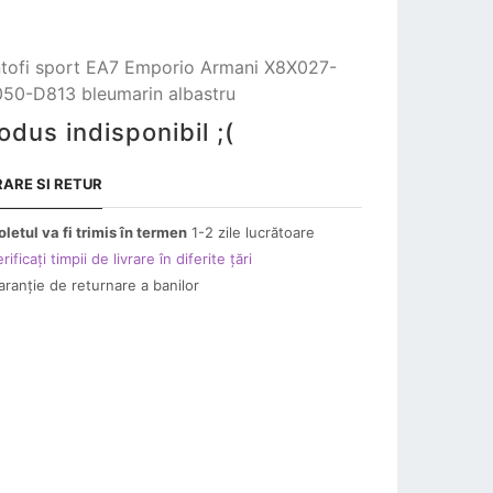
tofi sport EA7 Emporio Armani X8X027-
50-D813 bleumarin albastru
odus indisponibil ;(
RARE SI RETUR
oletul va fi trimis în termen
1-2 zile lucrătoare
rificați timpii de livrare în diferite țări
aranție de returnare a banilor