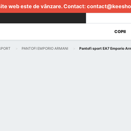
ite web este de vânzare. Contact:
contact@keesho
COPII
SPORT
PANTOFI EMPORIO ARMANI
Pantofi sport EA7 Emporio A