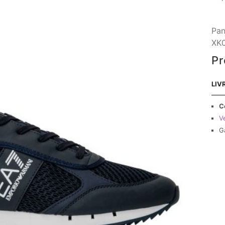
Pan
XK0
Pr
LIV
C
Ve
G