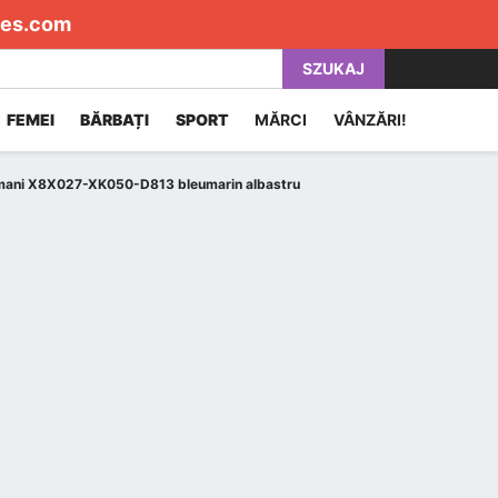
es.com
SZUKAJ
FEMEI
BĂRBAȚI
SPORT
MĂRCI
VÂNZĂRI!
rmani X8X027-XK050-D813 bleumarin albastru