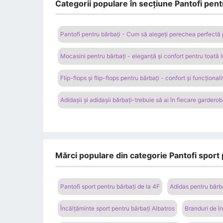
Categorii populare în secțiune Pantofi pen
Pantofi pentru bărbați - Cum să alegeți perechea perfectă 
Mocasini pentru bărbați - eleganță și confort pentru toată
Flip-flops și flip-flops pentru bărbați - confort și funcțional
Adidașii și adidașii bărbați-trebuie să ai în fiecare gardero
Mărci populare din categorie Pantofi sport pe
Pantofi sport pentru bărbați de la 4F
Adidas pentru bărbaț
Încălțăminte sport pentru bărbați Albatros
Branduri de î