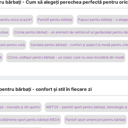
tru bărbați - Cum să alegeți perechea perfectă pentru ori
pentru orice ocazie?
Pantofi pentru bărbați
Papuci pentru bărbați - o aleger
 lumea
Cizme pentru bărbați - un element de neînlocuit al garderobei pentru bă
itate pentru vară
Sandale pentru bărbați - confort și aspect la modă pentru zil
bă
Cizme Jodhpur pentru bărbați - un clasic care nu iese niciodată din modă
ntru bărbați - confort și stil în fiecare zi
i – inovație și stil sportiv
AIRTOX – pantofi sport pentru bărbați, tehnologie și 
ncălțăminte sport pentru bărbați MEDA
Pantofi sport americani pentru bărbați