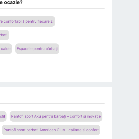
ce ocazie?
e confortabilă pentru fiecare zi
rbați
e calde
Espadrile pentru bărbați
stil
Pantofi sport Aku pentru bărbați – confort și inovație
Pantofi sport barbati American Club - calitate si confort