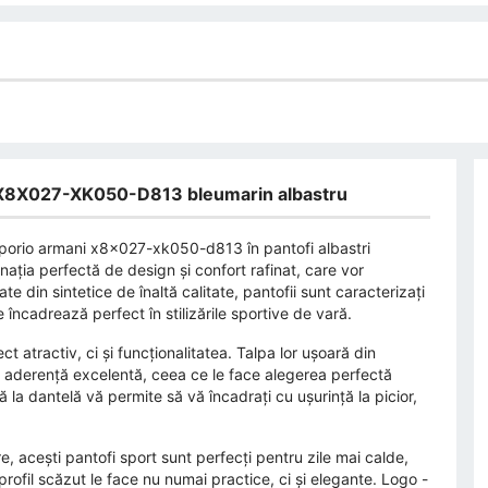
i X8X027-XK050-D813 bleumarin albastru
emporio armani x8x027-xk050-d813 în pantofi albastri
ația perfectă de design și confort rafinat, care vor
cate din sintetice de înaltă calitate, pantofii sunt caracterizați
e încadrează perfect în stilizările sportive de vară.
 atractiv, ci și funcționalitatea. Talpa lor ușoară din
i aderență excelentă, ceea ce le face alegerea perfectă
mă la dantelă vă permite să vă încadrați cu ușurință la picior,
olare, acești pantofi sport sunt perfecți pentru zile mai calde,
profil scăzut le face nu numai practice, ci și elegante. Logo -