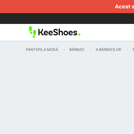
Acest s
PANTOFILA MODĂ
BĂRBAȚI
A BĂRBAŢILOR