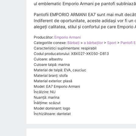
ul emblematic Emporio Armani pe pantofi subliniază 
Pantofii EMPORIO ARMANI EA7 sunt mai mult decât doar
Indiferent de oportunitate, aceste adidași vor fi u
alegeți calitatea, stilul și confortul pe care Empori
Producător:
Emporio Armani
Categoriile conexe:
Bărbați
>
a bărbaţilor
>
Sport
>
Pantofi 
Caracteristici suplimentare: respirabil
Codul producatorului: X8X027-XK050-D813
Culoare: albastru
Culoare talpă: marina
Material de talpă: EVA, cauciuc
Material branț: stofa
Material exterior: plasă
Model: EA7 Emporio Armani
Încălzire: NU
Nuanţă: marina
Înălţime: scăzut
Model dominant: logo
Închizătoare: dantelat