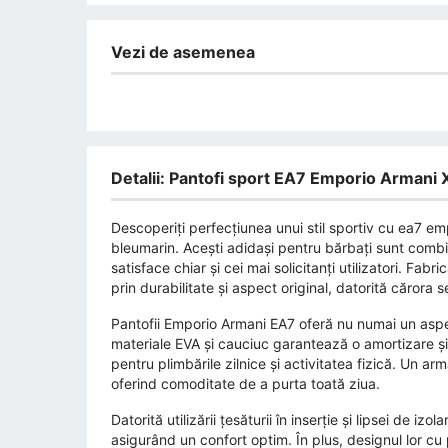
Vezi de asemenea
Detalii: Pantofi sport EA7 Emporio Arman
Descoperiți perfecțiunea unui stil sportiv cu ea7 
bleumarin. Acești adidași pentru bărbați sunt combin
satisface chiar și cei mai solicitanți utilizatori. Fabri
prin durabilitate și aspect original, datorită cărora s
Pantofii Emporio Armani EA7 oferă nu numai un aspect
materiale EVA și cauciuc garantează o amortizare ș
pentru plimbările zilnice și activitatea fizică. Un ar
oferind comoditate de a purta toată ziua.
Datorită utilizării țesăturii în inserție și lipsei de iz
asigurând un confort optim. În plus, designul lor cu 