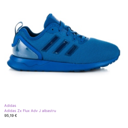
Adidas
Adidas Zx Flux Adv J albastru
95,19 €