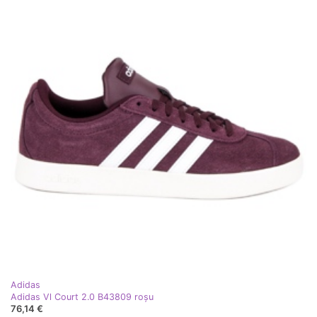
Adidas
Adidas Vl Court 2.0 B43809 roşu
76,14 €