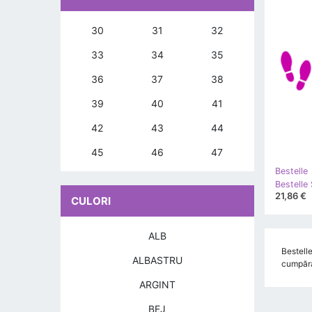
30
31
32
33
34
35
36
37
38
39
40
41
42
43
44
45
46
47
Bestelle
21,86 €
CULORI
ALB
Bestelle
ALBASTRU
cumpărăt
ARGINT
BEJ