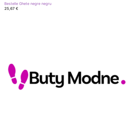
Bestelle Ghete negre negru
25,67 €