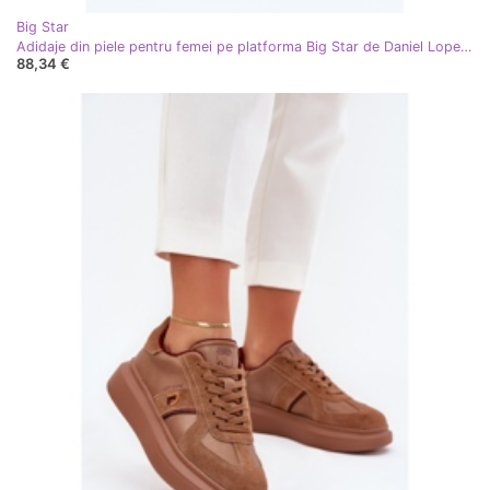
Big Star
Adidaje din piele pentru femei pe platforma Big Star de Daniel Lopez SS2D4001 Negru
88,34 €