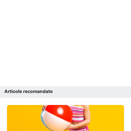
Articole recomandate