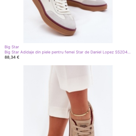
Big Star
Big Star Adidaje din piele pentru femei Star de Daniel Lopez SS2D4008 Alb și gri
88,34 €