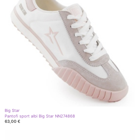
Big Star
Pantofi sport albi Big Star NN274868
63,00 €