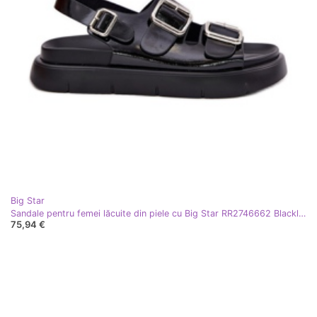
Big Star
Sandale pentru femei lăcuite din piele cu Big Star RR2746662 Blackles Negru
75,94 €