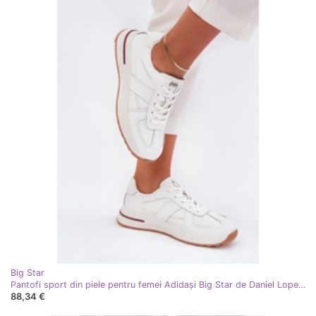
Big Star
Pantofi sport din piele pentru femei Adidași Big Star de Daniel Lopez SS2D4042 White alb
88,34 €