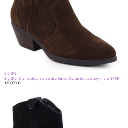
Big Star
Big Star Cizme de piele pentru femei Cizme de cowboy maro STAR BIG SS274463
130,50 €