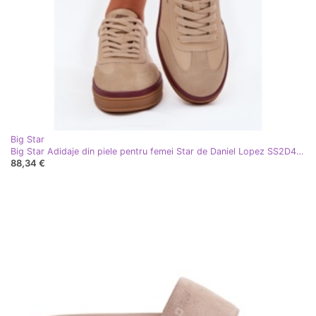
Big Star
Big Star Adidaje din piele pentru femei Star de Daniel Lopez SS2D4007 Beige bej
88,34 €