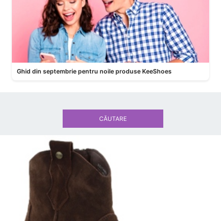
Ghid din septembrie pentru noile produse KeeShoes
CĂUTARE