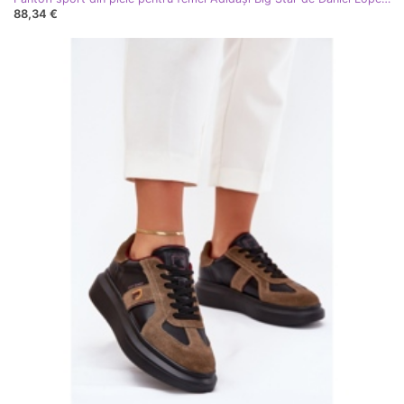
88,34 €