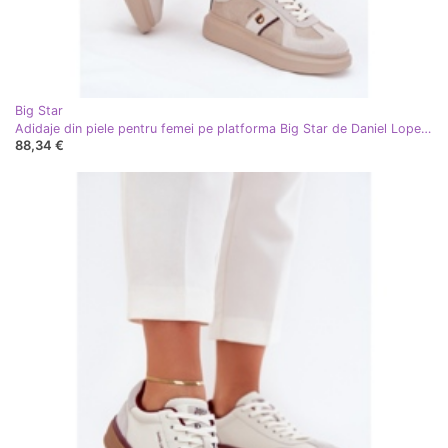
Big Star
Adidaje din piele pentru femei pe platforma Big Star de Daniel Lopez SS2D4003 Beige bej
88,34 €