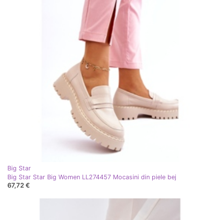
Big Star
Big Star Star Big Women LL274457 Mocasini din piele bej
67,72 €