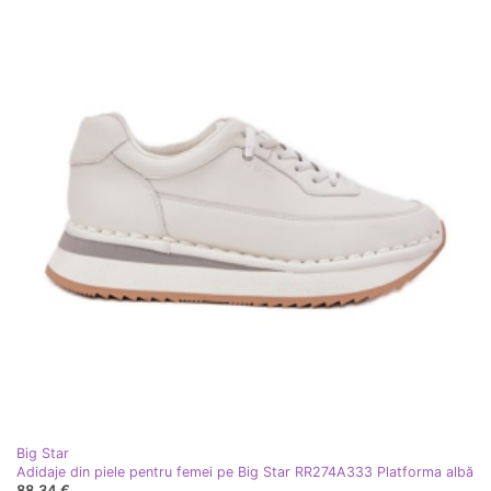
Big Star
Adidaje din piele pentru femei pe Big Star RR274A333 Platforma albă
88,34 €