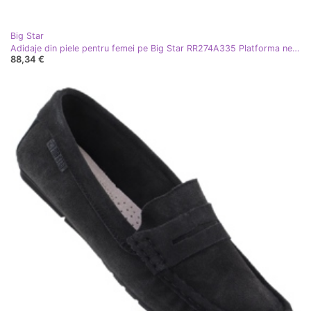
Big Star
Adidaje din piele pentru femei pe Big Star RR274A335 Platforma neagră negru
88,34 €