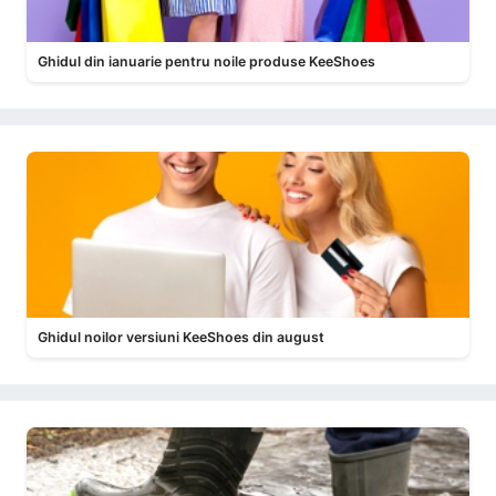
Ghidul din ianuarie pentru noile produse KeeShoes
Ghidul noilor versiuni KeeShoes din august