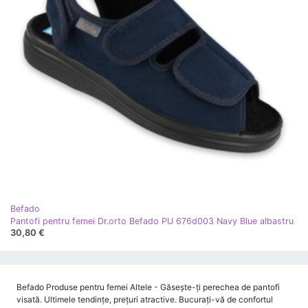
Befado
Pantofi pentru femei Dr.orto Befado PU 676d003 Navy Blue albastru
30,80 €
Befado Produse pentru femei Altele - Găsește-ți perechea de pantofi
visată. Ultimele tendințe, prețuri atractive. Bucurați-vă de confortul