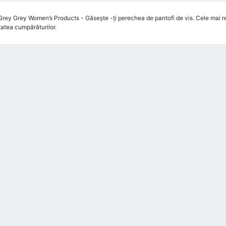
Grey Grey Women’s Products - Găsește -ți perechea de pantofi de vis. Cele mai rec
atea cumpărăturilor.