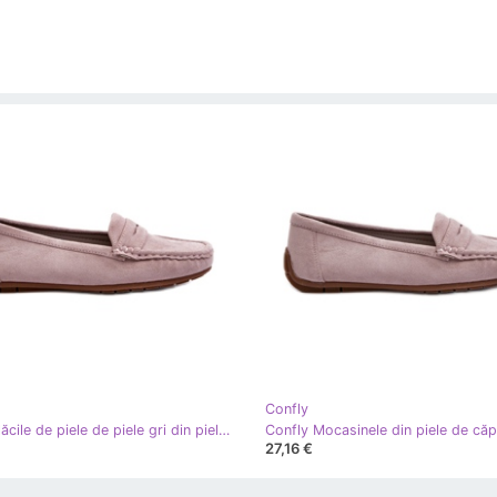
Confly
Confly Plăcile de piele de piele gri din piele de căprioară pentru femei
27,16 €