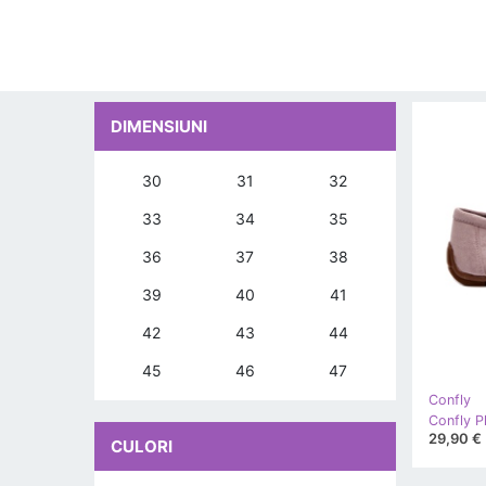
DIMENSIUNI
30
31
32
33
34
35
36
37
38
39
40
41
42
43
44
45
46
47
Confly
29,90 €
CULORI