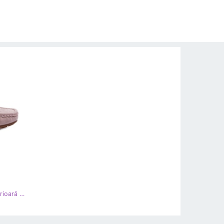
Confly Mocasinele din piele de căprioară pentru femei gri lila lenvie