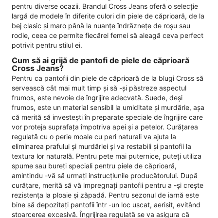
pentru diverse ocazii. Brandul Cross Jeans oferă o selecție
largă de modele în diferite culori din piele de căprioară, de la
bej clasic și maro până la nuanțe îndrăznețe de roșu sau
rodie, ceea ce permite fiecărei femei să aleagă ceva perfect
potrivit pentru stilul ei.
Cum să ai grijă de pantofi de piele de căprioară
Cross Jeans?
Pentru ca pantofii din piele de căprioară de la blugi Cross să
servească cât mai mult timp și să -și păstreze aspectul
frumos, este nevoie de îngrijire adecvată. Suede, deși
frumos, este un material sensibil la umiditate și murdărie, așa
că merită să investești în preparate speciale de îngrijire care
vor proteja suprafața împotriva apei și a petelor. Curățarea
regulată cu o perie moale cu peri naturali va ajuta la
eliminarea prafului și murdăriei și va restabili și pantofii la
textura lor naturală. Pentru pete mai puternice, puteți utiliza
spume sau bureți speciali pentru piele de căprioară,
amintindu -vă să urmați instrucțiunile producătorului. După
curățare, merită să vă impregnați pantofii pentru a -și crește
rezistența la ploaie și zăpadă. Pentru sezonul de iarnă este
bine să depozitați pantofii într -un loc uscat, aerisit, evitând
stoarcerea excesivă. Îngrijirea regulată se va asigura că