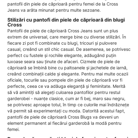
pantofii din piele de căprioară pentru femei de la Cross
Jeans va arăta minunat pentru multe sezoane.
Stilizări cu pantofi din piele de căprioară din blugi
Cross
Pantofii de piele de căprioară Cross Jeans sunt un plus
extrem de universal, care merge bine cu diverse stilizări. În
fiecare zi pot fi combinate cu blugi, tricouri și pulovere
casual, creând un stil chic casual. De asemenea, se potrivesc
perfect cu fustele și rochiile elegante, adăugând puțin
luxoase seara sau ținute de afaceri. Cizmele de piele de
căprioară se îmbină bine cu paltoanele și jachetele de iarnă,
creând combinații calde și elegante. Pentru mai multe ocazii
oficiale, tocurile sau pompele din piele de căprioară vor fi
perfecte, ceea ce va adăuga eleganță și feminitate. Merită
să vă amintiți să alegeți culoarea pantofilor pentru restul
garderobei - nuanțe clasice, cum ar fi bej, maro sau negru,
se potrivesc aproape totul, în timp ce culorile mai îndrăznețe
vă permit să experimentați cu moda. Datorită acestui fapt,
pantofii de piele de căprioară Cross Blugs va deveni un
element permanent al fiecărui garderobă la modă pentru
femei.