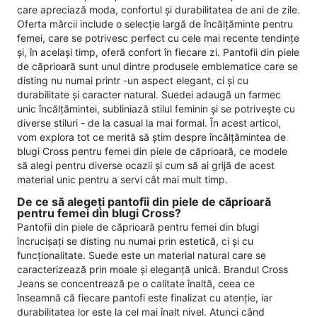
care apreciază moda, confortul și durabilitatea de ani de zile.
Oferta mărcii include o selecție largă de încălțăminte pentru
femei, care se potrivesc perfect cu cele mai recente tendințe
și, în același timp, oferă confort în fiecare zi. Pantofii din piele
de căprioară sunt unul dintre produsele emblematice care se
disting nu numai printr -un aspect elegant, ci și cu
durabilitate și caracter natural. Suedei adaugă un farmec
unic încălțămintei, subliniază stilul feminin și se potrivește cu
diverse stiluri - de la casual la mai formal. În acest articol,
vom explora tot ce merită să știm despre încălțămintea de
blugi Cross pentru femei din piele de căprioară, ce modele
să alegi pentru diverse ocazii și cum să ai grijă de acest
material unic pentru a servi cât mai mult timp.
De ce să alegeți pantofii din piele de căprioară
pentru femei din blugi Cross?
Pantofii din piele de căprioară pentru femei din blugi
încrucișați se disting nu numai prin estetică, ci și cu
funcționalitate. Suede este un material natural care se
caracterizează prin moale și eleganță unică. Brandul Cross
Jeans se concentrează pe o calitate înaltă, ceea ce
înseamnă că fiecare pantofi este finalizat cu atenție, iar
durabilitatea lor este la cel mai înalt nivel. Atunci când