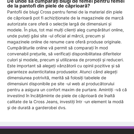
De unde să cumpărați blugi de femei pentru femei
de la pantofi din piele de căprioară?
Pantofii de blugi Cross pentru femei de la material din piele
de căprioară pot fi achiziționate de la magazinele de marcă
autorizate care oferă o selecție largă de dimensiuni și
modele. În plus, tot mai mulți clienți aleg cumpărături online,
unde puteți găsi site -ul oficial al mărcii, precum și
magazinele online de renume care oferă produse originale.
Cumpărăturile online vă permit să comparați în mod
convenabil prețurile, să verificați disponibilitatea diferitelor
culori și modele, precum și utilizarea de promoții și reduceri.
Este important să alegeți vânzătorii cu opinii pozitive și să
garanteze autenticitatea produselor. Atunci când alegeți
dimensiunea potrivită, merită să folosiți tabelele de
dimensiuni disponibile pe site -ul web al producătorului
pentru a asigura un confort maxim de purtare. Amintiți -vă că
investind în încălțăminte de piele de căprioară de înaltă
calitate de la Cross Jeans, investiți într -un element la modă
și de durată a garderobei dvs.