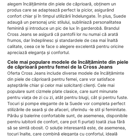
alegem încălțăminte din piele de căprioară, obținem un
produs care se adaptează perfect la picior, asigurând
confort chiar și în timpul utilizării îndelungate. În plus, Suede
adaugă un personaj unic stilului, subliniază personalitatea
feminină și introduce un pic de lux în garderobă. Brandul
Cross Jeans se asigură că pantofii lor nu numai că arată
frumos, dar îndeplinesc și standardele de cea mai înaltă
calitate, ceea ce le face o alegere excelentă pentru oricine
apreciază eleganța și confortul.
Cele mai populare modele de încălțăminte din piele
de căprioară pentru femei de la Cross Jeans
Oferta Cross Jeans include diverse modele de încălțăminte
din piele de căprioară pentru femei, care vor satisface
așteptările chiar și celor mai solicitanți clienți. Cele mai
populare sunt cizmele plate clasice, care sunt minunate
pentru viața de zi cu zi, atât pentru blugi, cât și pentru fuste.
Tocuri și pompe elegante de la Suede vor completa perfect
stilizările de seară și de afaceri, oferindu -le stil și feminitate.
Pârâu și balerine confortabile sunt, de asemenea, disponibile
pentru iubitorii de confort, care pot fi purtați toată ziua fără
să se simtă obosit. O soluție interesantă este, de asemenea,
tocuri înalte, care combină eleganța cu confortul, ideală