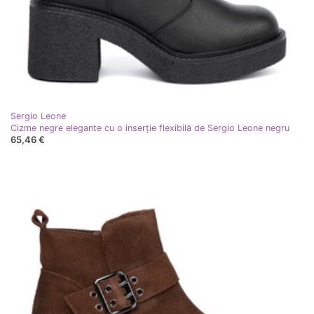
Sergio Leone
Cizme negre elegante cu o inserție flexibilă de Sergio Leone negru
65,46 €