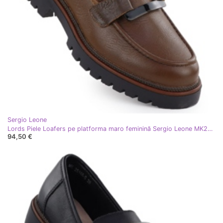
Sergio Leone
Lords Piele Loafers pe platforma maro feminină Sergio Leone MK25166-S
94,50 €