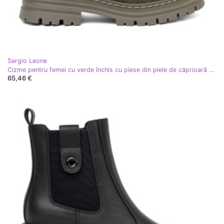
Sergio Leone
Cizme pentru femei cu verde închis cu piese din piele de căprioară Sergio Leone
65,46 €