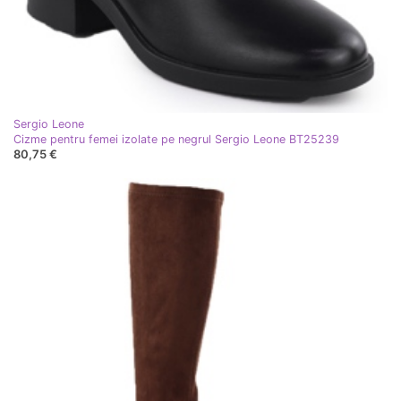
Sergio Leone
Cizme pentru femei izolate pe negrul Sergio Leone BT25239
80,75 €