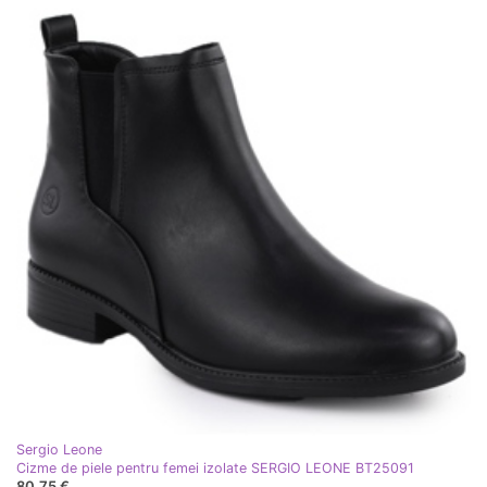
Sergio Leone
Cizme de piele pentru femei izolate SERGIO LEONE BT25091
80,75 €