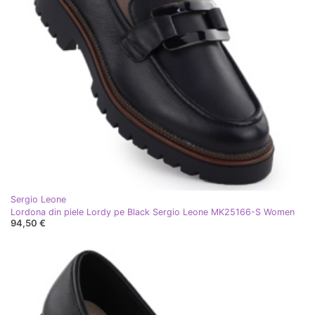
Sergio Leone
Lordona din piele Lordy pe Black Sergio Leone MK25166-S Women
94,50 €