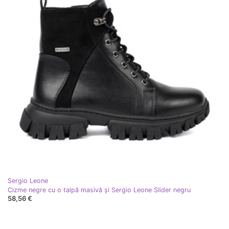
Sergio Leone
Cizme negre cu o talpă masivă și Sergio Leone Slider negru
58,56 €