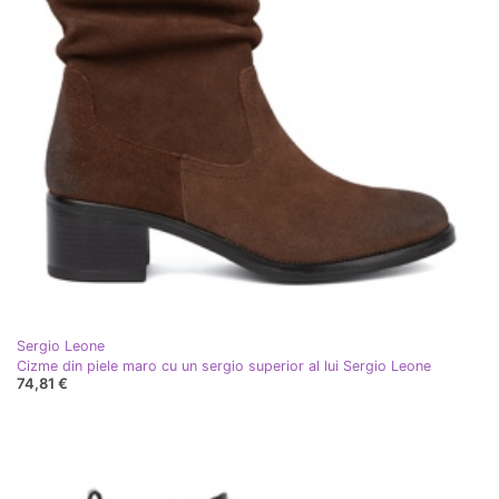
Sergio Leone
Cizme din piele maro cu un sergio superior al lui Sergio Leone
74,81 €