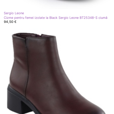
Sergio Leone
Cizme pentru femei izolate la Black Sergio Leone BT25348-S ciumă
94,50 €