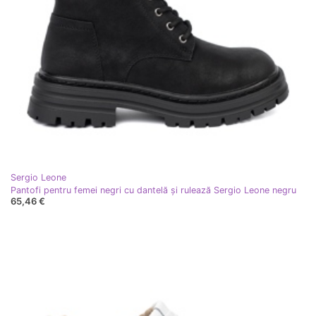
Sergio Leone
Pantofi pentru femei negri cu dantelă și rulează Sergio Leone negru
65,46 €