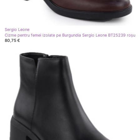
Sergio Leone
Cizme pentru femei izolate pe Burgundia Sergio Leone BT25239 roşu
80,75 €