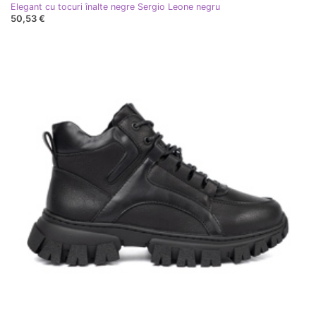
Elegant cu tocuri înalte negre Sergio Leone negru
50,53 €