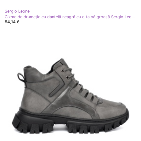
Sergio Leone
Cizme de drumeție cu dantelă neagră cu o talpă groasă Sergio Leone negru
54,14 €