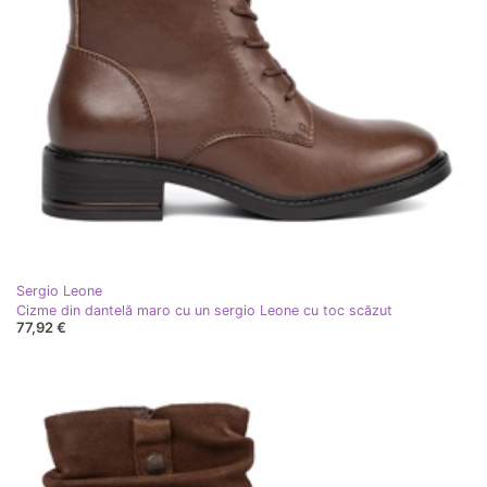
Sergio Leone
Cizme din dantelă maro cu un sergio Leone cu toc scăzut
77,92 €