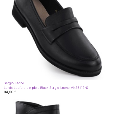
Sergio Leone
Lords Loafers din piele Black Sergio Leone MK25112-S
94,50 €