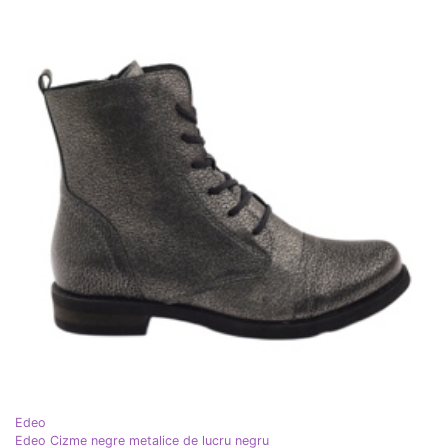
Edeo
Edeo Cizme negre metalice de lucru negru