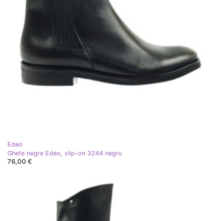
Edeo
Ghete negre Edeo, slip-on 3244 negru
76,00 €