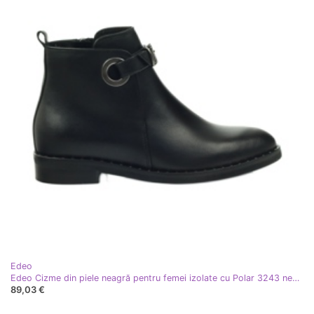
Edeo
Edeo Cizme din piele neagră pentru femei izolate cu Polar 3243 negru
89,03 €