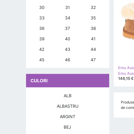
30
31
32
33
34
35
36
37
38
39
40
41
42
43
44
45
46
47
Emu Aust
146,15 €
CULORI
ALB
Produse 
ALBASTRU
de como
ARGINT
BEJ