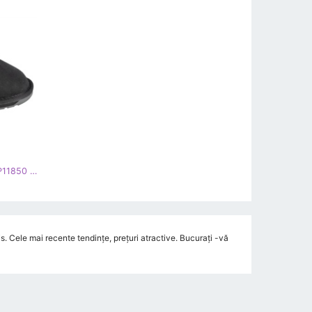
Emu Australia Platinum Mintaro WP11850 Pantofi-Blak negru
. Cele mai recente tendințe, prețuri atractive. Bucurați -vă