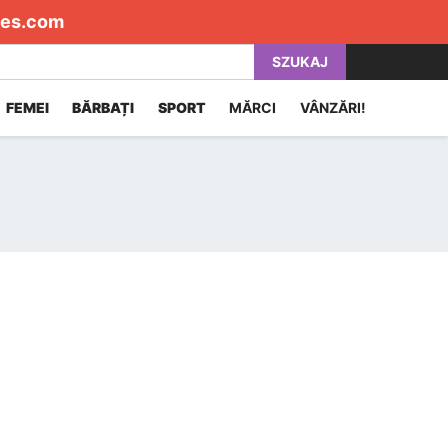
es.com
SZUKAJ
FEMEI
BĂRBAȚI
SPORT
MĂRCI
VÂNZĂRI!