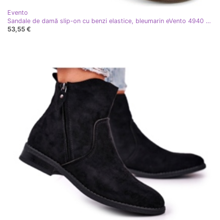
Evento
Sandale de damă slip-on cu benzi elastice, bleumarin eVento 4940 albastru
53,55 €