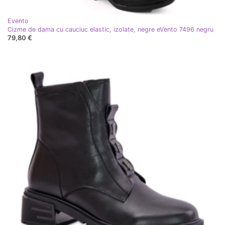
Evento
Cizme de dama cu cauciuc elastic, izolate, negre eVento 7496 negru
79,80 €