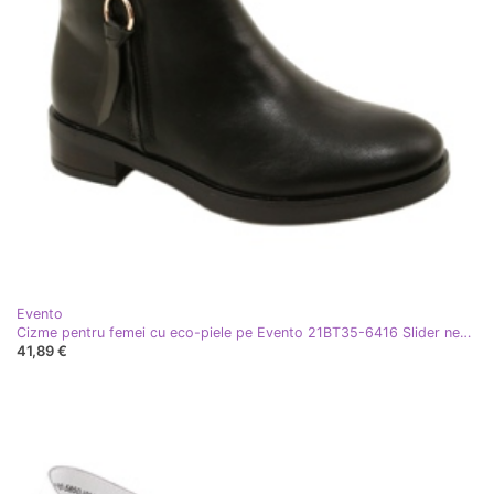
Evento
Cizme pentru femei cu eco-piele pe Evento 21BT35-6416 Slider negru
41,89 €