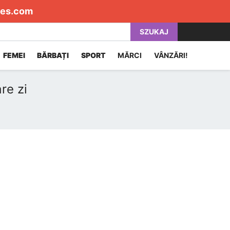
es.com
SZUKAJ
FEMEI
BĂRBAȚI
SPORT
MĂRCI
VÂNZĂRI!
re zi