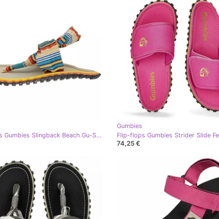
Gumbies
Flip-flops Gumbies Slingback Beach Gu-Sasli042 galben
74,25 €