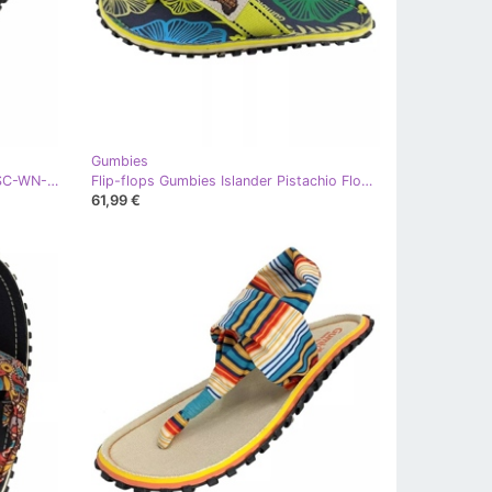
Gumbies
Sandale Gumbies Scrambler W G-SC-WN-ROZ
Flip-flops Gumbies Islander Pistachio Flowers GU-FFISL111 verde
61,99 €