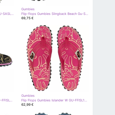
Gumbies
Flip-flops Gumbies Slingback W GU-SASLI094 multicolor
Flip-flops Gumbies Slingback Beach Gu-Sasli042 multicolor
69,75 €
Gumbies
Șlapi Gumbies Islander Tropical GU-FFISL103 roz
Flip Flops Gumbies Islander W GU-FFISL101 roz
62,99 €