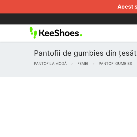
Acest s
Pantofii de gumbies din țesătu
PANTOFILA MODĂ
FEMEI
PANTOFI GUMBIES