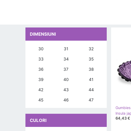
DIMENSIUNI
30
31
32
33
34
35
36
37
38
39
40
41
42
43
44
45
46
47
Gumbies
64,43 €
CULORI