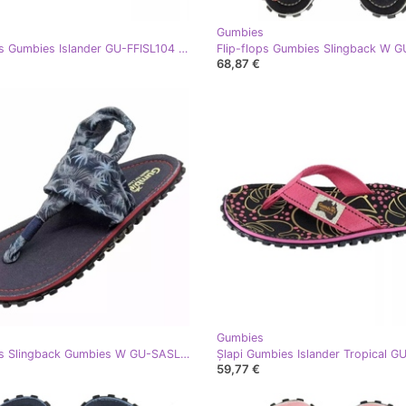
Gumbies
Flip Flops Gumbies Islander GU-FFISL104 albastru
68,87 €
Gumbies
Flip-flops Slingback Gumbies W GU-SASLI023 albastru
59,77 €