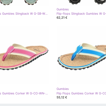
Gumbies
Flip-flops Gumbies Slingback W G-SB-WN-MP multicolor
62,21 €
Gumbies
Flip Flops Gumbies Corker W G-CO-WN-P roz
55,12 €