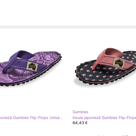
Gumbies
Insula japoneză Gumbies Flip-Flops Unisex Purple Semnătură GU-FFISL151 violet
64,43 €