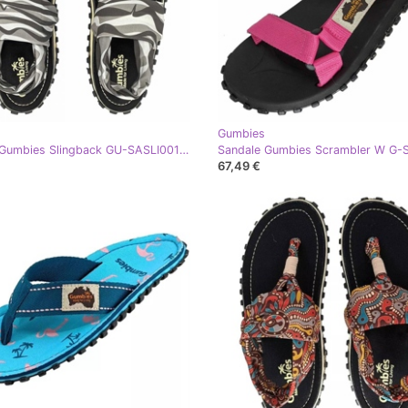
Gumbies
Sandale Gumbies Slingback GU-SASLI001 negru
67,49 €