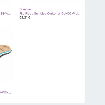
Gumbies
Flip-flops Slingback Gumbies W G-SB-WN-BL negru
Flip Flops Gumbies Corker W GU-CO-P violet
62,21 €
Flip Flops Gumbies Corker W G-CO-WN-P albastru