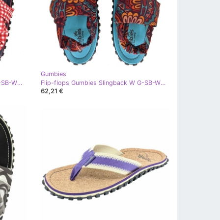
Gumbies
Flip-flops Gumbies Slingback W G-SB-WN-PICNIC roşu
Flip-flops Gumbies Slingback W G-SB-WN-TRVN multicolor
62,21 €