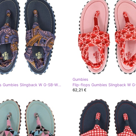
Gumbies
Flip-flops Gumbies Slingback W G-SB-WN-AZTEC multicolor
62,21 €