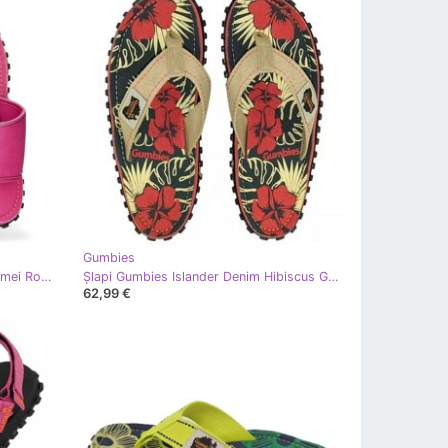
Gumbies
Flip-flops Gumbies Strider Slide Femei Roz GU-SDSTR029
Șlapi Gumbies Islander Denim Hibiscus GU-FFISL109 multicolor
62,99 €