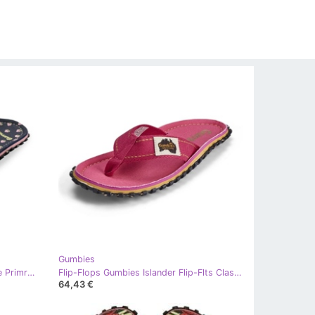
Gumbies
Insula japoneză Gumbies Flip-Flope Primrose Gu-Ffisl150 roz
Flip-Flops Gumbies Islander Flip-Flts Classic Gu-Ffisl125 roz
64,43 €