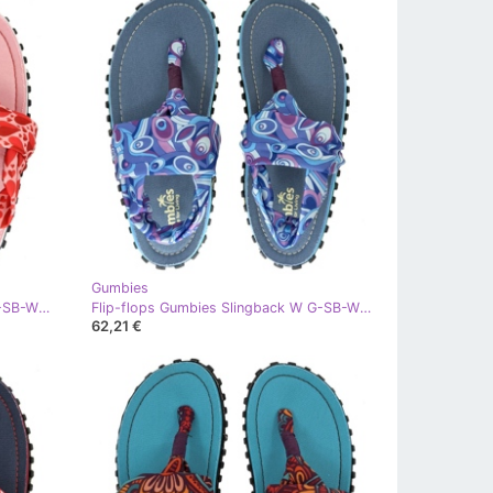
Gumbies
Flip-flops Gumbies Slingback W G-SB-WN-LVHR multicolor
Flip-flops Gumbies Slingback W G-SB-WN-PEAC albastru
62,21 €