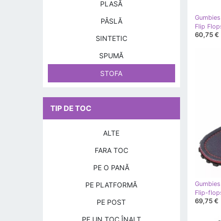
PLASĂ
Gumbies
PÂSLĂ
60,75 €
SINTETIC
SPUMĂ
STOFA
TIP DE TOC
ALTE
FARA TOC
PE O PANĂ
Gumbies
PE PLATFORMĂ
69,75 €
PE POST
PE UN TOC ÎNALT