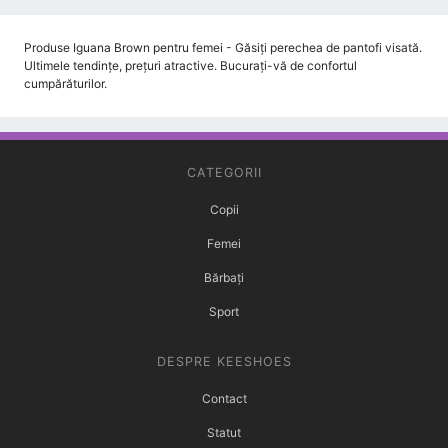
Produse Iguana Brown pentru femei - Găsiți perechea de pantofi visată.
Ultimele tendințe, prețuri atractive. Bucurați-vă de confortul
cumpărăturilor.
CATEGORII
Copii
Femei
Bărbați
Sport
DESPRE KEESHOES
Contact
Statut