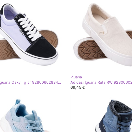
Iguana
Adidasi Iguana Osky Tg Jr 92800602834 alb
Adidasi Iguana Ruta RW 92800602
69,45 €