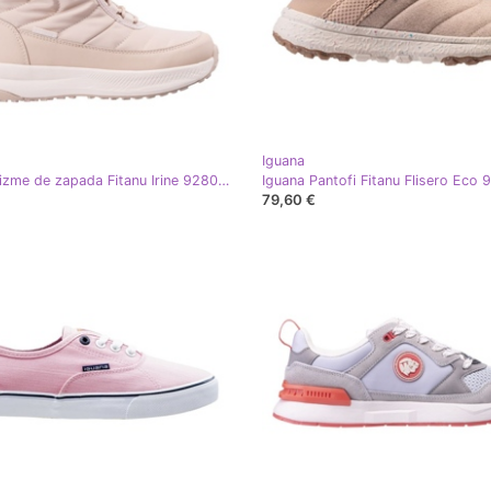
Iguana
Iguana Cizme de zapada Fitanu Irine 92800622277 bej
79,60 €