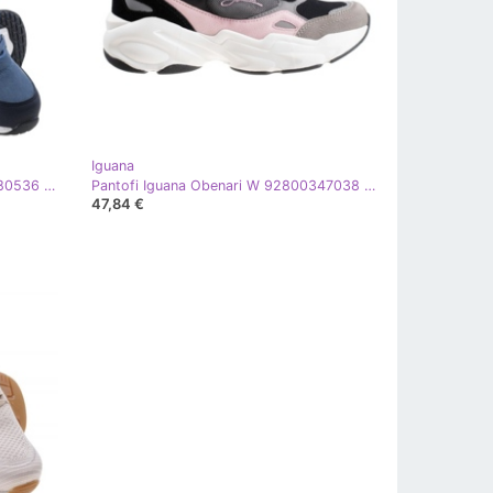
Iguana
Pantofi Iguana Notari Mid 92800280536 albastru
Pantofi Iguana Obenari W 92800347038 negru roz gri
47,84 €