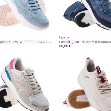
Iguana
Pantofi Iguana Onavy W 92800401426 albastru
88,89 €