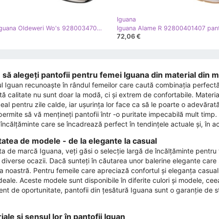
Iguana
Pantofi Iguana Oldeweri Wo's 92800347025 bej
Iguana Alame R 92800401407 pant
72,06 €
 să alegeți pantofii pentru femei Iguana din material din m
l Iguan recunoaște în rândul femeilor care caută combinația perfectă de
tă calitate nu sunt doar la modă, ci și extrem de confortabile. Material
eal pentru zile calde, iar ușurința lor face ca să le poarte o adevărată
permite să vă mențineți pantofii într -o puritate impecabilă mult timp.
încălțăminte care se încadrează perfect în tendințele actuale și, în ac
tatea de modele - de la elegante la casual
rta de marcă Iguana, veți găsi o selecție largă de încălțăminte pentru
diverse ocazii. Dacă sunteți în căutarea unor balerine elegante care să
a noastră. Pentru femeile care apreciază confortul și eleganța casual 
ideale. Aceste modele sunt disponibile în diferite culori și modele, cee
ent de oportunitate, pantofii din țesătură Iguana sunt o garanție de s
ale și sensul lor în pantofii Iguan