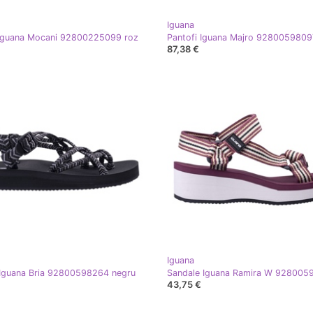
Iguana
 Iguana Mocani 92800225099 roz
Pantofi Iguana Majro 92800598097
87,38 €
Iguana
Iguana Bria 92800598264 negru
43,75 €