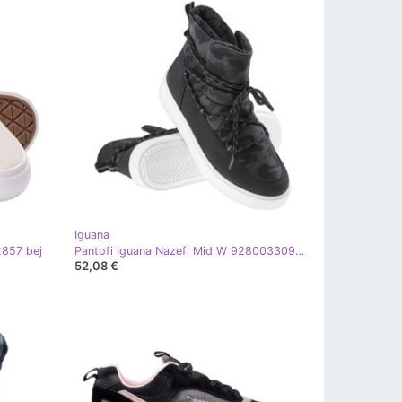
Iguana
857 bej
Pantofi Iguana Nazefi Mid W 92800330985 negru
52,08 €