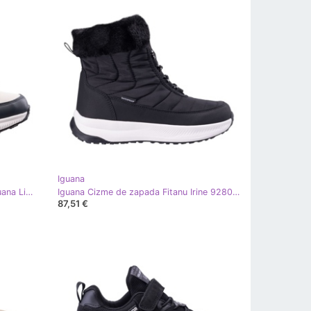
Iguana
Cizme de zapada cu membrana Iguana Linos Mid 92800623559 alb
Iguana Cizme de zapada Fitanu Irine 92800622283 negru
87,51 €