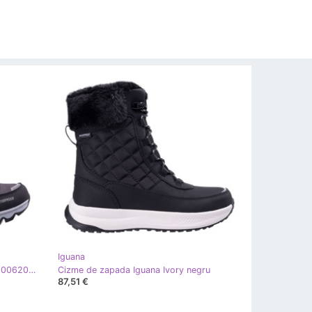
Iguana
Cizme de zapada Iguana Igory 92800620503 negru
Cizme de zapada Iguana Ivory negru
87,51 €