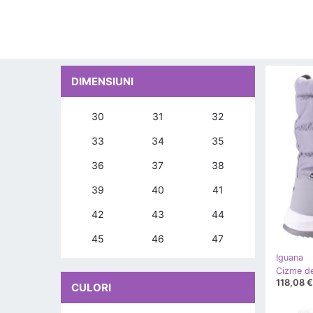
DIMENSIUNI
30
31
32
33
34
35
36
37
38
39
40
41
42
43
44
45
46
47
Iguana
118,08 €
CULORI