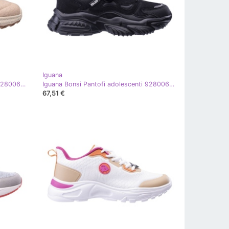
Iguana
Iguana Pantofi Fitanu Flisero Eco 92800623901 bej
Iguana Bonsi Pantofi adolescenti 92800602704 negru
67,51 €