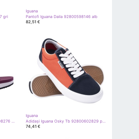
Iguana
 gri
Pantofi Iguana Daila 92800598146 alb
82,51 €
Iguana
Sandale Iguana Ramira W 92800598276 violet
Adidași Iguana Osky Tb 92800602829 portocale
74,41 €