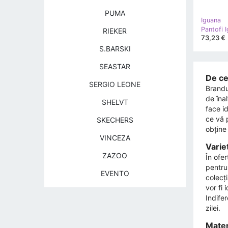
PUMA
Iguana
RIEKER
73,23 €
S.BARSKI
SEASTAR
De ce
SERGIO LEONE
Brandu
de înal
SHELVT
face id
ce vă 
SKECHERS
obține 
VINCEZA
Varie
ZAZOO
În ofe
pentru 
EVENTO
colecți
vor fi 
Indifer
zilei.
Materi