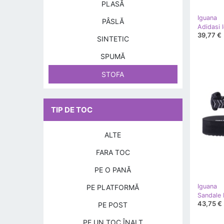
PLASĂ
Iguana
PÂSLĂ
Adidasi
39,77 €
SINTETIC
SPUMĂ
STOFA
TIP DE TOC
ALTE
FARA TOC
PE O PANĂ
Iguana
PE PLATFORMĂ
Sandale 
43,75 €
PE POST
PE UN TOC ÎNALT