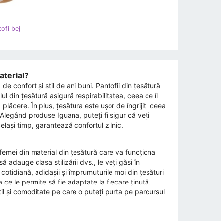
ofi bej
aterial?
 confort și stil de ani buni. Pantofii din țesătură
ul din țesătură asigură respirabilitatea, ceea ce îl
 plăcere. În plus, țesătura este ușor de îngrijit, ceea
 Alegând produse Iguana, puteți fi sigur că veți
elași timp, garantează confortul zilnic.
 femei din material din țesătură care va funcționa
 adauge clasa stilizării dvs., le veți găsi în
cotidiană, adidașii și împrumuturile moi din țesături
a ce le permite să fie adaptate la fiecare ținută.
til și comoditate pe care o puteți purta pe parcursul