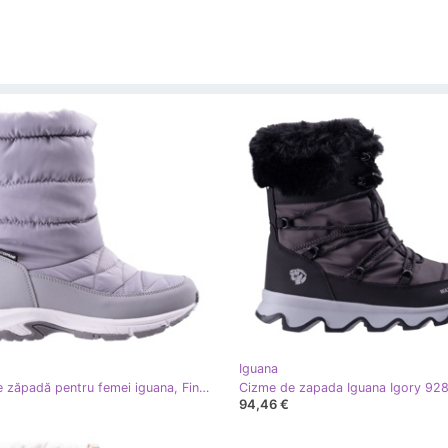
Iguana
Cizme de zăpadă pentru femei iguana, Fina High High Grey gri
94,46 €