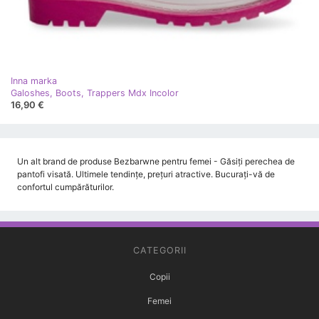
Inna marka
Galoshes, Boots, Trappers Mdx Incolor
16,90 €
Un alt brand de produse Bezbarwne pentru femei - Găsiți perechea de
pantofi visată. Ultimele tendințe, prețuri atractive. Bucurați-vă de
confortul cumpărăturilor.
CATEGORII
Copii
Femei