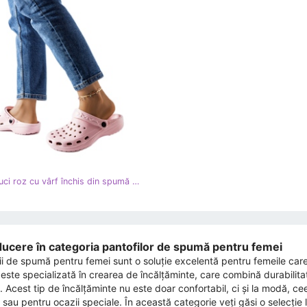
Inna Papuci roz cu vârf închis din spumă de la Kleist
ducere în categoria pantofilor de spumă pentru femei
ii de spumă pentru femei sunt o soluție excelentă pentru femeile care
este specializată în crearea de încălțăminte, care combină durabilit
 Acest tip de încălțăminte nu este doar confortabil, ci și la modă, cee
a sau pentru ocazii speciale. În această categorie veți găsi o selecție