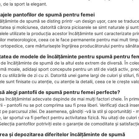
e, de la sport la elegant.
ajele pantofilor de spumă pentru femei
călțăminte de spumă se disting printr -un design ușor, care se traduce 
litatea și moliciunea, datorită cărora picioarele se simt naturale și su
lele utilizate la producția acestor încălțăminte sunt caracterizate pri
iilor meteorologice, ceea ce le face permanente pentru mai mult timp
i ortopedice, care mărturisește îngrijirea producătorului pentru sănătate
tatea de modele de încălțăminte pentru spumă pentru fe
 de încălțăminte de spumă de la altul este extrem de diversă. În cole
mă moale, adidași sport concepute pentru un stil de viață activ, prec
 cu stilizările de zi cu zi. Datorită unei game largi de culori și stiluri
e sunt finisate cu atenție, cu atenție la detalii, ceea ce le crește valor
ă alegi pantofii de spumă pentru femei perfecte?
ea încălțămintei adecvate depinde de mai mulți factori cheie. În primul
rii - pantofii nu se pot comprima sau fi prea liberi. Verificați dacă in
 pe parcursul zilei. De asemenea, gândiți -vă la stil și oportunități - 
e, iar sportul va fi perfect pentru activitatea fizică. Nu uitați de culori 
Selecția pantofilor potriviți este o garanție de comoditate și satisfacț
jirea și depozitarea diferitelor încălțăminte de spumă