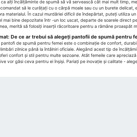
 ca alți încălțăminte de spumă să vă servească cât mai mult timp, meri
ecomandat să le curățați cu o cârpă moale sau cu un burete delicat, 
ra materialul. În cazul murdăriei dificil de îndepărtat, puteți utiliza 
el mai bine depozitate într -un loc uscat, departe de soarele direct p
ea, merită să folosiți inserții răcoritoare pentru a rămâne proaspăt m
at: De ce ar trebui să alegeți pantofii de spumă pentru fe
ți pantofi de spumă pentru femei este o combinație de confort, durabili
limbări zilnice până la întâlniri oficiale. Alegând acest tip de încălțămi
feri confort și stil pentru multe sezoane. Atât femeile care apreciază
ve vor găsi ceva pentru ei înșiși. Pariați pe inovație și calitate - ale