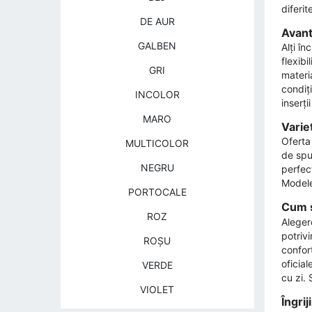
diferit
DE AUR
Avant
GALBEN
Alți în
flexibi
GRI
materia
condiț
INCOLOR
inserți
MARO
Varie
Oferta
MULTICOLOR
de spu
NEGRU
perfect
Modelel
PORTOCALE
Cum s
ROZ
Aleger
potrivi
ROŞU
confort
oficial
VERDE
cu zi. 
VIOLET
Îngri