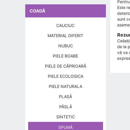
Pentru
Este r
COADĂ
deterio
sunt c
asemen
CAUCIUC
Rezum
MATERIAL DIFERIT
Ceilal
NUBUC
de la p
vă va o
PIELE BOABE
expresi
PIELE DE CĂPRIOARĂ
PIELE ECOLOGICA
PIELE NATURALA
PLASĂ
PÂSLĂ
SINTETIC
SPUMĂ