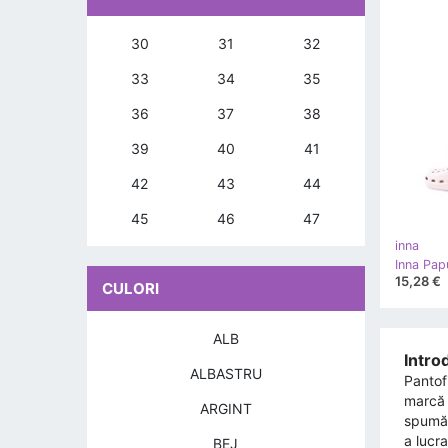
30
31
32
33
34
35
36
37
38
39
40
41
42
43
44
45
46
47
inna
15,28 €
CULORI
ALB
Intro
ALBASTRU
Pantof
marcă 
ARGINT
spumă.
a lucr
BEJ