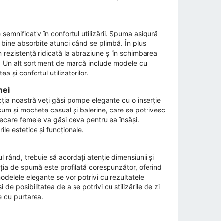
semnificativ în confortul utilizării. Spuma asigură
nt bine absorbite atunci când se plimbă. În plus,
n rezistență ridicată la abraziune și în schimbarea
. Un alt sortiment de marcă include modele cu
a și confortul utilizatorilor.
mei
cția noastră veți găsi pompe elegante cu o inserție
um și mochete casual și balerine, care se potrivesc
, fiecare femeie va găsi ceva pentru ea însăși.
ile estetice și funcționale.
 rând, trebuie să acordați atenție dimensiunii și
serția de spumă este profilată corespunzător, oferind
modelele elegante se vor potrivi cu rezultatele
și de posibilitatea de a se potrivi cu stilizările de zi
ie cu purtarea.