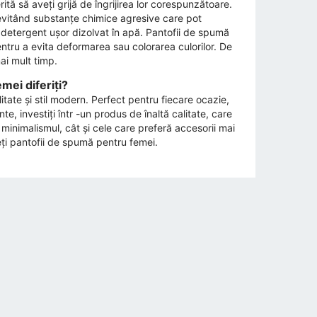
tă să aveți grijă de îngrijirea lor corespunzătoare.
evitând substanțe chimice agresive care pot
un detergent ușor dizolvat în apă. Pantofii de spumă
entru a evita deformarea sau colorarea culorilor. De
ai mult timp.
mei diferiți?
tate și stil modern. Perfect pentru fiecare ocazie,
nte, investiți într -un produs de înaltă calitate, care
 minimalismul, cât și cele care preferă accesorii mai
geți pantofii de spumă pentru femei.