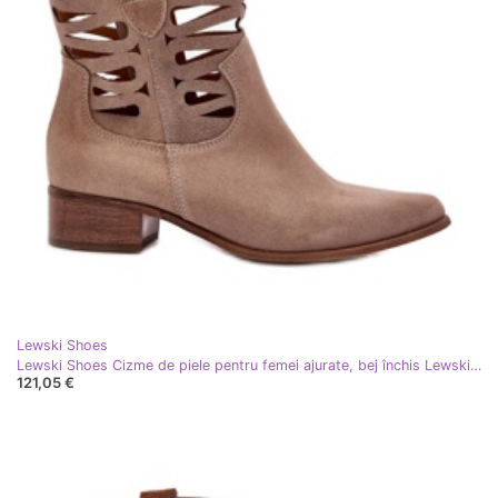
Lewski Shoes
Lewski Shoes Cizme de piele pentru femei ajurate, bej închis Lewski 3329
121,05 €