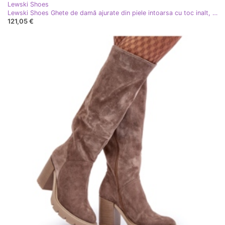
Lewski Shoes
Lewski Shoes Ghete de damă ajurate din piele intoarsa cu toc inalt, bej deschis Lewski 3386
121,05 €