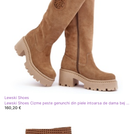
Lewski Shoes
Lewski Shoes Cizme peste genunchi din piele intoarsa de dama bej Lewski 3367
160,20 €