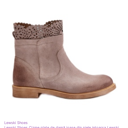
Lewski Shoes
Lewski Shoes Cizme plate de damă joase din piele intoarsa Lewski 3624 Cappucino bej