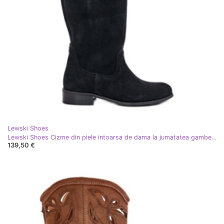
Lewski Shoes
Lewski Shoes Cizme din piele intoarsa de dama la jumatatea gambei cu fermoar stanga 3616 negru
139,50 €