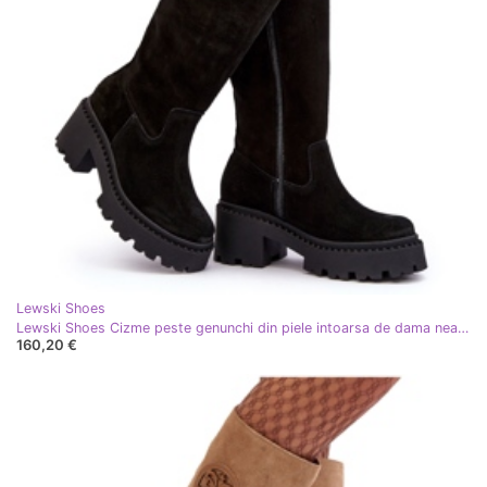
Lewski Shoes
Lewski Shoes Cizme peste genunchi din piele intoarsa de dama neagra Lewski 3367 negru
160,20 €