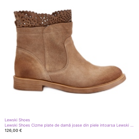
Lewski Shoes
Lewski Shoes Cizme plate de damă joase din piele intoarsa Lewski 3624 bej
126,00 €