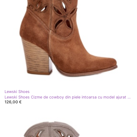
Lewski Shoes
Lewski Shoes Cizme de cowboy din piele intoarsa cu model ajurat Lewski 3612 maro bej
126,00 €