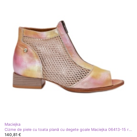
Maciejka
Cizme de piele cu toata plană cu degete goale Maciejka 06413-15 roz-portocaliu
140,81 €