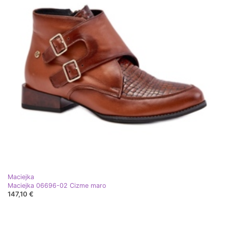
Maciejka
Maciejka 06696-02 Cizme maro
147,10 €