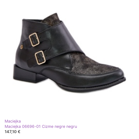
Maciejka
Maciejka 06696-01 Cizme negre negru
147,10 €