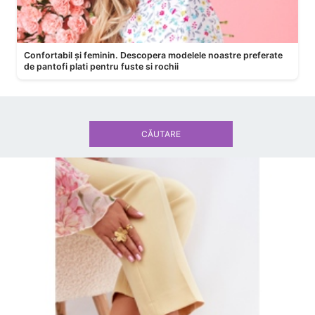
Confortabil și feminin. Descopera modelele noastre preferate
de pantofi plati pentru fuste si rochii
CĂUTARE