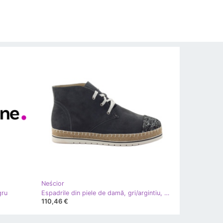
Neścior
gru
Espadrile din piele de damă, gri/argintiu, Neścior
110,46 €