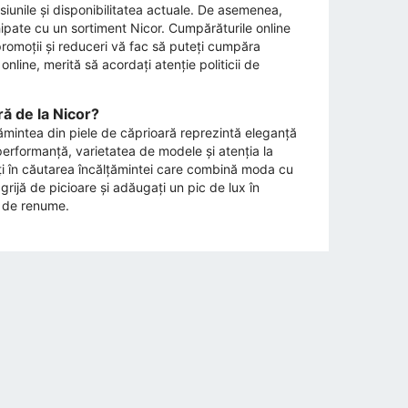
iunile și disponibilitatea actuale. De asemenea,
hipate cu un sortiment Nicor. Cumpărăturile online
romoții și reduceri vă fac să puteți cumpăra
online, merită să acordați atenție politicii de
ră de la Nicor?
ălțămintea din piele de căprioară reprezintă eleganță
a performanță, varietatea de modele și atenția la
teți în căutarea încălțămintei care combină moda cu
 grijă de picioare și adăugați un pic de lux în
r de renume.