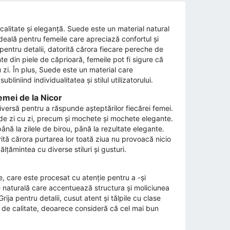
 calitate și eleganță. Suede este un material natural
ideală pentru femeile care apreciază confortul și
a pentru detalii, datorită cărora fiecare pereche de
te din piele de căprioară, femeile pot fi sigure că
u zi. În plus, Suede este un material care
iniind individualitatea și stilul utilizatorului.
emei de la Nicor
versă pentru a răspunde așteptărilor fiecărei femei.
e de zi cu zi, precum și mochete și mochete elegante.
până la zilele de birou, până la rezultate elegante.
torită cărora purtarea lor toată ziua nu provoacă nicio
ălțămintea cu diverse stiluri și gusturi.
te, care este procesat cu atenție pentru a -și
e naturală care accentuează structura și moliciunea
ija pentru detalii, cusut atent și tălpile cu clase
te de calitate, deoarece consideră că cel mai bun