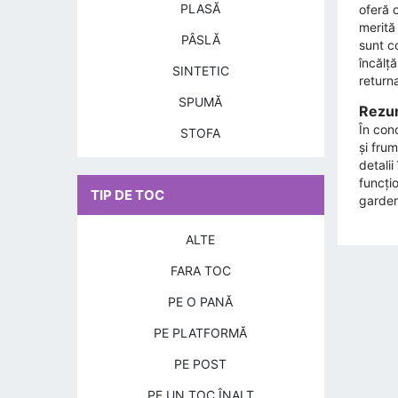
PLASĂ
oferă 
merită
PÂSLĂ
sunt c
încălță
SINTETIC
returna
SPUMĂ
Rezum
În conc
STOFA
și frum
detali
funcțio
TIP DE TOC
garder
ALTE
FARA TOC
PE O PANĂ
PE PLATFORMĂ
PE POST
PE UN TOC ÎNALT