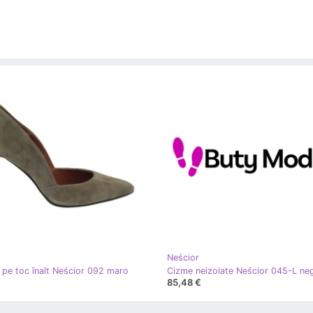
Neścior
pe toc înalt Neścior 092 maro
Cizme neizolate Neścior 045-L ne
85,48 €