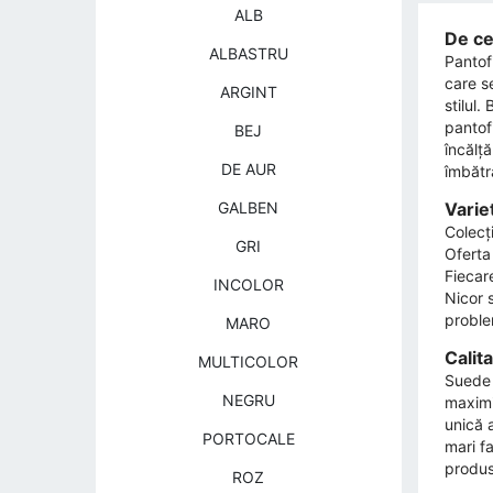
ALB
De ce 
ALBASTRU
Pantofi
care se
ARGINT
stilul.
pantofi
BEJ
încălță
DE AUR
îmbătrâ
GALBEN
Varie
Colecț
GRI
Oferta
Fiecare
INCOLOR
Nicor ​
problem
MARO
Calit
MULTICOLOR
Suede -
NEGRU
maximi
unică a
PORTOCALE
mari fa
produs 
ROZ