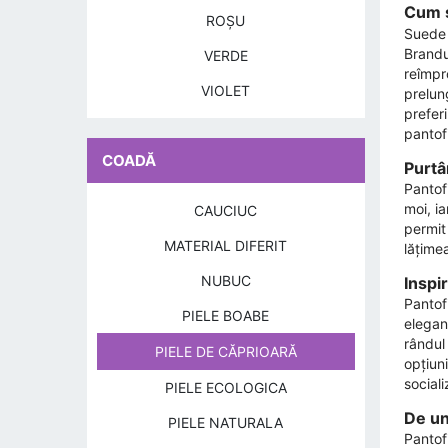
Cum s
ROŞU
Suede 
Brandu
VERDE
reîmpr
VIOLET
prelung
prefer
pantofi
COADĂ
Purtâ
Pantofi
moi, ia
CAUCIUC
permit 
MATERIAL DIFERIT
lățimea
NUBUC
Inspir
Pantofi
PIELE BOABE
elegan
rândul 
PIELE DE CĂPRIOARĂ
opțiuni
sociali
PIELE ECOLOGICA
De un
PIELE NATURALA
Pantofi