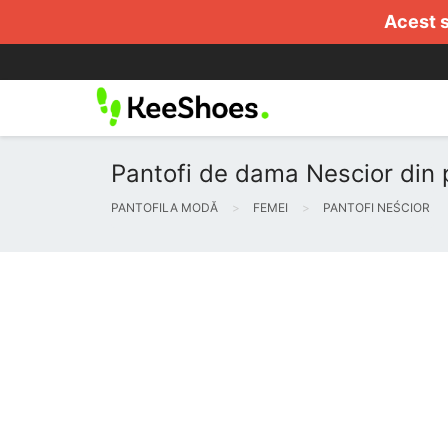
Acest s
Pantofi de dama Nescior din p
PANTOFILA MODĂ
FEMEI
PANTOFI NEŚCIOR