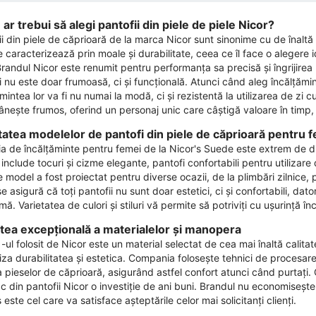
ar trebui să alegi pantofii din piele de piele Nicor?
i din piele de căprioară de la marca Nicor ​​sunt sinonime cu de înaltă
 caracterizează prin moale și durabilitate, ceea ce îl face o alegere 
 Brandul Nicor ​​este renumit pentru performanța sa precisă și îngrijire
 nu este doar frumoasă, ci și funcțională. Atunci când aleg încălțămin
mintea lor va fi nu numai la modă, ci și rezistentă la utilizarea de zi c
nește frumos, oferind un personaj unic care câștigă valoare în timp, subl
tatea modelelor de pantofi din piele de căprioară pentru f
ia de încălțăminte pentru femei de la Nicor's Suede este extrem de di
 include tocuri și cizme elegante, pantofi confortabili pentru utilizar
 model a fost proiectat pentru diverse ocazii, de la plimbări zilnice, 
​se asigură că toți pantofii nu sunt doar estetici, ci și confortabili, da
ă. Varietatea de culori și stiluri vă permite să potriviți cu ușurință înc
atea excepțională a materialelor și manopera
ul folosit de Nicor ​​este un material selectat de cea mai înaltă calita
za durabilitatea și estetica. Compania folosește tehnici de procesar
 pieselor de căprioară, asigurând astfel confort atunci când purtați. Gr
c din pantofii Nicor ​​o investiție de ani buni. Brandul nu economiseș
este cel care va satisface așteptările celor mai solicitanți clienți.