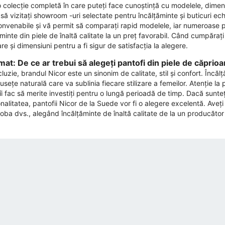
o colecție completă în care puteți face cunoștință cu modelele, dimens
 să vizitați showroom -uri selectate pentru încălțăminte și buticuri ec
onvenabile și vă permit să comparați rapid modelele, iar numeroase p
minte din piele de înaltă calitate la un preț favorabil. Când cumpărați 
re și dimensiuni pentru a fi sigur de satisfacția la alegere.
at: De ce ar trebui să alegeți pantofi din piele de căprioa
luzie, brandul Nicor ​​este un sinonim de calitate, stil și confort. Înc
usețe naturală care va sublinia fiecare stilizare a femeilor. Atenție l
i îi fac să merite investiți pentru o lungă perioadă de timp. Dacă sun
nalitatea, pantofii Nicor ​​de la Suede vor fi o alegere excelentă. Aveți
oba dvs., alegând încălțăminte de înaltă calitate de la un producăto