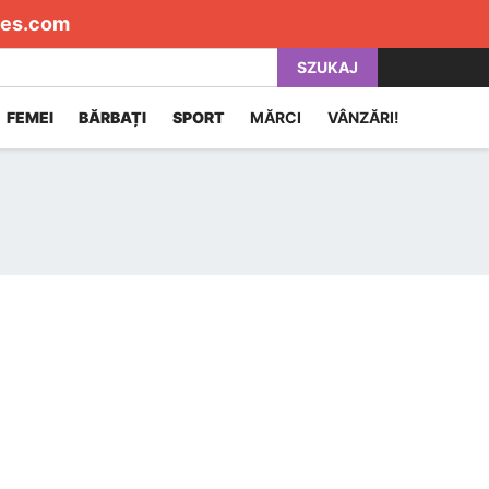
es.com
SZUKAJ
FEMEI
BĂRBAȚI
SPORT
MĂRCI
VÂNZĂRI!