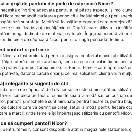
ă ai grijă de pantofii din piele de căprioară Nicor?
necesită o îngrijire adecvată pentru a -și păstra aspectul și moliciu
l Nicor ​​recomandă curățarea periodică a încălțămintei cu perii spec
ospătează suprafața. Merită să folosiți impregnatori care protejează î
ește semnificativ viața încălțămintei. După fiecare utilizare a încălțămi
ință în pungi dedicate de materiale naturale. Îngrijirea corectă vă pe
lor din piele de căprioară Nicor ​​pentru o lungă perioadă de timp.
nd confort și potrivire
i Nicor ​​au fost proiectați pentru a asigura confortul maxim al utilizări
r tălpile oferă o amortizare bună, ceea ce este crucial în timpul unei pur
să potriviți perfect forma piciorului. Pentru femeile care apreciază con
 potrivită, datorită cărora chiar și cei mai solicitanți clienți vor fi mul
ații elegante și sugestii de stil
i din piele de căprioară de la Nicor ​​se amestecă bine atât cu stilizări
te vor completa perfect o rochie de seară la modă sau un costum de 
lor, pantofii și mochetele sunt minunate pentru fiecare zi, pentru blugi
 de culoare care vă permit să creați seturi la modă pentru fiecare ocazi
zare a mărcii, unde femeile își împărtășesc stilizările cu pantofii Nicor.
de să cumperi pantofi Nicor?
i pentru femei Nicor ​​sunt disponibile atât în ​​magazinele staționare, câ