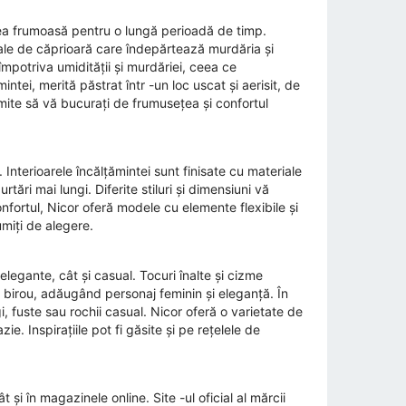
nea frumoasă pentru o lungă perioadă de timp.
iale de căprioară care îndepărtează murdăria și
mpotriva umidității și murdăriei, ceea ce
ntei, merită păstrat într -un loc uscat și aerisit, de
rmite să vă bucurați de frumusețea și confortul
i. Interioarele încălțămintei sunt finisate cu materiale
tări mai lungi. Diferite stiluri și dimensiuni vă
fortul, Nicor ​​oferă modele cu elemente flexibile și
țumiți de alegere.
 elegante, cât și casual. Tocuri înalte și cizme
birou, adăugând personaj feminin și eleganță. În
, fuste sau rochii casual. Nicor ​​oferă o varietate de
e. Inspirațiile pot fi găsite și pe rețelele de
t și în magazinele online. Site -ul oficial al mărcii