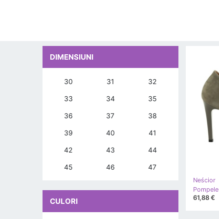
DIMENSIUNI
30
31
32
33
34
35
36
37
38
39
40
41
42
43
44
45
46
47
Neścior
Pompele 
61,88 €
CULORI