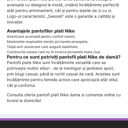
avansate cu designul la modă, creând încălțăminte perfectă
atât pentru antrenament, cât și pentru ieșirile de zi cu zi.
Logo-ul caracteristic „Swoosh” este o garanție a calității și
inovației.
Avantajele pantofilor plati Nike
Amortizare avansată pentru confort maxim,
Materialele respirabile mențin picioarele proaspete,
Talpă anti-alunecare care asigură stabilitate,
Constructie usoara care nu iti incarca picioarele toata ziua.
Pentru ce sunt potriviți pantofii plati Nike de damă?
Pantofii plate Nike sunt încălțăminte versatilă care se
potrivește multor stiluri - de la treninguri și jambiere sport,
prin blugi casual, până la rochii casual de vară. Acestea sunt
încălțăminte pentru femeile active care apreciază atât stilul,
cât și confortul.
Consulta oferta pantofi plati Nike dama si comanda online cu
livrare la domiciliu!