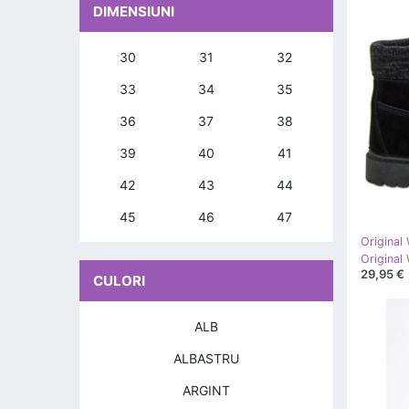
DIMENSIUNI
30
31
32
33
34
35
36
37
38
39
40
41
42
43
44
45
46
47
Original
29,95 €
CULORI
ALB
ALBASTRU
ARGINT