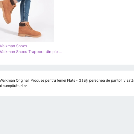
 Walkman Shoes
Original Walkman Shoes Trappers din piele de cămilă maro
Walkman Originali Produse pentru femei Flats - Găsiți perechea de pantofi visată. 
l cumpărăturilor.